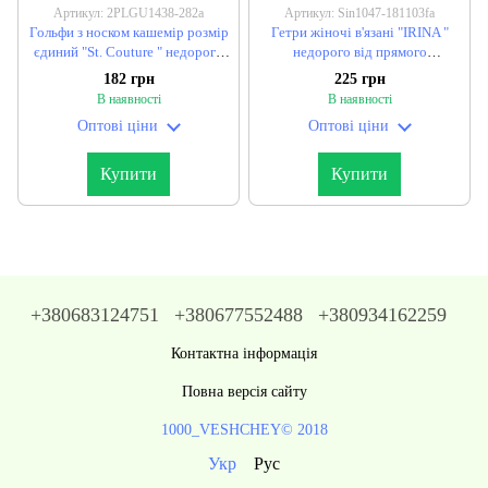
Артикул: 2PLGU1438-282a
Артикул: Sin1047-181103fa
Гольфи з носком кашемір розмір
Гетри жіночі в'язані "IRINA "
єдиний "St. Couture " недорого
недорого від прямого
від прямого постачальника
постачальника
182 грн
225 грн
В наявності
В наявності
Оптові ціни
Оптові ціни
Купити
Купити
+380683124751
+380677552488
+380934162259
Контактна інформація
Повна версія сайту
1000_VESHCHEY© 2018
Укр
Рус