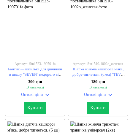
Артикул: Sin1523-190701fa
Артикул: Sin1510-1002o_женская
Бантик — шпилька для дівчинки
Шапка жіноча кашкорсе м'яка,
в школу "SEVEN" недорого від
добре тягнеться. (6кол) "TEVI"
прямого постачальника
недорого від прямого
300 грн
180 грн
постачальника
В наявності
В наявності
Оптові ціни
Оптові ціни
Купити
Купити