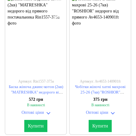
Артикул: Rin1557-375a
Артикул: Av4653-140901ft
Баска жіноча джинс-котон (2кв)
Чобітки жіночі хатні махрові
"MATRESHKA" недорого від
25-26 (7кв) "ROSHIOR"
прямого постачальника
недорого від прямого
572 грн
375 грн
В наявності
В наявності
Оптові ціни
Оптові ціни
Купити
Купити