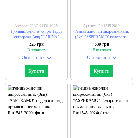
Артикул: 2PLGU1431-0225t
Артикул: Rin1545-2019t
Рукавиці жіноче хутро Тедді
Ремінь жіночий шкірозамінник
універсал (3кв) "LARINA"
(3кв) "ASPERAMO" недорогий
недорого від прямого
від прямого постачальника
225 грн
330 грн
постачальника
В наявності
В наявності
Оптові ціни
Оптові ціни
Купити
Купити