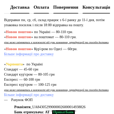
Доставка
Оплата
Повернення
Консультація
Відправки пн, ср, сб, склад працює з 6-ї ранку до 11-ї дня, потім
упаковка посилок і після 18:00 відправка на пошту.
«
Новою поштою
» по Україні — 80-110 грн.
«
Новою поштою
» на поштомат — 80-110 грн.
ціна може змінюватись в залежності від суми замовлення, переадресацій та способів доставки
«
Новою поштою
» Кур'єром по Одесі — 60грн.
Більше інформації про доставку
«
Укрпошта
» по Україні
Стандарт — 45-60 грн
Стандарт кур'єром — 80-105 грн
Експресс — 60-100 грн
Експресс кур'єром — 100-125 грн
ціна може змінюватись в залежності від суми замовлення, переадресацій та способів доставки
Більше інформації про доставку
Рахунок ФОП
Реквізити
_UA843052990000026000014938826
Банк отримувача: АТ
"
ПриватБанк
"