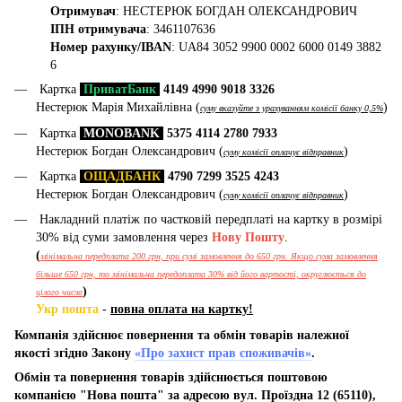
Отримувач
: НЕСТЕРЮК БОГДАН ОЛЕКСАНДРОВИЧ
ІПН отримувача
: 3461107636
Номер рахунку/IBAN
: UA84 3052 9900 0002 6000 0149 3882
6
Картка
ПриватБанк
4149 4990 9018 3326
Нестерюк Марія Михайлівна (
)
суму вказуйте з урахуванням комісії банку 0,5%
Картка
MONOBANK
5375 4114 2780 7933
Нестерюк Богдан Олександрович (
)
суму комісії оплачує відправник
Картка
ОЩАДБАНК
4790 7299 3525 4243
Нестерюк Богдан Олександрович (
)
суму комісії оплачує відправник
Накладний платіж по частковій передплаті на картку в розмірі
30% від суми замовлення через
Нову Пошту
.
(
мінімальна передплата 200 грн, при сумі замовлення до 650 грн. Якщо сума замовлення
більше 650 грн, то мінімальна передоплата 30% від його вартості, округлюється до
)
цілого числа
Укр пошта
-
повна оплата на картку!
Компанія здійснює повернення та обмін товарів належної
якості згідно Закону
«Про захист прав споживачів»
.
Обмін та повернення товарів здійснюється поштовою
компанією "Нова пошта" за адресою вул. Проїздна 12 (65110),