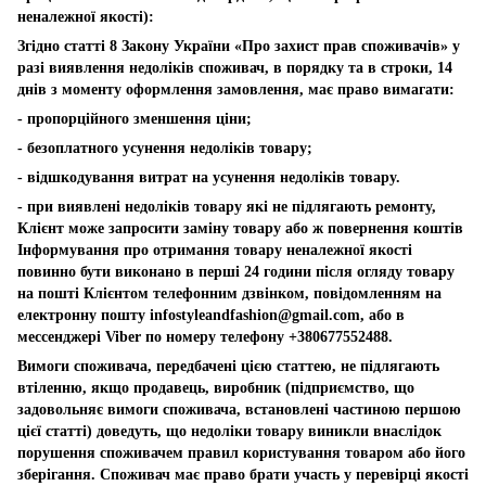
неналежної якості):
Згідно статті 8 Закону України «Про захист прав споживачів» у
разі виявлення недоліків споживач, в порядку та в строки, 14
днів з моменту оформлення замовлення, має право вимагати:
- пропорційного зменшення ціни;
- безоплатного усунення недоліків товару;
- відшкодування витрат на усунення недоліків товару.
- при виявлені недоліків товару які не підлягають ремонту,
Клієнт може запросити заміну товару або ж повернення коштів
Інформування про отримання товару неналежної якості
повинно бути виконано в перші 24 години після огляду товару
на пошті Клієнтом телефонним дзвінком, повідомленням на
електронну пошту
infostyleandfashion@gmail.com
, або в
мессенджері Viber по номеру телефону +380677552488.
Вимоги споживача, передбачені цією статтею, не підлягають
втіленню, якщо продавець, виробник (підприємство, що
задовольняє вимоги споживача, встановлені частиною першою
цієї статті) доведуть, що недоліки товару виникли внаслідок
порушення споживачем правил користування товаром або його
зберігання. Споживач має право брати участь у перевірці якості