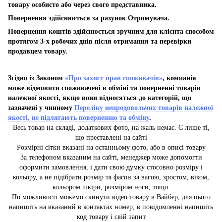
товару особисто або через свого представника.
Повернення здійснюється за рахунок Отримувача.
Повернення коштів здійснюється зручним для клієнта способом
протягом 3-х робочих днів після отримання та перевірки
продавцем товару.
Згідно із Законом
«Про захист прав споживачів»
, компанія
може відмовити споживачеві в обміні та поверненні товарів
належної якості, якщо вони відносяться до категорій, що
зазначені у чинному
Переліку непродовольчих товарів належної
якості, не підлягають поверненню та обміну
.
Весь товар на складі, додаткових фото, на жаль немає. Є лише ті,
що преставлені на сайті
Розмірні сітки вказані на останньому фото, або в описі товару
За телефоном вказаним на сайті, менеджер може допомогти
оформити замовлення, і дати свою думку стосовно розміру і
кольору, а не підібрати розмір та фасон за вагою, зростом, віком,
кольором шкіри, розміром ноги, тощо.
По можливості можемо скинути відео товару в Вайбер, для цього
напишіть на вказаний в контактах номер, в повідомленні напишіть
код товару і свій запит