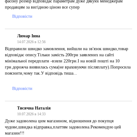
фасону розмір відповідає параметрам дуже дякуюі менеджерам
продавцям за вигідною ціною все супер
Відповісти
Лимар Інна
14.07.2026 в 12:56
Відправили швидко замовлення, вийшли на зв'язок швидко,товар
відповідає опису.Тільки замість 200грн заявлених на сайті
мінімальної передплати -взяли 220грн.І на новій пошті на 10
грн.дорожча виявилась сума(не враховуючи післяплату).Попросила
пояснити,чому так.У відповідь тиша...
Відповісти
Тисячна Наталія
10.07.2026 в 14:33
Дуже задоволена цим магазином, відношення до покупця
чудове,швидка відправка,платтям задоволена.Рекомендую цей
магазин!!!