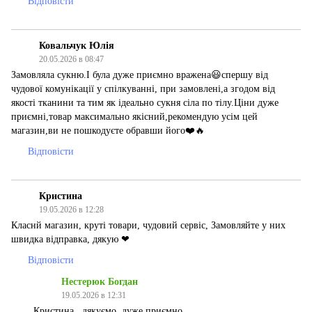
Відповісти
Ковальчук Юлія
20.05.2026 в 08:47
Замовляла сукню.І була дуже приємно вражена😃спершу від
чудової комунікації у спілкуванні, при замовлені,а згодом від
якості тканини та тим як ідеально сукня сіла по тілу.Ціни дуже
приємні,товар максимально якісний,рекомендую усім цей
магазин,ви не пошкодуєте обравши його❤️🔥
Відповісти
Кристина
19.05.2026 в 12:28
Класнй магазин, круті товари, чудовий сервіс, Замовляйте у них
швидка відправка, дякую ❤
Відповісти
Нестерюк Богдан
19.05.2026 в 12:31
Кристина , дякуємо, дуже приємно