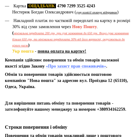
Картка
ОЩАДБАНК
4790 7299 3525 4243
Нестерюк Богдан Олександрович (
)
суму комісії оплачує відправник
Накладний платіж по частковій передплаті на картку в розмірі
30% від суми замовлення через
Нову Пошту
.
(
мінімальна передплата 200 грн, при сумі замовлення до 650 грн. Якщо сума замовлення
більше 650 грн, то мінімальна передоплата 30% від його вартості, округлюється до
)
цілого числа
Укр пошта
-
повна оплата на картку!
Компанія здійснює повернення та обмін товарів належної
якості згідно Закону
«Про захист прав споживачів»
.
Обмін та повернення товарів здійснюється поштовою
компанією "Нова пошта" за адресою вул. Проїздна 12 (65110),
Одеса, Україна.
Для вирішення питань обміну та повернення товарів -
зателефонуйте нашому менеджеру за номером +380934162259.
Строки повернення і обміну
Повернення та обмін товарів можливий лише з поштового