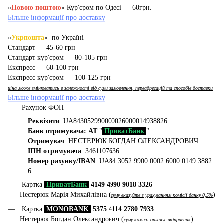
«
Новою поштою
» Кур'єром по Одесі — 60грн.
Більше інформації про доставку
«
Укрпошта
» по Україні
Стандарт — 45-60 грн
Стандарт кур'єром — 80-105 грн
Експресс — 60-100 грн
Експресс кур'єром — 100-125 грн
ціна може змінюватись в залежності від суми замовлення, переадресацій та способів доставки
Більше інформації про доставку
Рахунок ФОП
Реквізити
_UA843052990000026000014938826
Банк отримувача: АТ
"
ПриватБанк
"
Отримувач
: НЕСТЕРЮК БОГДАН ОЛЕКСАНДРОВИЧ
ІПН отримувача
: 3461107636
Номер рахунку/IBAN
: UA84 3052 9900 0002 6000 0149 3882
6
Картка
ПриватБанк
4149 4990 9018 3326
Нестерюк Марія Михайлівна (
)
суму вказуйте з урахуванням комісії банку 0,5%
Картка
MONOBANK
5375 4114 2780 7933
Нестерюк Богдан Олександрович (
)
суму комісії оплачує відправник