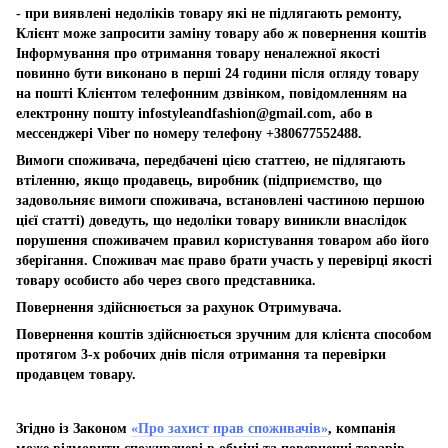
- при виявлені недоліків товару які не підлягають ремонту,
Клієнт може запросити заміну товару або ж повернення коштів
Інформування про отримання товару неналежної якості
повинно бути виконано в перші 24 години після огляду товару
на пошті Клієнтом телефонним дзвінком, повідомленням на
електронну пошту
infostyleandfashion@gmail.com
, або в
мессенджері Viber по номеру телефону +380677552488.
Вимоги споживача, передбачені цією статтею, не підлягають
втіленню, якщо продавець, виробник (підприємство, що
задовольняє вимоги споживача, встановлені частиною першою
цієї статті) доведуть, що недоліки товару виникли внаслідок
порушення споживачем правил користування товаром або його
зберігання. Споживач має право брати участь у перевірці якості
товару особисто або через свого представника.
Повернення здійснюється за рахунок Отримувача.
Повернення коштів здійснюється зручним для клієнта способом
протягом 3-х робочих днів після отримання та перевірки
продавцем товару.
Згідно із Законом
«Про захист прав споживачів»
, компанія