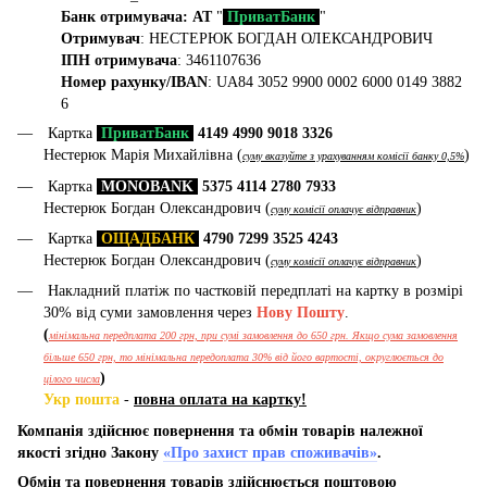
Банк отримувача: АТ
"
ПриватБанк
"
Отримувач
: НЕСТЕРЮК БОГДАН ОЛЕКСАНДРОВИЧ
ІПН отримувача
: 3461107636
Номер рахунку/IBAN
: UA84 3052 9900 0002 6000 0149 3882
6
Картка
ПриватБанк
4149 4990 9018 3326
Нестерюк Марія Михайлівна (
)
суму вказуйте з урахуванням комісії банку 0,5%
Картка
MONOBANK
5375 4114 2780 7933
Нестерюк Богдан Олександрович (
)
суму комісії оплачує відправник
Картка
ОЩАДБАНК
4790 7299 3525 4243
Нестерюк Богдан Олександрович (
)
суму комісії оплачує відправник
Накладний платіж по частковій передплаті на картку в розмірі
30% від суми замовлення через
Нову Пошту
.
(
мінімальна передплата 200 грн, при сумі замовлення до 650 грн. Якщо сума замовлення
більше 650 грн, то мінімальна передоплата 30% від його вартості, округлюється до
)
цілого числа
Укр пошта
-
повна оплата на картку!
Компанія здійснює повернення та обмін товарів належної
якості згідно Закону
«Про захист прав споживачів»
.
Обмін та повернення товарів здійснюється поштовою