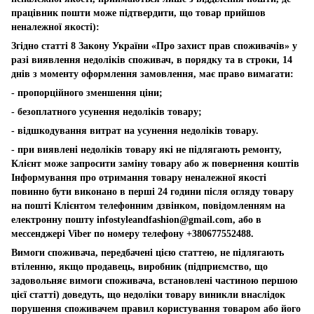
працівник пошти може підтвердити, що товар прийшов
неналежної якості):
Згідно статті 8 Закону України «Про захист прав споживачів» у
разі виявлення недоліків споживач, в порядку та в строки, 14
днів з моменту оформлення замовлення, має право вимагати:
- пропорційного зменшення ціни;
- безоплатного усунення недоліків товару;
- відшкодування витрат на усунення недоліків товару.
- при виявлені недоліків товару які не підлягають ремонту,
Клієнт може запросити заміну товару або ж повернення коштів
Інформування про отримання товару неналежної якості
повинно бути виконано в перші 24 години після огляду товару
на пошті Клієнтом телефонним дзвінком, повідомленням на
електронну пошту
infostyleandfashion@gmail.com
, або в
мессенджері Viber по номеру телефону +380677552488.
Вимоги споживача, передбачені цією статтею, не підлягають
втіленню, якщо продавець, виробник (підприємство, що
задовольняє вимоги споживача, встановлені частиною першою
цієї статті) доведуть, що недоліки товару виникли внаслідок
порушення споживачем правил користування товаром або його