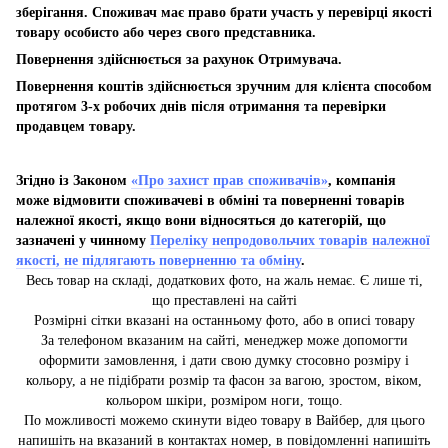
зберігання. Споживач має право брати участь у перевірці якості
товару особисто або через свого представника.
Повернення здійснюється за рахунок Отримувача.
Повернення коштів здійснюється зручним для клієнта способом
протягом 3-х робочих днів після отримання та перевірки
продавцем товару.
Згідно із Законом
«Про захист прав споживачів»
, компанія
може відмовити споживачеві в обміні та поверненні товарів
належної якості, якщо вони відносяться до категорій, що
зазначені у чинному
Переліку непродовольчих товарів належної
якості, не підлягають поверненню та обміну
.
Весь товар на складі, додаткових фото, на жаль немає. Є лише ті,
що преставлені на сайті
Розмірні сітки вказані на останньому фото, або в описі товару
За телефоном вказаним на сайті, менеджер може допомогти
оформити замовлення, і дати свою думку стосовно розміру і
кольору, а не підібрати розмір та фасон за вагою, зростом, віком,
кольором шкіри, розміром ноги, тощо.
По можливості можемо скинути відео товару в Вайбер, для цього
напишіть на вказаний в контактах номер, в повідомленні напишіть