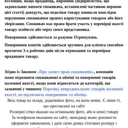
втіленню, якщо продавець, виробник (підприємство, що
задовольняє вимоги споживача, встановлені частиною першою
цієї статті) доведуть, що недоліки товару виникли внаслідок
порушення споживачем правил користування товаром або його
зберігання. Споживач має право брати участь у перевірці якості
товару особисто або через свого представника.
Повернення здійснюється за рахунок Отримувача.
Повернення коштів здійснюється зручним для клієнта способом
протягом 3-х робочих днів після отримання та перевірки
продавцем товару.
Згідно із Законом
«Про захист прав споживачів»
, компанія
може відмовити споживачеві в обміні та поверненні товарів
належної якості, якщо вони відносяться до категорій, що
зазначені у чинному
Переліку непродовольчих товарів належної
якості, не підлягають поверненню та обміну
.
Весь товар на складі, додаткових фото, на жаль немає. Є лише ті,
що преставлені на сайті
Розмірні сітки вказані на останньому фото, або в описі товару
За телефоном вказаним на сайті, менеджер може допомогти
оформити замовлення, і дати свою думку стосовно розміру і