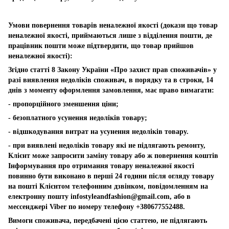
Умови повернення товарів неналежної якості (докази що товар
неналежної якості, приймаються лише з відділення пошти, де
працівник пошти може підтвердити, що товар прийшов
неналежної якості):
Згідно статті 8 Закону України «Про захист прав споживачів» у
разі виявлення недоліків споживач, в порядку та в строки, 14
днів з моменту оформлення замовлення, має право вимагати:
- пропорційного зменшення ціни;
- безоплатного усунення недоліків товару;
- відшкодування витрат на усунення недоліків товару.
- при виявлені недоліків товару які не підлягають ремонту,
Клієнт може запросити заміну товару або ж повернення коштів
Інформування про отримання товару неналежної якості
повинно бути виконано в перші 24 години після огляду товару
на пошті Клієнтом телефонним дзвінком, повідомленням на
електронну пошту
infostyleandfashion@gmail.com
, або в
мессенджері Viber по номеру телефону +380677552488.
Вимоги споживача, передбачені цією статтею, не підлягають