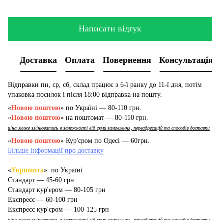
Написати відгук
Доставка
Оплата
Повернення
Консультація
Відправки пн, ср, сб, склад працює з 6-ї ранку до 11-ї дня, потім
упаковка посилок і після 18:00 відправка на пошту.
«
Новою поштою
» по Україні — 80-110 грн.
«
Новою поштою
» на поштомат — 80-110 грн.
ціна може змінюватись в залежності від суми замовлення, переадресацій та способів доставки
«
Новою поштою
» Кур'єром по Одесі — 60грн.
Більше інформації про доставку
«
Укрпошта
» по Україні
Стандарт — 45-60 грн
Стандарт кур'єром — 80-105 грн
Експресс — 60-100 грн
Експресс кур'єром — 100-125 грн
ціна може змінюватись в залежності від суми замовлення, переадресацій та способів доставки