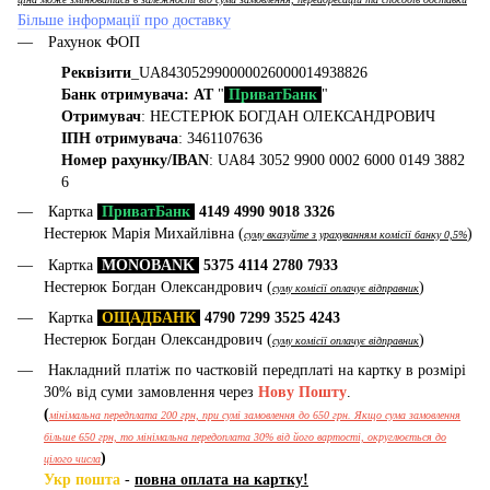
Більше інформації про доставку
Рахунок ФОП
Реквізити
_UA843052990000026000014938826
Банк отримувача: АТ
"
ПриватБанк
"
Отримувач
: НЕСТЕРЮК БОГДАН ОЛЕКСАНДРОВИЧ
ІПН отримувача
: 3461107636
Номер рахунку/IBAN
: UA84 3052 9900 0002 6000 0149 3882
6
Картка
ПриватБанк
4149 4990 9018 3326
Нестерюк Марія Михайлівна (
)
суму вказуйте з урахуванням комісії банку 0,5%
Картка
MONOBANK
5375 4114 2780 7933
Нестерюк Богдан Олександрович (
)
суму комісії оплачує відправник
Картка
ОЩАДБАНК
4790 7299 3525 4243
Нестерюк Богдан Олександрович (
)
суму комісії оплачує відправник
Накладний платіж по частковій передплаті на картку в розмірі
30% від суми замовлення через
Нову Пошту
.
(
мінімальна передплата 200 грн, при сумі замовлення до 650 грн. Якщо сума замовлення
більше 650 грн, то мінімальна передоплата 30% від його вартості, округлюється до
)
цілого числа
Укр пошта
-
повна оплата на картку!