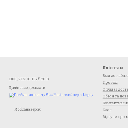
Клієнтам
Вхід до кабін
1000_VESHCHEY© 2018
Про нас
Приймаємо до оплати
Оплата і дост
Обмін та по
Контактна ін
Мобільна версія
Блог
Відгуки про 