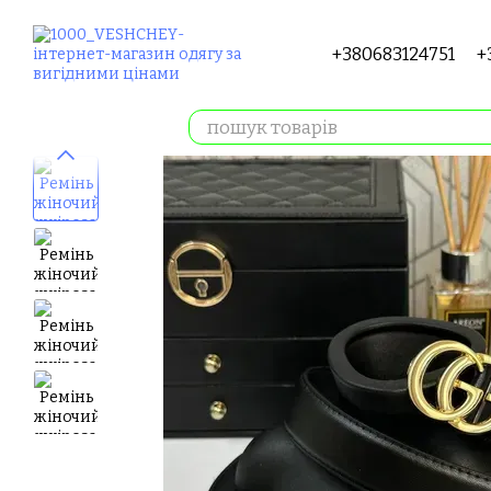
Перейти до основного контенту
+380683124751
+