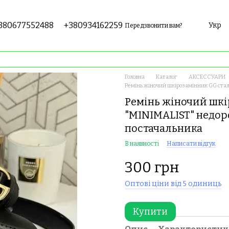
380677552488
+380934162259
Укр
Передзвонити вам?
Головна
Каталог
АКСЕССУАРИ
Ремінь жіночий шкірозамінник GG сталь
Ремінь жіночий шкі
"MINIMALIST" недор
постачальника
В наявності
Написати відгук
300 грн
Оптові ціни від 5 одиниць
Купити