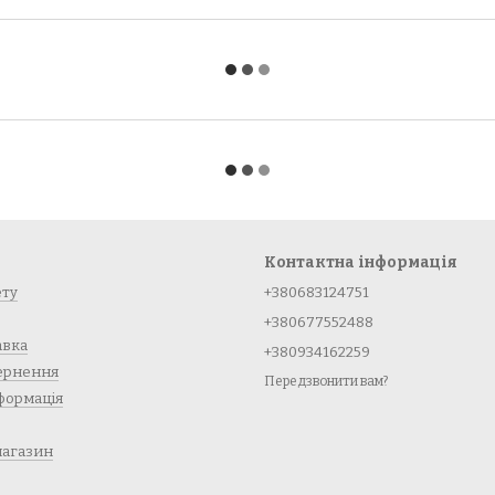
Контактна інформація
ету
+380683124751
+380677552488
авка
+380934162259
вернення
Передзвонити вам?
формація
магазин