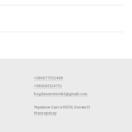
+380677552488
+380683124751
bogdannesteruk1@gmail.com
Україна м.Одеса 65036, Базова 13
Мапа проїзду