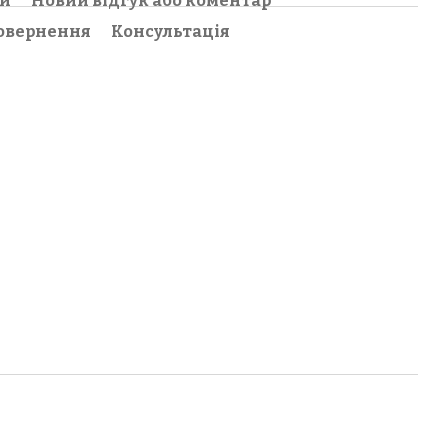
ки
Новий відгук або коментар
овернення
Консультація