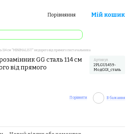
Мій кошик
Порівняння
 114 см "MINIMALIST" недорого від прямого постачальника
розамінник GG сталь 114 см
Артикул
2PLGU1459-
ого від прямого
МодGGt_сталь
Порівняти
В бажання