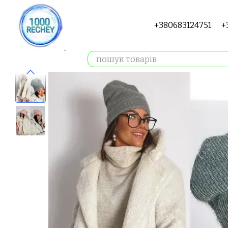
Перейти до основного контенту
+380683124751
+