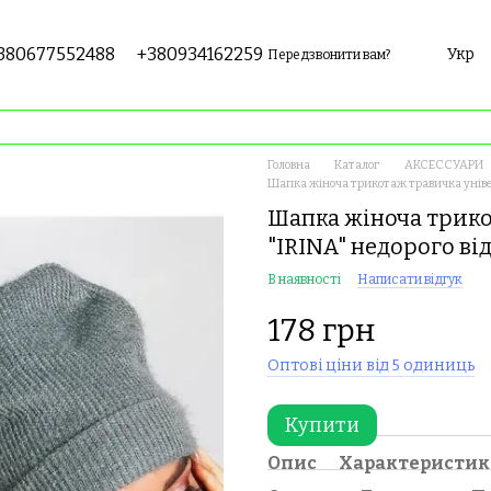
380677552488
+380934162259
Укр
Передзвонити вам?
Головна
Каталог
АКСЕССУАРИ
Шапка жіноча трикотаж травичка універ
Шапка жіноча трико
"IRINA" недорого в
В наявності
Написати відгук
178 грн
Оптові ціни від 5 одиниць
Купити
Опис
Характеристи