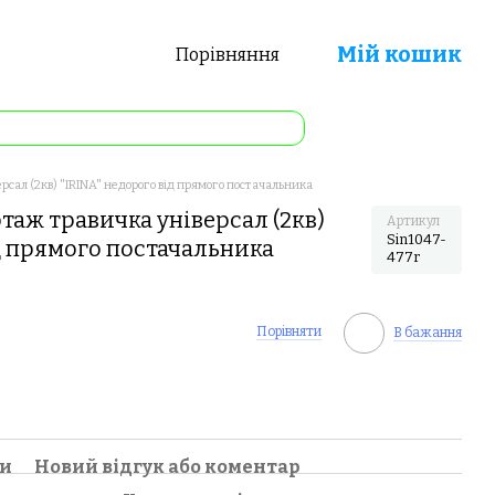
Мій кошик
Порівняння
сал (2кв) "IRINA" недорого від прямого постачальника
таж травичка універсал (2кв)
Артикул
Sin1047-
ід прямого постачальника
477r
Порівняти
В бажання
ки
Новий відгук або коментар