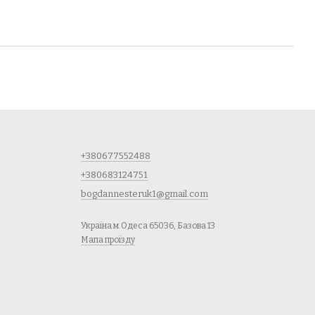
+380677552488
+380683124751
bogdannesteruk1@gmail.com
Україна м.Одеса 65036, Базова 13
Мапа проїзду