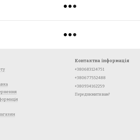
Контактна інформація
ету
+380683124751
+380677552488
авка
+380934162259
вернення
Передзвонити вам?
формація
магазин