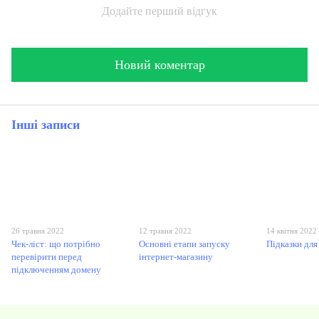
Додайте перший відгук
Новий коментар
Інші записи
26 травня 2022
12 травня 2022
14 квітня 2022
Чек-ліст: що потрібно
Основні етапи запуску
Підказки для
перевірити перед
інтернет-магазину
підключенням домену