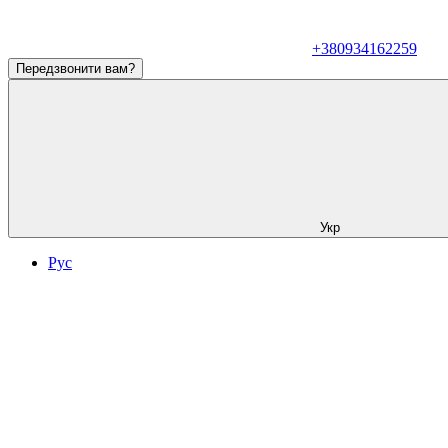
+380934162259
Передзвонити вам?
Укр
Рус