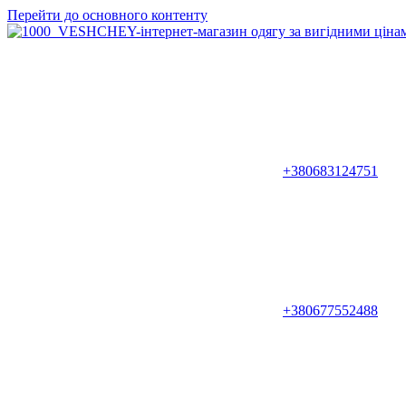
Перейти до основного контенту
+380683124751
+380677552488