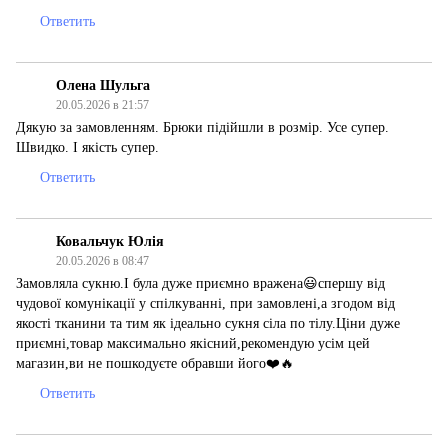
Ответить
Олена Шульга
20.05.2026 в 21:57
Дякую за замовленням. Брюки підійшли в розмір. Усе супер.
Швидко. І якість супер.
Ответить
Ковальчук Юлія
20.05.2026 в 08:47
Замовляла сукню.І була дуже приємно вражена😃спершу від
чудової комунікації у спілкуванні, при замовлені,а згодом від
якості тканини та тим як ідеально сукня сіла по тілу.Ціни дуже
приємні,товар максимально якісний,рекомендую усім цей
магазин,ви не пошкодуєте обравши його❤️🔥
Ответить