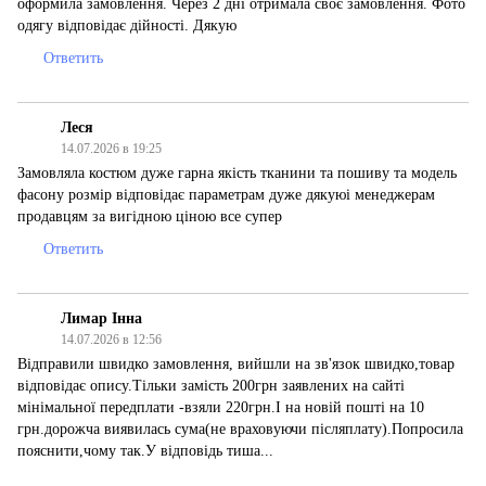
оформила замовлення. Через 2 дні отримала своє замовлення. Фото
одягу відповідає дійності. Дякую
Ответить
Леся
14.07.2026 в 19:25
Замовляла костюм дуже гарна якість тканини та пошиву та модель
фасону розмір відповідає параметрам дуже дякуюі менеджерам
продавцям за вигідною ціною все супер
Ответить
Лимар Інна
14.07.2026 в 12:56
Відправили швидко замовлення, вийшли на зв'язок швидко,товар
відповідає опису.Тільки замість 200грн заявлених на сайті
мінімальної передплати -взяли 220грн.І на новій пошті на 10
грн.дорожча виявилась сума(не враховуючи післяплату).Попросила
пояснити,чому так.У відповідь тиша...