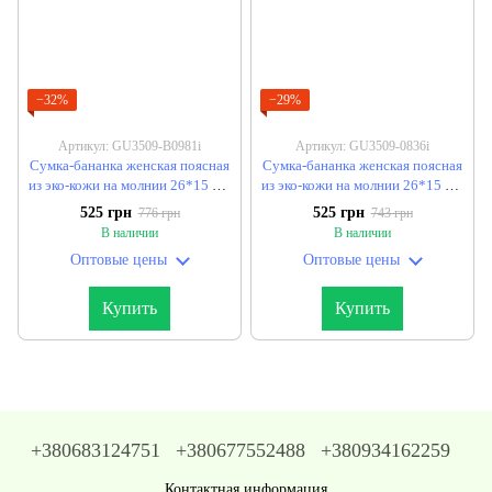
−32%
−29%
Артикул: GU3509-B0981i
Артикул: GU3509-0836i
Сумка-бананка женская поясная
Сумка-бананка женская поясная
из эко-кожи на молнии 26*15 см.
из эко-кожи на молнии 26*15 см.
(5 цв.) "MARCO" от прямого
(5 цв.) "MARCO" от прямого
525 грн
525 грн
776 грн
743 грн
поставщика
поставщика
В наличии
В наличии
Оптовые цены
Оптовые цены
Купить
Купить
+380683124751
+380677552488
+380934162259
Контактная информация