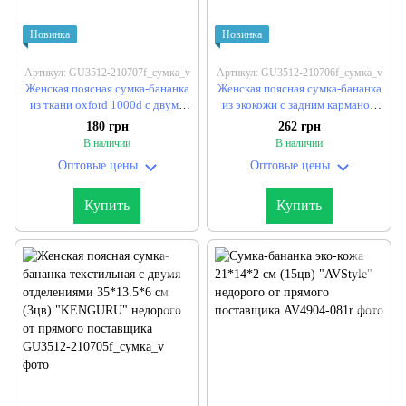
Новинка
Новинка
Артикул: GU3512-210707f_сумка_v
Артикул: GU3512-210706f_сумка_v
Женская поясная сумка-бананка
Женская поясная сумка-бананка
из ткани oxford 1000d с двумя
из экокожи с задним карманом
отделениями 34*14*5 см
35*13.5*6 см "KENGURU"
180 грн
262 грн
"KENGURU" недорого от
недорого от прямого
В наличии
В наличии
прямого поставщика
поставщика
Оптовые цены
Оптовые цены
Купить
Купить