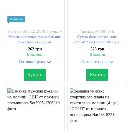
Новинка
Артикул: GU3512-210705f_сумка_v
Артикул: AV4904-081r
Женская поясная сумка-бананка
Сумка-бананка эко-кожа
текстильная с двумя
21*14*2 см (15цв) "AVStyle"
отделениями 35*13.5*6 см (3цв)
недорого от прямого
262 грн
525 грн
"KENGURU" недорого от
поставщика
В наличии
В наличии
прямого поставщика
Оптовые цены
Оптовые цены
Купить
Купить