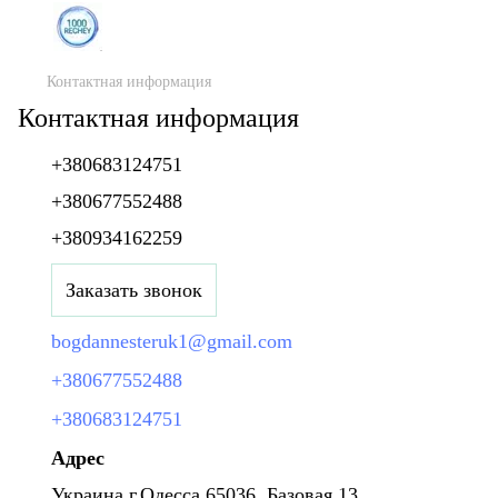
Контактная информация
Контактная информация
+380683124751
+380677552488
+380934162259
Заказать звонок
bogdannesteruk1@gmail.com
+380677552488
+380683124751
Адрес
Украина г.Одесса 65036, Базовая 13