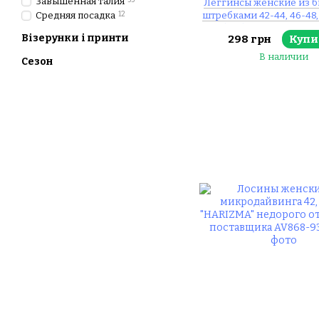
Завышенная талия
55
Леггинсы женские из б
Средняя посадка
12
штребками 42-44, 46-48, 
56 (2цв) "ORFEEVA" нед
Візерунки і принти
298 грн
Купи
прямого поставщ
В наличии
Сезон