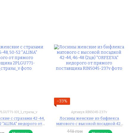
−33%
PLGU771-101_1_стразы_v
Артикул: RIN5045-237v
кие с стразами 42-44,
Лосины женские из бифлекса
52 "ALINA" недорого от
матового с высокой посадкой 42-
ого поставщика
44, 46-48 (2цв) "ORFEEVA" недорого
448 грн