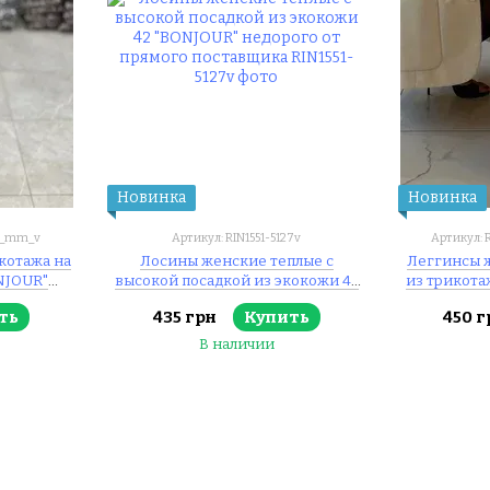
Новинка
Новинка
го_mm_v
Артикул: RIN1551-5127v
Артикул: 
котажа на
Лосины женские теплые с
Леггинсы 
ONJOUR"
высокой посадкой из экокожи 42
из трикотаж
оставщика
"BONJOUR" недорого от прямого
недорого о
ть
435 грн
Купить
450 г
поставщика
В наличии