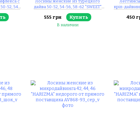
ифлекса с
Лосины женские из турецкого
Леггинсы
50-52, 54-
дайва 50-52, 54-56, 58-62 "SWEET"
кріп-дайвинг
орого от
недорого от прямого поставщика
недорого о
ть
555 грн
Купить
450 г
ика
В наличии