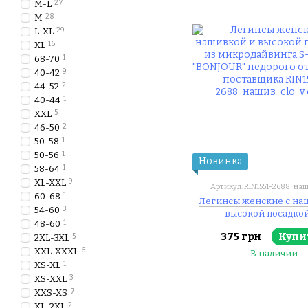
M-L
27
M
28
L-XL
29
XL
16
68-70
1
40-42
9
44-52
2
40-44
1
XXL
5
46-50
2
50-58
1
50-56
1
Новинка
58-64
1
XL-XXL
9
Артикул: RIN1551-2688_наш
60-68
1
Легинсы женские с на
54-60
3
высокой посадкой
48-60
1
микродайвинга S-M,
375 грн
Купи
2XL-3XL
5
"BONJOUR" недорого от
поставщика
XXL-XXXL
6
В наличии
XS-XL
1
XS-XXL
3
XXS-XS
7
XL-2XL
2