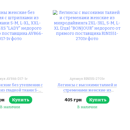
кул: AV866-D17-1v
Артикул: RIN1551-2701v
ские без утепления с
Легинсы с высокими талией и
из гладкой ткани S-M,
стременами женские из
-XXXL, XXS-XS "LADY"
микродайвинга 2XL-3XL, S-M, L-XL
рн
Купить
405 грн
Купить
т прямого поставщика
(2цв) "BONJOUR" недорого от
прямого поставщика
В наличии
В наличии