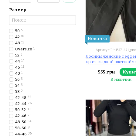
Размер
50
5
42
18
Новинка
48
13
Oversize
1
Артикул: Rin1557-471_ри
52
5
Лосины женские с эффек
44
14
up из гладкой плотной 
46
15
ткани XXS-XS, S-M, L-XL
555 грн
Купи
"MATRESHKA" недорого о
40
1
поставщика
56
3
В наличии
54
3
58
2
42-48
32
42-44
76
50-52
39
42-46
20
48-50
34
58-60
8
44-46
36