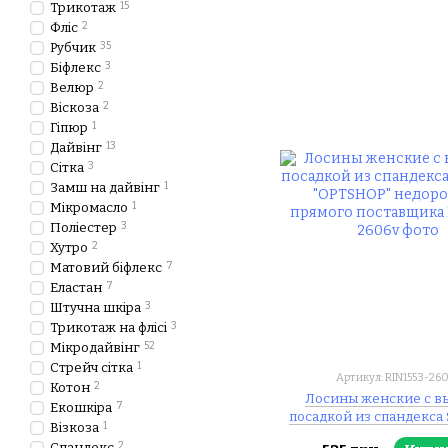
Трикотаж
15
Фліс
2
Рубчик
35
Біфлекс
3
Велюр
2
Віскоза
2
Гіпюр
1
Дайвінг
13
Сітка
3
Замш на дайвінг
1
Мікромасло
1
Поліестер
3
Хутро
2
Матовий біфлекс
7
Еластан
7
Штучна шкіра
3
Трикотаж на флісі
3
Мікродайвінг
52
Стрейч сітка
1
Артикул: RIN1553-26
Котон
2
Лосины женские с в
Екошкіра
7
посадкой из спандекса S
Візкоза
1
"OPTSHOP" недорого от
Спандекс
2