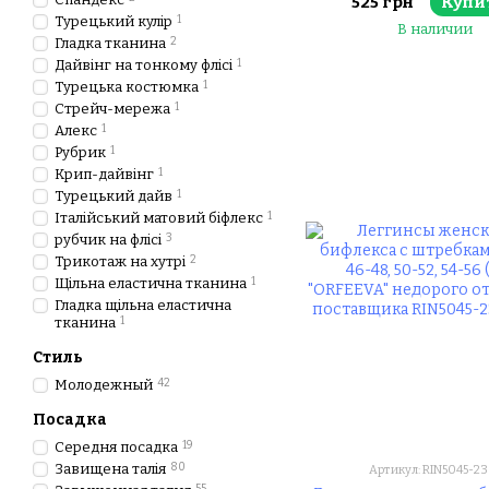
525 грн
Купи
поставщика
Турецький кулір
1
В наличии
Гладка тканина
2
Дайвінг на тонкому флісі
1
Турецька костюмка
1
Стрейч-мережа
1
Алекс
1
Рубрик
1
Крип-дайвінг
1
Турецький дайв
1
Італійський матовий біфлекс
1
рубчик на флісі
3
Трикотаж на хутрі
2
Щільна еластична тканина
1
Гладка щільна еластична
тканина
1
Стиль
Молодежный
42
Посадка
Середня посадка
19
Завищена талія
80
Артикул: RIN5045-23