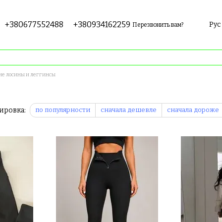
+380677552488
+380934162259
Рус
Перезвонить вам?
е лосины и леггинсы
ировка:
по популярности
сначала дешевле
сначала дороже