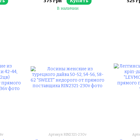
ть
375 грн
Купить
525 г
поставщика
В наличии
6v
Артикул: RIN2321-230v
Арти