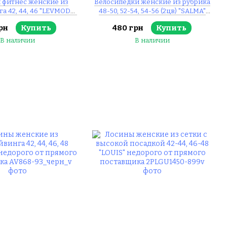
 фитнес женские из
Велосипедки женские из рубрика
а 42, 44, 46 "LEVMODA"
48-50, 52-54, 54-56 (2цв) "SALMA"
т прямого поставщика
недорого от прямого поставщика
рн
Купить
480 грн
Купить
В наличии
В наличии