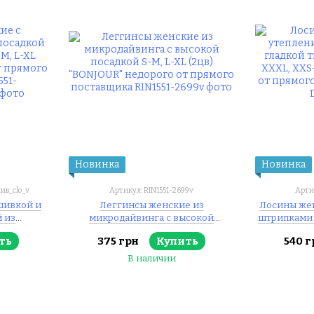
Новинка
Новинка
ив_clo_v
Артикул: RIN1551-2699v
Арти
шивкой и
Леггинсы женские из
Лосины жен
 из
микродайвинга с высокой
штрипками 
 L-XL
посадкой S-M, L-XL (2цв)
L-XL, XXL
ть
375 грн
Купить
540 г
 прямого
"BONJOUR" недорого от прямого
недорого о
поставщика
В наличии