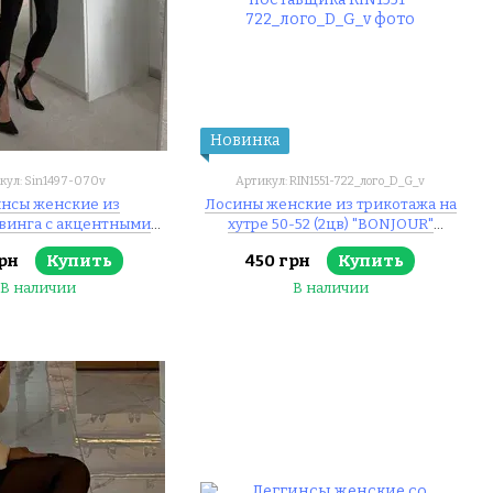
Новинка
кул: Sin1497-070v
Артикул: RIN1551-722_лого_D_G_v
нсы женские из
Лосины женские из трикотажа на
винга с акцентными
хутре 50-52 (2цв) "BONJOUR"
2-44, 46-48 "PURPUR"
недорого от прямого поставщика
рн
Купить
450 грн
Купить
т прямого поставщика
В наличии
В наличии