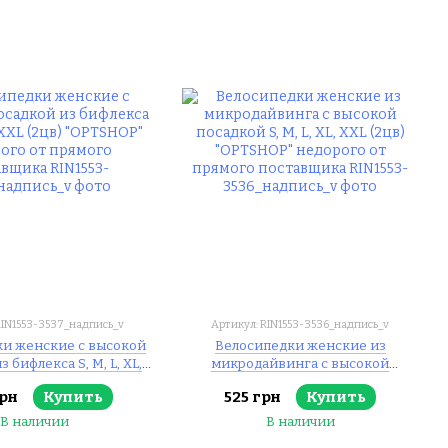
RIN1553-3537_надпись_v
Артикул: RIN1553-3536_надпись_v
и женские с высокой
Велосипедки женские из
 бифлекса S, M, L, XL,
микродайвинга с высокой
"OPTSHOP" недорого от
посадкой S, M, L, XL, XXL (2цв)
рн
Купить
525 грн
Купить
ого поставщика
"OPTSHOP" недорого от прямого
поставщика
В наличии
В наличии