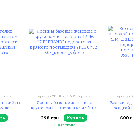
у_миу_v
Артикул: 2PLGU782-605_мереж_v
Артикул: 
енский из
Лосины базовые женские с
Велосипедк
46-48
кружевом из эластана 42-46 "KIRI
посадкой из
 прямого
BRAND" недорого от прямого
XXL (2цв) 
ть
298 грн
Купить
600 г
поставщика
прям
В наличии