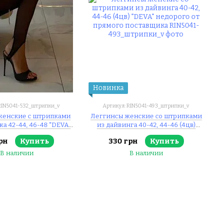
Новинка
RIN5041-532_штрипки_v
Артикул: RIN5041-493_штрипки_v
женские с штрипками
Леггинсы женские со штрипками
а 42-44, 46-48 "DEVA"
из дайвинга 40-42, 44-46 (4цв)
т прямого поставщика
"DEVA" недорого от прямого
рн
Купить
330 грн
Купить
поставщика
В наличии
В наличии