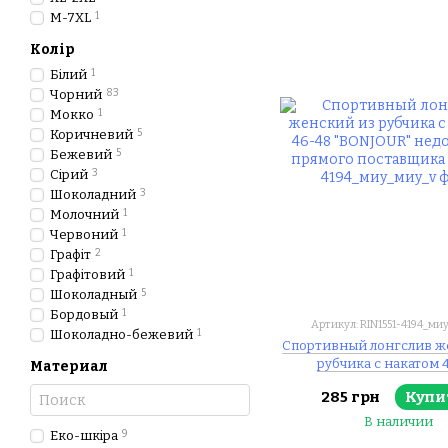
M-7XL
1
Колір
Білий
1
Чорний
83
Мокко
1
Коричневий
5
Бежевий
5
Сірий
3
Шоколадний
3
Молочний
1
Червоний
1
Графіт
2
Графітовий
1
Шоколадный
5
Бордовый
1
Артикул: RIN1551-4194_ми
Шоколадно-бежевий
1
Спортивный лонгслив ж
рубчика с накатом 
Материал
"BONJOUR" недорого от
285 грн
Купи
поставщика
В наличии
Еко-шкіра
9