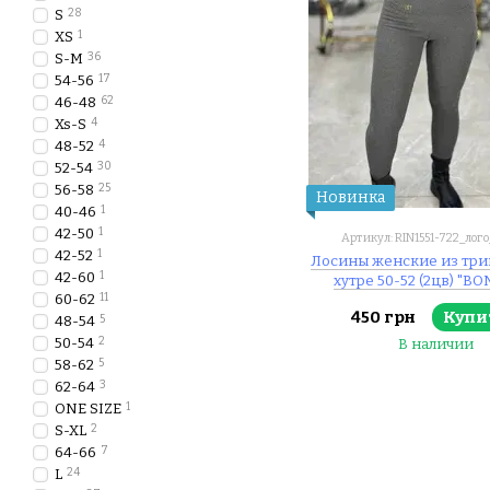
S
28
XS
1
S-M
36
54-56
17
46-48
62
Xs-S
4
48-52
4
52-54
30
56-58
25
Новинка
40-46
1
42-50
1
Артикул: RIN1551-722_ло
42-52
1
Лосины женские из три
42-60
1
хутре 50-52 (2цв) "B
60-62
11
недорого от прямого п
450 грн
Купи
48-54
5
50-54
2
В наличии
58-62
5
62-64
3
ONE SIZE
1
S-XL
2
64-66
7
L
24