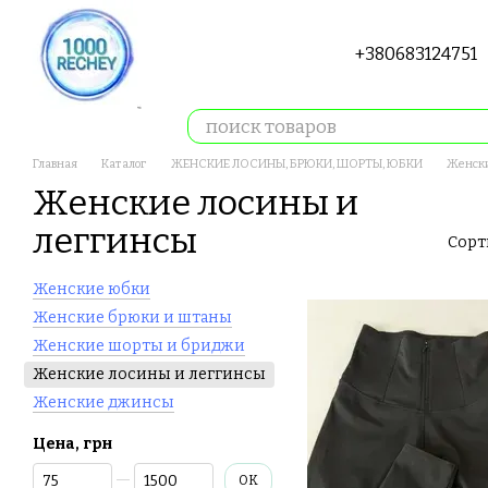
Перейти к основному контенту
+380683124751
Главная
Каталог
ЖЕНСКИЕ ЛОСИНЫ, БРЮКИ, ШОРТЫ, ЮБКИ
Женски
Женские лосины и
леггинсы
Сорт
Женские юбки
Женские брюки и штаны
Женские шорты и бриджи
Женские лосины и леггинсы
Женские джинсы
Цена, грн
От Цена, грн
До Цена, грн
OK