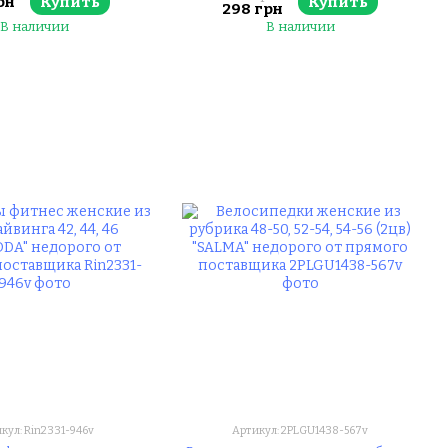
рн
Купить
Купить
от прямого поставщика
298 грн
В наличии
В наличии
кул: Rin2331-946v
Артикул: 2PLGU1438-567v