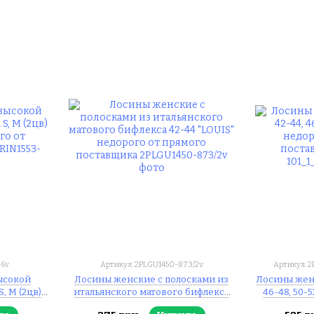
06v
Артикул: 2PLGU1450-873/2v
Артикул: 2
ысокой
Лосины женские с полосками из
Лосины женс
, M (2цв)
итальянского матового бифлекса
46-48, 50-
 прямого
42-44 "LOUIS" недорого от прямого
прям