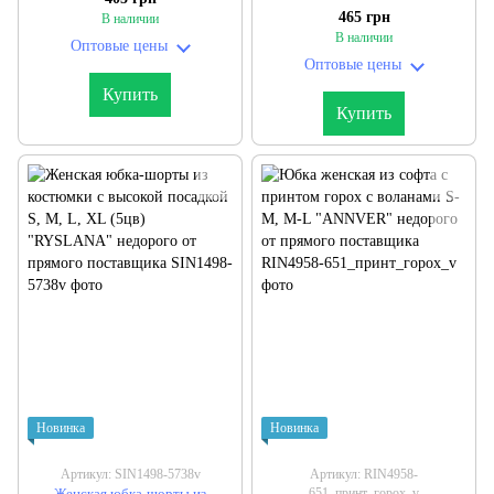
микрорубчика 42-44, 46-48 (3цв)
поставщика
465 грн
В наличии
"BONJOUR" недорого от
В наличии
Оптовые цены
прямого поставщика
Оптовые цены
Купить
Купить
Новинка
Новинка
Артикул: SIN1498-5738v
Артикул: RIN4958-
Женская юбка-шорты из
651_принт_горох_v