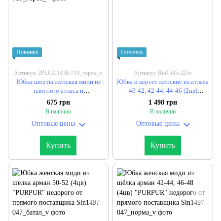
Новинка
Новинка
Артикул: 2PLGU1436-719_горох_v
Артикул: Rin1545-225v
Юбка-шорты женская мини из
Юбка и корсет женские из атласа
плотного атласа и
40-42, 42-44, 44-46 (2цв)
микродайвинга с принтом горох
"ASPERAMO" недорого от
675 грн
1 498 грн
XS, S, M, L (2цв) "VIVID"
прямого поставщика
В наличии
В наличии
недорого от прямого
Оптовые цены
Оптовые цены
поставщика
Купить
Купить