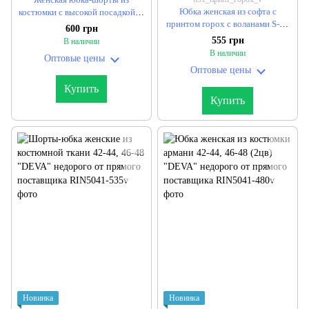
Юбка женская из софта с
костюмки с высокой посадкой S,
принтом горох с воланами S-M,
M, L, XL (5цв) "RYSLANA"
600 грн
M-L "ANNVER" недорого от
недорого от прямого
555 грн
В наличии
прямого поставщика
поставщика
В наличии
Оптовые цены
Оптовые цены
Купить
Купить
Новинка
Новинка