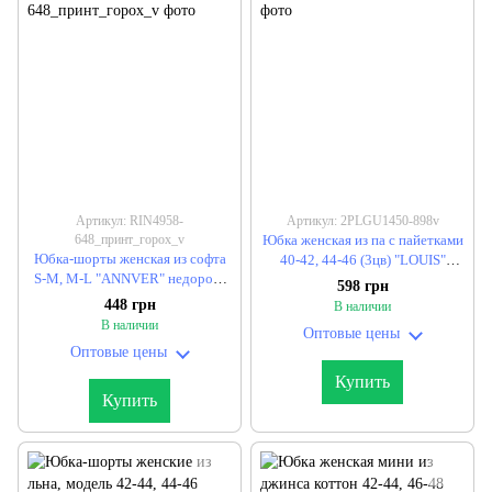
Артикул: RIN4958-
Артикул: 2PLGU1450-898v
648_принт_горох_v
Юбка женская из па с пайетками
Юбка-шорты женская из софта
40-42, 44-46 (3цв) "LOUIS"
S-M, M-L "ANNVER" недорого
недорого от прямого
598 грн
от прямого поставщика
поставщика
448 грн
В наличии
В наличии
Оптовые цены
Оптовые цены
Купить
Купить