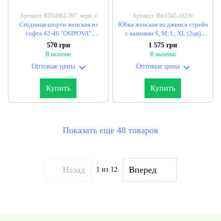
Артикул: RIN4962-597_черн_v
Артикул: Rin1545-1623v
Спідниця-шорти женская из
Юбка женская из джинса стрейч
софта 42-46 "OSIPOVA"
с камнями S, M, L, XL (2цв)
недорого от прямого
"ASPERAMO" недорого от
570 грн
1 575 грн
поставщика
прямого поставщика
В наличии
В наличии
Оптовые цены
Оптовые цены
Купить
Купить
Показать еще 48 товаров
Назад
Вперед
1
из 12