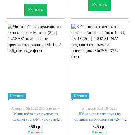
Купить
Купить
Новинка
Новинка
Артикул: Sin1522-236_клетка_v
Артикул: Sin1530-322v
Мини юбка с кружевом из
Юбка-шорты женская из
хлопка c, c, c-M, xc-c (2цв)
органзы многослойная 42-44,
"LASAS" недорого от прямого
46-48 (3цв) "ROZALINA"
450 грн
825 грн
поставщика
недорого от прямого
В наличии
В наличии