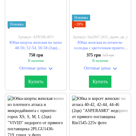
Новинка
Новинка
−29%
Артикул: APR108-487v
Артикул: Sin2047-2631_принт_цв_v
Юбка-шорты женская на запах
Юбка женская из штапель-
48-50, 52-54, 56-58 (3цв)
холодка с цветочным принтом
"INSPIRO" недорого от прямого
42-58, ONE SIZE (2цв)
750 грн
375 грн
525 грн
поставщика
"ELEVENSET" недорого от
В наличии
В наличии
прямого поставщика
Оптовые цены
Оптовые цены
Купить
Купить