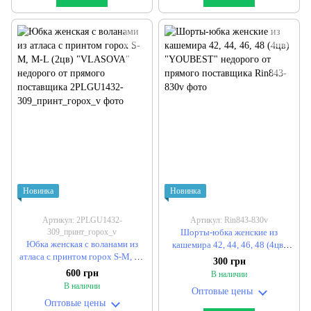
Новинка
Новинка
Артикул: 2PLGU1432-
Артикул: Rin843-830v
309_принт_горох_v
Шорты-юбка женские из
Юбка женская с воланами из
кашемира 42, 44, 46, 48 (4цв)
атласа с принтом горох S-M, M-
"YOUBEST" недорого от
300 грн
L (2цв) "VLASOVA" недорого от
прямого поставщика
600 грн
В наличии
прямого поставщика
В наличии
Оптовые цены
Оптовые цены