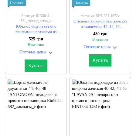
Новинка
Новинка
Артикул: RIN5041-
Артикул: RIN1551-1672v
521_солнце_сетка_v
Стильная юбка-шорты женская
Юбка-солнце из сетки с
из кашемира 42, 44, 46
вшитыми шортиками из
"BONJOUR" недорого от
480 грн
дайвинга 42-48 (2цв) "DEVA"
прямого поставщика
525 грн
В наличии
недорого от прямого
В наличии
Оптовые цены
поставщика
Оптовые цены
Купить
Купить