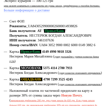
Экспресс курьером — 100-125 грн
цена может изменяться в зависимости от суммы заказа, переадресации и способов доставки.
Больше информации о доставке
Счет ФОП
Реквизиты
_UA843052990000026000014938826
Банк получателя
:
АТ
"
ПриватБанк
"
Получатель
: НЕСТЕРЮК БОГДАН АЛЕКСАНДРОВИЧ
ИНН получателя
: 3461107636
Номер счета/IBAN
: UA84 3052 9900 0002 6000 0149 3882 6
Картка
ПриватБанк
4149 4990 9018 3326
Нестерюк Мария Михайловна (
сумму указывайте с учетом комиссии банка
)
0,5%
Картка
MONOBANK
5375 4114 2780 7933
Нестерюк Богдан Александрович (
)
сумму комиссии оплачивает отправитель
Картка
ОЩАДБАНК
4790 7299 3525 4243
Нестерюк Богдан Александрович (
)
сумму комиссии оплачивает отправитель
Наложенный платеж по частичной предоплате на карту в
размере 30% от суммы заказа через
Новую Почту
.
(
минимальная предоплата 200 грн, при сумме заказа до 650 грн. Если сумма заказа
больше 650 грн, то минимальная предоплата 30% от его стоимости, округляется до