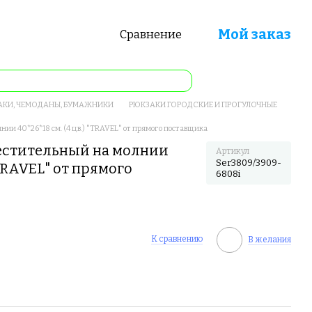
Мой заказ
Сравнение
АКИ, ЧЕМОДАНЫ, БУМАЖНИКИ
РЮКЗАКИ ГОРОДСКИЕ И ПРОГУЛОЧНЫЕ
ии 40*26*18 см. (4 цв.) "TRAVEL" от прямого поставщика
естительный на молнии
Артикул
Ser3809/3909-
 "TRAVEL" от прямого
6808i
К сравнению
В желания