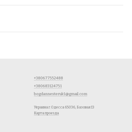
+380677552488
+380683124751
bogdannesteruk1@gmail.com
Украина г.Одесса 65036, Базовая 13
Карта проезда