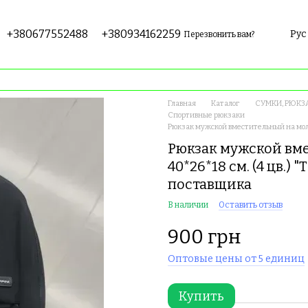
+380677552488
+380934162259
Рус
Перезвонить вам?
Главная
Каталог
СУМКИ, РЮКЗ
Спортивные рюкзаки
Рюкзак мужской вместительный на молн
Рюкзак мужской вм
40*26*18 см. (4 цв.)
поставщика
В наличии
Оставить отзыв
900 грн
Оптовые цены от 5 единиц
Купить