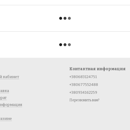
Контактная информация
й кабинет
+380683124751
+380677552488
тавка
+380934162259
врат
Перезвонить вам?
информация
газине