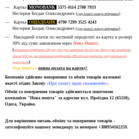
Картка
MONOBANK
5375 4114 2780 7933
Нестерюк Богдан Олександрович (
)
суму комісії оплачує відправник
Картка
ОЩАДБАНК
4790 7299 3525 4243
Нестерюк Богдан Олександрович (
)
суму комісії оплачує відправник
Накладний платіж по частковій передплаті на картку в розмірі
30% від суми замовлення через
Нову Пошту
.
(
мінімальна передплата 200 грн, при сумі замовлення до 650 грн. Якщо сума замовлення
більше 650 грн, то мінімальна передоплата 30% від його вартості, округлюється до
)
цілого числа
Укр пошта
-
повна оплата на картку!
Компанія здійснює повернення та обмін товарів належної
якості згідно Закону
«Про захист прав споживачів»
.
Обмін та повернення товарів здійснюється поштовою
компанією "Нова пошта" за адресою вул. Проїздна 12 (65110),
Одеса, Україна.
Для вирішення питань обміну та повернення товарів -
зателефонуйте нашому менеджеру за номером +380934162259.