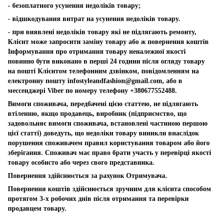
- безоплатного усунення недоліків товару;
- відшкодування витрат на усунення недоліків товару.
- при виявлені недоліків товару які не підлягають ремонту,
Клієнт може запросити заміну товару або ж повернення коштів
Інформування про отримання товару неналежної якості
повинно бути виконано в перші 24 години після огляду товару
на пошті Клієнтом телефонним дзвінком, повідомленням на
електронну пошту
infostyleandfashion@gmail.com
, або в
мессенджері Viber по номеру телефону +380677552488.
Вимоги споживача, передбачені цією статтею, не підлягають
втіленню, якщо продавець, виробник (підприємство, що
задовольняє вимоги споживача, встановлені частиною першою
цієї статті) доведуть, що недоліки товару виникли внаслідок
порушення споживачем правил користування товаром або його
зберігання. Споживач має право брати участь у перевірці якості
товару особисто або через свого представника.
Повернення здійснюється за рахунок Отримувача.
Повернення коштів здійснюється зручним для клієнта способом
протягом 3-х робочих днів після отримання та перевірки
продавцем товару.