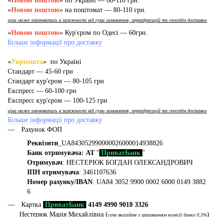
«
Новою поштою
» по Україні — 80-110 грн.
«
Новою поштою
» на поштомат — 80-110 грн.
ціна може змінюватись в залежності від суми замовлення, переадресацій та способів доставки
«
Новою поштою
» Кур'єром по Одесі — 60грн.
Більше інформації про доставку
«
Укрпошта
» по Україні
Стандарт — 45-60 грн
Стандарт кур'єром — 80-105 грн
Експресс — 60-100 грн
Експресс кур'єром — 100-125 грн
ціна може змінюватись в залежності від суми замовлення, переадресацій та способів доставки
Більше інформації про доставку
Рахунок ФОП
Реквізити
_UA843052990000026000014938826
Банк отримувача: АТ
"
ПриватБанк
"
Отримувач
: НЕСТЕРЮК БОГДАН ОЛЕКСАНДРОВИЧ
ІПН отримувача
: 3461107636
Номер рахунку/IBAN
: UA84 3052 9900 0002 6000 0149 3882
6
Картка
ПриватБанк
4149 4990 9018 3326
Нестерюк Марія Михайлівна (
)
суму вказуйте з урахуванням комісії банку 0,5%