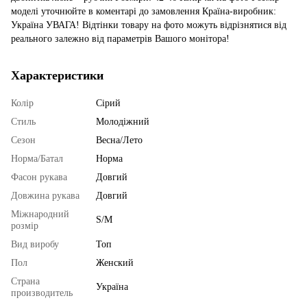
моделі уточнюйте в коментарі до замовлення Країна-виробник:
Україна УВАГА! Відтінки товару на фото можуть відрізнятися від
реального залежно від параметрів Вашого монітора!
Характеристики
Колір
Сірий
Стиль
Молодіжний
Сезон
Весна/Лето
Норма/Батал
Норма
Фасон рукава
Довгий
Довжина рукава
Довгий
Міжнародний
S/M
розмір
Вид виробу
Топ
Пол
Женский
Страна
Україна
производитель