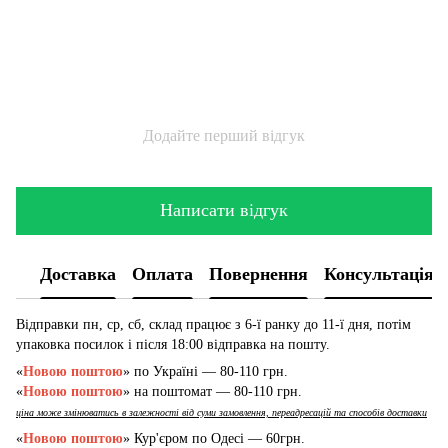
Додайте перший відгук
Написати відгук
Доставка
Оплата
Повернення
Консультація
Відправки пн, ср, сб, склад працює з 6-ї ранку до 11-ї дня, потім
упаковка посилок і після 18:00 відправка на пошту.
«
Новою поштою
» по Україні — 80-110 грн.
«
Новою поштою
» на поштомат — 80-110 грн.
ціна може змінюватись в залежності від суми замовлення, переадресацій та способів доставки
«
Новою поштою
» Кур'єром по Одесі — 60грн.