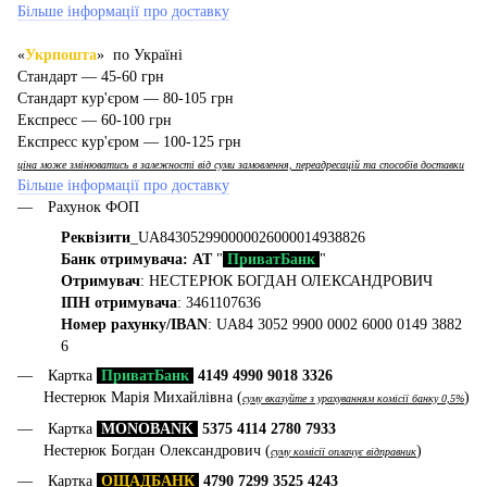
Більше інформації про доставку
«
Укрпошта
» по Україні
Стандарт — 45-60 грн
Стандарт кур'єром — 80-105 грн
Експресс — 60-100 грн
Експресс кур'єром — 100-125 грн
ціна може змінюватись в залежності від суми замовлення, переадресацій та способів доставки
Більше інформації про доставку
Рахунок ФОП
Реквізити
_UA843052990000026000014938826
Банк отримувача: АТ
"
ПриватБанк
"
Отримувач
: НЕСТЕРЮК БОГДАН ОЛЕКСАНДРОВИЧ
ІПН отримувача
: 3461107636
Номер рахунку/IBAN
: UA84 3052 9900 0002 6000 0149 3882
6
Картка
ПриватБанк
4149 4990 9018 3326
Нестерюк Марія Михайлівна (
)
суму вказуйте з урахуванням комісії банку 0,5%
Картка
MONOBANK
5375 4114 2780 7933
Нестерюк Богдан Олександрович (
)
суму комісії оплачує відправник
Картка
ОЩАДБАНК
4790 7299 3525 4243