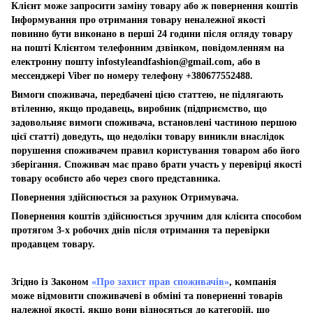
Клієнт може запросити заміну товару або ж повернення коштів
Інформування про отримання товару неналежної якості
повинно бути виконано в перші 24 години після огляду товару
на пошті Клієнтом телефонним дзвінком, повідомленням на
електронну пошту
infostyleandfashion@gmail.com
, або в
мессенджері Viber по номеру телефону +380677552488.
Вимоги споживача, передбачені цією статтею, не підлягають
втіленню, якщо продавець, виробник (підприємство, що
задовольняє вимоги споживача, встановлені частиною першою
цієї статті) доведуть, що недоліки товару виникли внаслідок
порушення споживачем правил користування товаром або його
зберігання. Споживач має право брати участь у перевірці якості
товару особисто або через свого представника.
Повернення здійснюється за рахунок Отримувача.
Повернення коштів здійснюється зручним для клієнта способом
протягом 3-х робочих днів після отримання та перевірки
продавцем товару.
Згідно із Законом
«Про захист прав споживачів»
, компанія
може відмовити споживачеві в обміні та поверненні товарів
належної якості, якщо вони відносяться до категорій, що