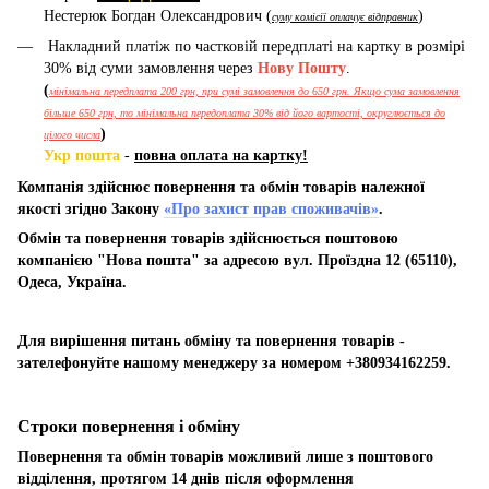
Нестерюк Богдан Олександрович (
)
суму комісії оплачує відправник
Накладний платіж по частковій передплаті на картку в розмірі
30% від суми замовлення через
Нову Пошту
.
(
мінімальна передплата 200 грн, при сумі замовлення до 650 грн. Якщо сума замовлення
більше 650 грн, то мінімальна передоплата 30% від його вартості, округлюється до
)
цілого числа
Укр пошта
-
повна оплата на картку!
Компанія здійснює повернення та обмін товарів належної
якості згідно Закону
«Про захист прав споживачів»
.
Обмін та повернення товарів здійснюється поштовою
компанією "Нова пошта" за адресою вул. Проїздна 12 (65110),
Одеса, Україна.
Для вирішення питань обміну та повернення товарів -
зателефонуйте нашому менеджеру за номером +380934162259.
Строки повернення і обміну
Повернення та обмін товарів можливий лише з поштового
відділення, протягом 14 днів після оформлення