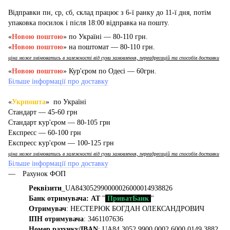
Відправки пн, ср, сб, склад працює з 6-ї ранку до 11-ї дня, потім
упаковка посилок і після 18:00 відправка на пошту.
«
Новою поштою
» по Україні — 80-110 грн.
«
Новою поштою
» на поштомат — 80-110 грн.
ціна може змінюватись в залежності від суми замовлення, переадресацій та способів доставки
«
Новою поштою
» Кур'єром по Одесі — 60грн.
Більше інформації про доставку
«
Укрпошта
» по Україні
Стандарт — 45-60 грн
Стандарт кур'єром — 80-105 грн
Експресс — 60-100 грн
Експресс кур'єром — 100-125 грн
ціна може змінюватись в залежності від суми замовлення, переадресацій та способів доставки
Більше інформації про доставку
Рахунок ФОП
Реквізити
_UA843052990000026000014938826
Банк отримувача: АТ
"
ПриватБанк
"
Отримувач
: НЕСТЕРЮК БОГДАН ОЛЕКСАНДРОВИЧ
ІПН отримувача
: 3461107636
Номер рахунку/IBAN
: UA84 3052 9900 0002 6000 0149 3882