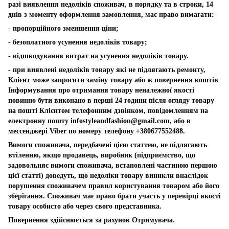
разі виявлення недоліків споживач, в порядку та в строки, 14
днів з моменту оформлення замовлення, має право вимагати:
- пропорційного зменшення ціни;
- безоплатного усунення недоліків товару;
- відшкодування витрат на усунення недоліків товару.
- при виявлені недоліків товару які не підлягають ремонту,
Клієнт може запросити заміну товару або ж повернення коштів
Інформування про отримання товару неналежної якості
повинно бути виконано в перші 24 години після огляду товару
на пошті Клієнтом телефонним дзвінком, повідомленням на
електронну пошту
infostyleandfashion@gmail.com
, або в
мессенджері Viber по номеру телефону +380677552488.
Вимоги споживача, передбачені цією статтею, не підлягають
втіленню, якщо продавець, виробник (підприємство, що
задовольняє вимоги споживача, встановлені частиною першою
цієї статті) доведуть, що недоліки товару виникли внаслідок
порушення споживачем правил користування товаром або його
зберігання. Споживач має право брати участь у перевірці якості
товару особисто або через свого представника.
Повернення здійснюється за рахунок Отримувача.