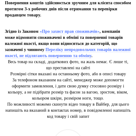
Повернення коштів здійснюється зручним для клієнта способом
протягом 3-х робочих днів після отримання та перевірки
продавцем товару.
Згідно із Законом
«Про захист прав споживачів»
, компанія
може відмовити споживачеві в обміні та поверненні товарів
належної якості, якщо вони відносяться до категорій, що
зазначені у чинному
Переліку непродовольчих товарів належної
якості, не підлягають поверненню та обміну
.
Весь товар на складі, додаткових фото, на жаль немає. Є лише ті,
що преставлені на сайті
Розмірні сітки вказані на останньому фото, або в описі товару
За телефоном вказаним на сайті, менеджер може допомогти
оформити замовлення, і дати свою думку стосовно розміру і
кольору, а не підібрати розмір та фасон за вагою, зростом, віком,
кольором шкіри, розміром ноги, тощо.
По можливості можемо скинути відео товару в Вайбер, для цього
напишіть на вказаний в контактах номер, в повідомленні напишіть
код товару і свій запит