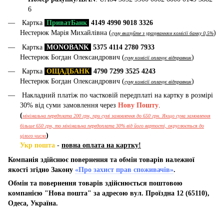
6
Картка
ПриватБанк
4149 4990 9018 3326
Нестерюк Марія Михайлівна (
)
суму вказуйте з урахуванням комісії банку 0,5%
Картка
MONOBANK
5375 4114 2780 7933
Нестерюк Богдан Олександрович (
)
суму комісії оплачує відправник
Картка
ОЩАДБАНК
4790 7299 3525 4243
Нестерюк Богдан Олександрович (
)
суму комісії оплачує відправник
Накладний платіж по частковій передплаті на картку в розмірі
30% від суми замовлення через
Нову Пошту
.
(
мінімальна передплата 200 грн, при сумі замовлення до 650 грн. Якщо сума замовлення
більше 650 грн, то мінімальна передоплата 30% від його вартості, округлюється до
)
цілого числа
Укр пошта
-
повна оплата на картку!
Компанія здійснює повернення та обмін товарів належної
якості згідно Закону
«Про захист прав споживачів»
.
Обмін та повернення товарів здійснюється поштовою
компанією "Нова пошта" за адресою вул. Проїздна 12 (65110),
Одеса, Україна.