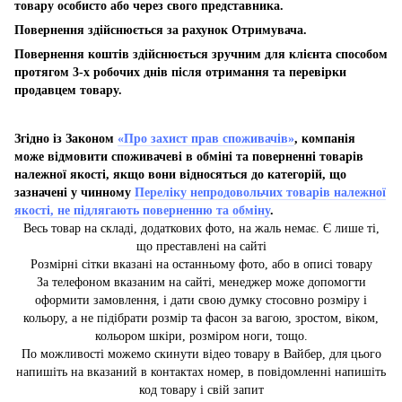
товару особисто або через свого представника.
Повернення здійснюється за рахунок Отримувача.
Повернення коштів здійснюється зручним для клієнта способом
протягом 3-х робочих днів після отримання та перевірки
продавцем товару.
Згідно із Законом
«Про захист прав споживачів»
, компанія
може відмовити споживачеві в обміні та поверненні товарів
належної якості, якщо вони відносяться до категорій, що
зазначені у чинному
Переліку непродовольчих товарів належної
якості, не підлягають поверненню та обміну
.
Весь товар на складі, додаткових фото, на жаль немає. Є лише ті,
що преставлені на сайті
Розмірні сітки вказані на останньому фото, або в описі товару
За телефоном вказаним на сайті, менеджер може допомогти
оформити замовлення, і дати свою думку стосовно розміру і
кольору, а не підібрати розмір та фасон за вагою, зростом, віком,
кольором шкіри, розміром ноги, тощо.
По можливості можемо скинути відео товару в Вайбер, для цього
напишіть на вказаний в контактах номер, в повідомленні напишіть
код товару і свій запит