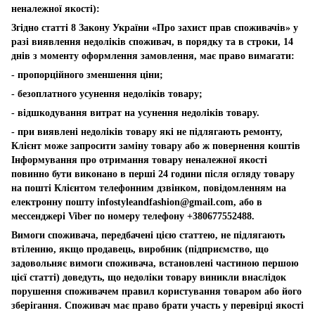
неналежної якості):
Згідно статті 8 Закону України «Про захист прав споживачів» у
разі виявлення недоліків споживач, в порядку та в строки, 14
днів з моменту оформлення замовлення, має право вимагати:
- пропорційного зменшення ціни;
- безоплатного усунення недоліків товару;
- відшкодування витрат на усунення недоліків товару.
- при виявлені недоліків товару які не підлягають ремонту,
Клієнт може запросити заміну товару або ж повернення коштів
Інформування про отримання товару неналежної якості
повинно бути виконано в перші 24 години після огляду товару
на пошті Клієнтом телефонним дзвінком, повідомленням на
електронну пошту
infostyleandfashion@gmail.com
, або в
мессенджері Viber по номеру телефону +380677552488.
Вимоги споживача, передбачені цією статтею, не підлягають
втіленню, якщо продавець, виробник (підприємство, що
задовольняє вимоги споживача, встановлені частиною першою
цієї статті) доведуть, що недоліки товару виникли внаслідок
порушення споживачем правил користування товаром або його
зберігання. Споживач має право брати участь у перевірці якості