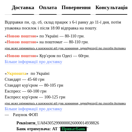
Доставка
Оплата
Повернення
Консультація
Відправки пн, ср, сб, склад працює з 6-ї ранку до 11-ї дня, потім
упаковка посилок і після 18:00 відправка на пошту.
«
Новою поштою
» по Україні — 80-110 грн.
«
Новою поштою
» на поштомат — 80-110 грн.
ціна може змінюватись в залежності від суми замовлення, переадресацій та способів доставки
«
Новою поштою
» Кур'єром по Одесі — 60грн.
Більше інформації про доставку
«
Укрпошта
» по Україні
Стандарт — 45-60 грн
Стандарт кур'єром — 80-105 грн
Експресс — 60-100 грн
Експресс кур'єром — 100-125 грн
ціна може змінюватись в залежності від суми замовлення, переадресацій та способів доставки
Більше інформації про доставку
Рахунок ФОП
Реквізити
_UA843052990000026000014938826
Банк отримувача: АТ
"
ПриватБанк
"