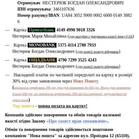
Отримувач
: НЕСТЕРЮК БОГДАН ОЛЕКСАНДРОВИЧ
ІПН отримувача
: 3461107636
Номер рахунку/IBAN
: UA84 3052 9900 0002 6000 0149 3882
6
Картка
ПриватБанк
4149 4990 9018 3326
Нестерюк Марія Михайлівна (
)
суму вказуйте з урахуванням комісії банку 0,5%
Картка
MONOBANK
5375 4114 2780 7933
Нестерюк Богдан Олександрович (
)
суму комісії оплачує відправник
Картка
ОЩАДБАНК
4790 7299 3525 4243
Нестерюк Богдан Олександрович (
)
суму комісії оплачує відправник
Накладний платіж по частковій передплаті на картку в розмірі
30% від суми замовлення через
Нову Пошту
.
(
мінімальна передплата 200 грн, при сумі замовлення до 650 грн. Якщо сума замовлення
більше 650 грн, то мінімальна передоплата 30% від його вартості, округлюється до
)
цілого числа
Укр пошта
-
повна оплата на картку!
Компанія здійснює повернення та обмін товарів належної
якості згідно Закону
«Про захист прав споживачів»
.
Обмін та повернення товарів здійснюється поштовою
компанією "Нова пошта" за адресою вул. Проїздна 12 (65110),