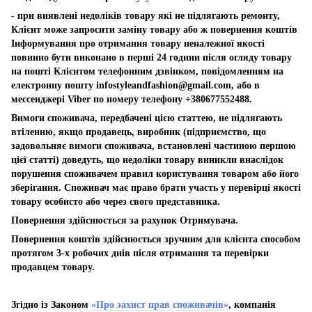
- при виявлені недоліків товару які не підлягають ремонту,
Клієнт може запросити заміну товару або ж повернення коштів
Інформування про отримання товару неналежної якості
повинно бути виконано в перші 24 години після огляду товару
на пошті Клієнтом телефонним дзвінком, повідомленням на
електронну пошту
infostyleandfashion@gmail.com
, або в
мессенджері Viber по номеру телефону +380677552488.
Вимоги споживача, передбачені цією статтею, не підлягають
втіленню, якщо продавець, виробник (підприємство, що
задовольняє вимоги споживача, встановлені частиною першою
цієї статті) доведуть, що недоліки товару виникли внаслідок
порушення споживачем правил користування товаром або його
зберігання. Споживач має право брати участь у перевірці якості
товару особисто або через свого представника.
Повернення здійснюється за рахунок Отримувача.
Повернення коштів здійснюється зручним для клієнта способом
протягом 3-х робочих днів після отримання та перевірки
продавцем товару.
Згідно із Законом
«Про захист прав споживачів»
, компанія