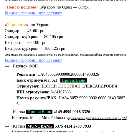
«
Новою поштою
» Кур'єром по Одесі — 60грн.
Більше інформації про доставку
«
Укрпошта
» по Україні
Стандарт — 45-60 грн
Стандарт кур'єром — 80-105 грн
Експресс — 60-100 грн
Експресс кур'єром — 100-125 грн
ціна може змінюватись в залежності від суми замовлення, переадресацій та способів доставки
Більше інформації про доставку
Рахунок ФОП
Реквізити
_UA843052990000026000014938826
Банк отримувача: АТ
"
ПриватБанк
"
Отримувач
: НЕСТЕРЮК БОГДАН ОЛЕКСАНДРОВИЧ
ІПН отримувача
: 3461107636
Номер рахунку/IBAN
: UA84 3052 9900 0002 6000 0149 3882
6
Картка
ПриватБанк
4149 4990 9018 3326
Нестерюк Марія Михайлівна (
)
суму вказуйте з урахуванням комісії банку 0,5%
Картка
MONOBANK
5375 4114 2780 7933