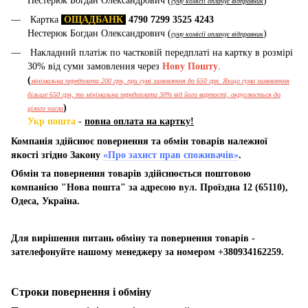
Нестерюк Богдан Олександрович (
)
суму комісії оплачує відправник
Картка
ОЩАДБАНК
4790 7299 3525 4243
Нестерюк Богдан Олександрович (
)
суму комісії оплачує відправник
Накладний платіж по частковій передплаті на картку в розмірі
30% від суми замовлення через
Нову Пошту
.
(
мінімальна передплата 200 грн, при сумі замовлення до 650 грн. Якщо сума замовлення
більше 650 грн, то мінімальна передоплата 30% від його вартості, округлюється до
)
цілого числа
Укр пошта
-
повна оплата на картку!
Компанія здійснює повернення та обмін товарів належної
якості згідно Закону
«Про захист прав споживачів»
.
Обмін та повернення товарів здійснюється поштовою
компанією "Нова пошта" за адресою вул. Проїздна 12 (65110),
Одеса, Україна.
Для вирішення питань обміну та повернення товарів -
зателефонуйте нашому менеджеру за номером +380934162259.
Строки повернення і обміну