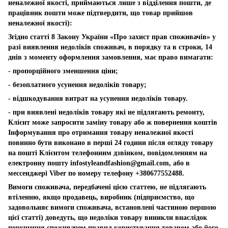
неналежної якості, приймаються лише з відділення пошти, де
працівник пошти може підтвердити, що товар прийшов
неналежної якості):
Згідно статті 8 Закону України «Про захист прав споживачів» у
разі виявлення недоліків споживач, в порядку та в строки, 14
днів з моменту оформлення замовлення, має право вимагати:
- пропорційного зменшення ціни;
- безоплатного усунення недоліків товару;
- відшкодування витрат на усунення недоліків товару.
- при виявлені недоліків товару які не підлягають ремонту,
Клієнт може запросити заміну товару або ж повернення коштів
Інформування про отримання товару неналежної якості
повинно бути виконано в перші 24 години після огляду товару
на пошті Клієнтом телефонним дзвінком, повідомленням на
електронну пошту
infostyleandfashion@gmail.com
, або в
мессенджері Viber по номеру телефону +380677552488.
Вимоги споживача, передбачені цією статтею, не підлягають
втіленню, якщо продавець, виробник (підприємство, що
задовольняє вимоги споживача, встановлені частиною першою
цієї статті) доведуть, що недоліки товару виникли внаслідок
порушення споживачем правил користування товаром або його