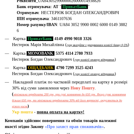
Реквізити
_UA843052990000026000014938826
Банк отримувача: АТ
"
ПриватБанк
"
Отримувач
: НЕСТЕРЮК БОГДАН ОЛЕКСАНДРОВИЧ
ІПН отримувача
: 3461107636
Номер рахунку/IBAN
: UA84 3052 9900 0002 6000 0149 3882
6
Картка
ПриватБанк
4149 4990 9018 3326
Нестерюк Марія Михайлівна (
)
суму вказуйте з урахуванням комісії банку 0,5%
Картка
MONOBANK
5375 4114 2780 7933
Нестерюк Богдан Олександрович (
)
суму комісії оплачує відправник
Картка
ОЩАДБАНК
4790 7299 3525 4243
Нестерюк Богдан Олександрович (
)
суму комісії оплачує відправник
Накладний платіж по частковій передплаті на картку в розмірі
30% від суми замовлення через
Нову Пошту
.
(
мінімальна передплата 200 грн, при сумі замовлення до 650 грн. Якщо сума замовлення
більше 650 грн, то мінімальна передоплата 30% від його вартості, округлюється до
)
цілого числа
Укр пошта
-
повна оплата на картку!
Компанія здійснює повернення та обмін товарів належної
якості згідно Закону
«Про захист прав споживачів»
.