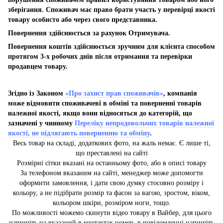
зберігання. Споживач має право брати участь у перевірці якості
товару особисто або через свого представника.
Повернення здійснюється за рахунок Отримувача.
Повернення коштів здійснюється зручним для клієнта способом
протягом 3-х робочих днів після отримання та перевірки
продавцем товару.
Згідно із Законом
«Про захист прав споживачів»
, компанія
може відмовити споживачеві в обміні та поверненні товарів
належної якості, якщо вони відносяться до категорій, що
зазначені у чинному
Переліку непродовольчих товарів належної
якості, не підлягають поверненню та обміну
.
Весь товар на складі, додаткових фото, на жаль немає. Є лише ті,
що преставлені на сайті
Розмірні сітки вказані на останньому фото, або в описі товару
За телефоном вказаним на сайті, менеджер може допомогти
оформити замовлення, і дати свою думку стосовно розміру і
кольору, а не підібрати розмір та фасон за вагою, зростом, віком,
кольором шкіри, розміром ноги, тощо.
По можливості можемо скинути відео товару в Вайбер, для цього
напишіть на вказаний в контактах номер, в повідомленні напишіть