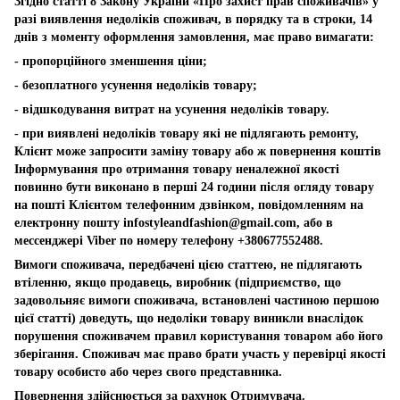
Згідно статті 8 Закону України «Про захист прав споживачів» у
разі виявлення недоліків споживач, в порядку та в строки, 14
днів з моменту оформлення замовлення, має право вимагати:
- пропорційного зменшення ціни;
- безоплатного усунення недоліків товару;
- відшкодування витрат на усунення недоліків товару.
- при виявлені недоліків товару які не підлягають ремонту,
Клієнт може запросити заміну товару або ж повернення коштів
Інформування про отримання товару неналежної якості
повинно бути виконано в перші 24 години після огляду товару
на пошті Клієнтом телефонним дзвінком, повідомленням на
електронну пошту
infostyleandfashion@gmail.com
, або в
мессенджері Viber по номеру телефону +380677552488.
Вимоги споживача, передбачені цією статтею, не підлягають
втіленню, якщо продавець, виробник (підприємство, що
задовольняє вимоги споживача, встановлені частиною першою
цієї статті) доведуть, що недоліки товару виникли внаслідок
порушення споживачем правил користування товаром або його
зберігання. Споживач має право брати участь у перевірці якості
товару особисто або через свого представника.
Повернення здійснюється за рахунок Отримувача.