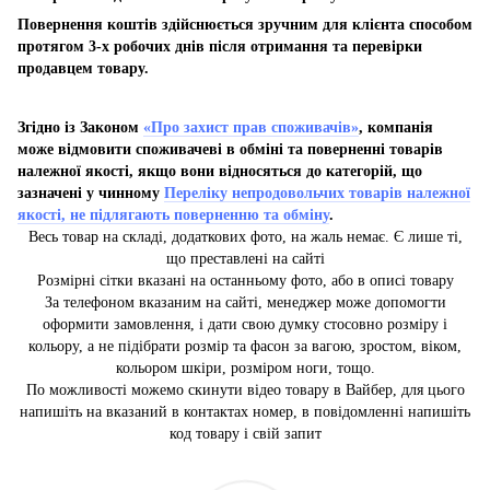
Повернення коштів здійснюється зручним для клієнта способом
протягом 3-х робочих днів після отримання та перевірки
продавцем товару.
Згідно із Законом
«Про захист прав споживачів»
, компанія
може відмовити споживачеві в обміні та поверненні товарів
належної якості, якщо вони відносяться до категорій, що
зазначені у чинному
Переліку непродовольчих товарів належної
якості, не підлягають поверненню та обміну
.
Весь товар на складі, додаткових фото, на жаль немає. Є лише ті,
що преставлені на сайті
Розмірні сітки вказані на останньому фото, або в описі товару
За телефоном вказаним на сайті, менеджер може допомогти
оформити замовлення, і дати свою думку стосовно розміру і
кольору, а не підібрати розмір та фасон за вагою, зростом, віком,
кольором шкіри, розміром ноги, тощо.
По можливості можемо скинути відео товару в Вайбер, для цього
напишіть на вказаний в контактах номер, в повідомленні напишіть
код товару і свій запит