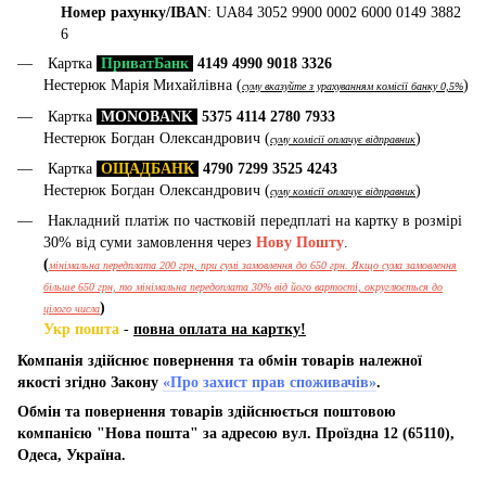
Номер рахунку/IBAN
: UA84 3052 9900 0002 6000 0149 3882
6
Картка
ПриватБанк
4149 4990 9018 3326
Нестерюк Марія Михайлівна (
)
суму вказуйте з урахуванням комісії банку 0,5%
Картка
MONOBANK
5375 4114 2780 7933
Нестерюк Богдан Олександрович (
)
суму комісії оплачує відправник
Картка
ОЩАДБАНК
4790 7299 3525 4243
Нестерюк Богдан Олександрович (
)
суму комісії оплачує відправник
Накладний платіж по частковій передплаті на картку в розмірі
30% від суми замовлення через
Нову Пошту
.
(
мінімальна передплата 200 грн, при сумі замовлення до 650 грн. Якщо сума замовлення
більше 650 грн, то мінімальна передоплата 30% від його вартості, округлюється до
)
цілого числа
Укр пошта
-
повна оплата на картку!
Компанія здійснює повернення та обмін товарів належної
якості згідно Закону
«Про захист прав споживачів»
.
Обмін та повернення товарів здійснюється поштовою
компанією "Нова пошта" за адресою вул. Проїздна 12 (65110),
Одеса, Україна.