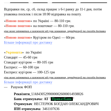
Відправки пн, ср, сб, склад працює з 6-ї ранку до 11-ї дня, потім
упаковка посилок і після 18:00 відправка на пошту.
«
Новою поштою
» по Україні — 80-110 грн.
«
Новою поштою
» на поштомат — 80-110 грн.
ціна може змінюватись в залежності від суми замовлення, переадресацій та способів доставки
«
Новою поштою
» Кур'єром по Одесі — 60грн.
Більше інформації про доставку
«
Укрпошта
» по Україні
Стандарт — 45-60 грн
Стандарт кур'єром — 80-105 грн
Експресс — 60-100 грн
Експресс кур'єром — 100-125 грн
ціна може змінюватись в залежності від суми замовлення, переадресацій та способів доставки
Більше інформації про доставку
Рахунок ФОП
Реквізити
_UA843052990000026000014938826
Банк отримувача: АТ
"
ПриватБанк
"
Отримувач
: НЕСТЕРЮК БОГДАН ОЛЕКСАНДРОВИЧ
ІПН отримувача
: 3461107636