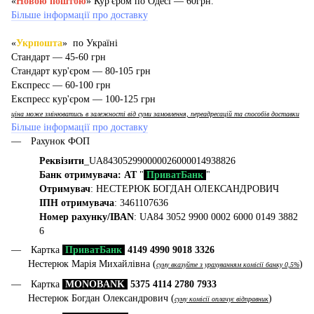
«
Новою поштою
» Кур'єром по Одесі — 60грн.
Більше інформації про доставку
«
Укрпошта
» по Україні
Стандарт — 45-60 грн
Стандарт кур'єром — 80-105 грн
Експресс — 60-100 грн
Експресс кур'єром — 100-125 грн
ціна може змінюватись в залежності від суми замовлення, переадресацій та способів доставки
Більше інформації про доставку
Рахунок ФОП
Реквізити
_UA843052990000026000014938826
Банк отримувача: АТ
"
ПриватБанк
"
Отримувач
: НЕСТЕРЮК БОГДАН ОЛЕКСАНДРОВИЧ
ІПН отримувача
: 3461107636
Номер рахунку/IBAN
: UA84 3052 9900 0002 6000 0149 3882
6
Картка
ПриватБанк
4149 4990 9018 3326
Нестерюк Марія Михайлівна (
)
суму вказуйте з урахуванням комісії банку 0,5%
Картка
MONOBANK
5375 4114 2780 7933
Нестерюк Богдан Олександрович (
)
суму комісії оплачує відправник