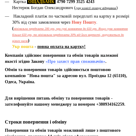
Картка
ОЩАДБАНК
4790 7299 3525 4243
Нестерюк Богдан Олександрович (
)
суму комісії оплачує відправник
Накладний платіж по частковій передплаті на картку в розмірі
30% від суми замовлення через
Нову Пошту
.
(
мінімальна передплата 200 грн, при сумі замовлення до 650 грн. Якщо сума замовлення
більше 650 грн, то мінімальна передоплата 30% від його вартості, округлюється до
)
цілого числа
Укр пошта
-
повна оплата на картку!
Компанія здійснює повернення та обмін товарів належної
якості згідно Закону
«Про захист прав споживачів»
.
Обмін та повернення товарів здійснюється поштовою
компанією "Нова пошта" за адресою вул. Проїздна 12 (65110),
Одеса, Україна.
Для вирішення питань обміну та повернення товарів -
зателефонуйте нашому менеджеру за номером +380934162259.
Строки повернення і обміну
Повернення та обмін товарів можливий лише з поштового