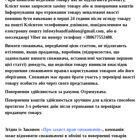
Клієнт може запросити заміну товару або ж повернення коштів
Інформування про отримання товару неналежної якості
повинно бути виконано в перші 24 години після огляду товару
на пошті Клієнтом телефонним дзвінком, повідомленням на
електронну пошту
infostyleandfashion@gmail.com
, або в
мессенджері Viber по номеру телефону +380677552488.
Вимоги споживача, передбачені цією статтею, не підлягають
втіленню, якщо продавець, виробник (підприємство, що
задовольняє вимоги споживача, встановлені частиною першою
цієї статті) доведуть, що недоліки товару виникли внаслідок
порушення споживачем правил користування товаром або його
зберігання. Споживач має право брати участь у перевірці якості
товару особисто або через свого представника.
Повернення здійснюється за рахунок Отримувача.
Повернення коштів здійснюється зручним для клієнта способом
протягом 3-х робочих днів після отримання та перевірки
продавцем товару.
Згідно із Законом
«Про захист прав споживачів»
, компанія
може відмовити споживачеві в обміні та поверненні товарів