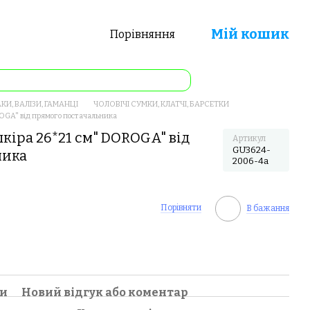
Мій кошик
Порівняння
КИ, ВАЛІЗИ, ГАМАНЦІ
ЧОЛОВІЧІ СУМКИ, КЛАТЧІ, БАРСЕТКИ
ROGA" від прямого постачальника
кіра 26*21 см" DOROGA" від
Артикул
GU3624-
ника
2006-4a
Порівняти
В бажання
ки
Новий відгук або коментар