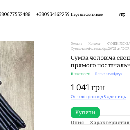
380677552488
+380934162259
Укр
Передзвонити вам?
Головна
Каталог
СУМКИ, РЮКЗА
Сумка чоловіча екошкіра 26*21 см" DO
Сумка чоловіча екош
прямого постачаль
В наявності
Написати відгук
1 041 грн
Оптові ціни від 5 одиниць
Купити
Опис
Характеристи