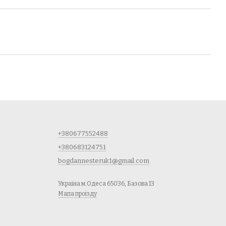
+380677552488
+380683124751
bogdannesteruk1@gmail.com
Україна м.Одеса 65036, Базова 13
Мапа проїзду