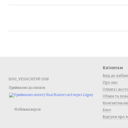
Клієнтам
Вхід до кабін
1000_VESHCHEY© 2018
Про нас
Приймаємо до оплати
Оплата і дост
Обмін та по
Контактна ін
Мобільна версія
Блог
Відгуки про 