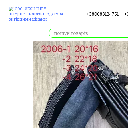
Перейти до основного контенту
+380683124751
+