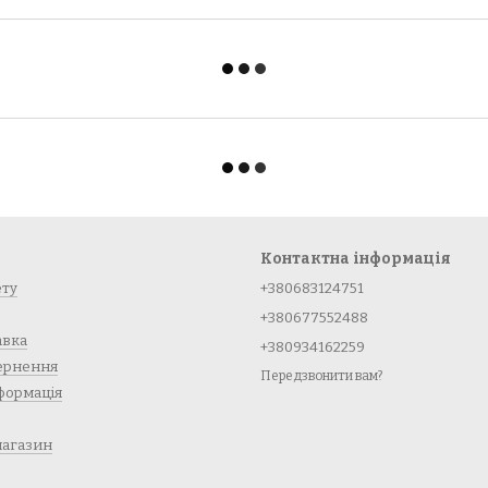
Контактна інформація
ету
+380683124751
+380677552488
авка
+380934162259
вернення
Передзвонити вам?
формація
магазин