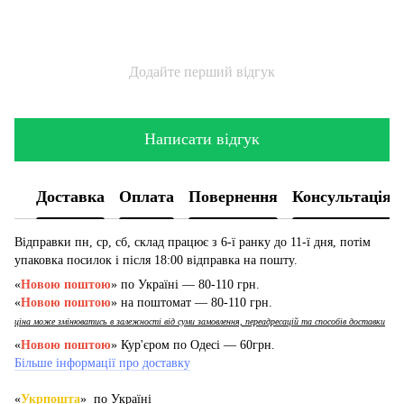
Додайте перший відгук
Написати відгук
Доставка
Оплата
Повернення
Консультація
Відправки пн, ср, сб, склад працює з 6-ї ранку до 11-ї дня, потім
упаковка посилок і після 18:00 відправка на пошту.
«
Новою поштою
» по Україні — 80-110 грн.
«
Новою поштою
» на поштомат — 80-110 грн.
ціна може змінюватись в залежності від суми замовлення, переадресацій та способів доставки
«
Новою поштою
» Кур'єром по Одесі — 60грн.
Більше інформації про доставку
«
Укрпошта
» по Україні