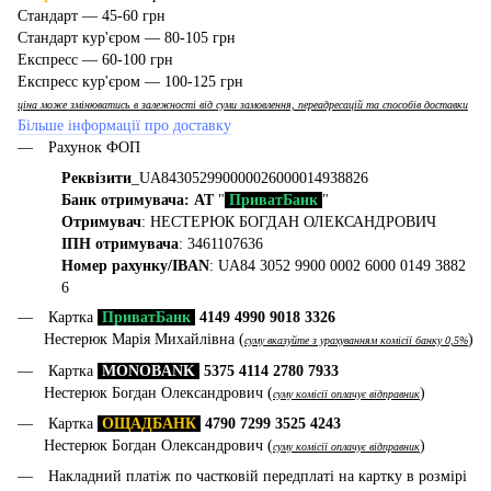
Стандарт — 45-60 грн
Стандарт кур'єром — 80-105 грн
Експресс — 60-100 грн
Експресс кур'єром — 100-125 грн
ціна може змінюватись в залежності від суми замовлення, переадресацій та способів доставки
Більше інформації про доставку
Рахунок ФОП
Реквізити
_UA843052990000026000014938826
Банк отримувача: АТ
"
ПриватБанк
"
Отримувач
: НЕСТЕРЮК БОГДАН ОЛЕКСАНДРОВИЧ
ІПН отримувача
: 3461107636
Номер рахунку/IBAN
: UA84 3052 9900 0002 6000 0149 3882
6
Картка
ПриватБанк
4149 4990 9018 3326
Нестерюк Марія Михайлівна (
)
суму вказуйте з урахуванням комісії банку 0,5%
Картка
MONOBANK
5375 4114 2780 7933
Нестерюк Богдан Олександрович (
)
суму комісії оплачує відправник
Картка
ОЩАДБАНК
4790 7299 3525 4243
Нестерюк Богдан Олександрович (
)
суму комісії оплачує відправник
Накладний платіж по частковій передплаті на картку в розмірі