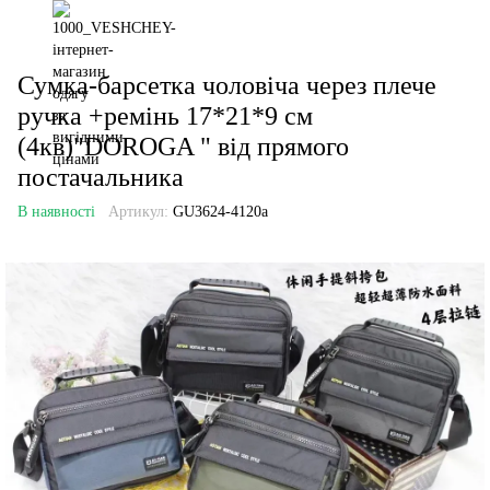
Сумка-барсетка чоловіча через плече
ручка +ремінь 17*21*9 см
(4кв)"DOROGA " від прямого
постачальника
В наявності
Артикул:
GU3624-4120a