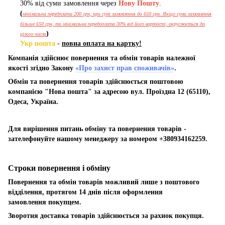
30% від суми замовлення через
Нову Пошту
.
(
мінімальна передплата 200 грн, при сумі замовлення до 650 грн. Якщо сума замовлення
більше 650 грн, то мінімальна передоплата 30% від його вартості, округлюється до
)
цілого числа
Укр пошта
-
повна оплата на картку!
Компанія здійснює повернення та обмін товарів належної
якості згідно Закону
«Про захист прав споживачів»
.
Обмін та повернення товарів здійснюється поштовою
компанією "Нова пошта" за адресою вул. Проїздна 12 (65110),
Одеса, Україна.
Для вирішення питань обміну та повернення товарів -
зателефонуйте нашому менеджеру за номером +380934162259.
Строки повернення і обміну
Повернення та обмін товарів можливий лише з поштового
відділення, протягом 14 днів після оформлення
замовлення покупцем.
Зворотня доставка товарів здійснюється за рахнок покупця.