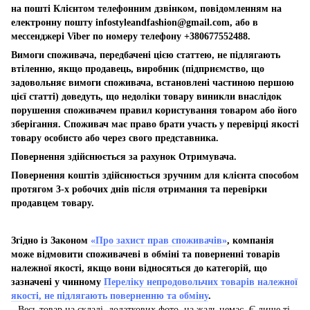
на пошті Клієнтом телефонним дзвінком, повідомленням на
електронну пошту
infostyleandfashion@gmail.com
, або в
мессенджері Viber по номеру телефону +380677552488.
Вимоги споживача, передбачені цією статтею, не підлягають
втіленню, якщо продавець, виробник (підприємство, що
задовольняє вимоги споживача, встановлені частиною першою
цієї статті) доведуть, що недоліки товару виникли внаслідок
порушення споживачем правил користування товаром або його
зберігання. Споживач має право брати участь у перевірці якості
товару особисто або через свого представника.
Повернення здійснюється за рахунок Отримувача.
Повернення коштів здійснюється зручним для клієнта способом
протягом 3-х робочих днів після отримання та перевірки
продавцем товару.
Згідно із Законом
«Про захист прав споживачів»
, компанія
може відмовити споживачеві в обміні та поверненні товарів
належної якості, якщо вони відносяться до категорій, що
зазначені у чинному
Переліку непродовольчих товарів належної
якості, не підлягають поверненню та обміну
.
Весь товар на складі, додаткових фото, на жаль немає. Є лише ті,