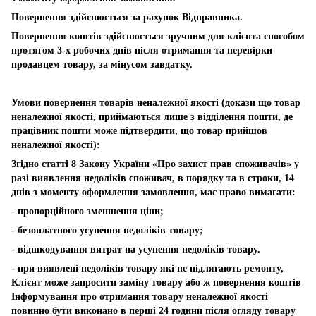
Повернення здійснюється за рахунок Відправника.
Повернення коштів здійснюється зручним для клієнта способом
протягом 3-х робочих днів після отримання та перевірки
продавцем товару, за мінусом завдатку.
Умови повернення товарів неналежної якості (докази що товар
неналежної якості, приймаються лише з відділення пошти, де
працівник пошти може підтвердити, що товар прийшов
неналежної якості):
Згідно статті 8 Закону України «Про захист прав споживачів» у
разі виявлення недоліків споживач, в порядку та в строки, 14
днів з моменту оформлення замовлення, має право вимагати:
- пропорційного зменшення ціни;
- безоплатного усунення недоліків товару;
- відшкодування витрат на усунення недоліків товару.
- при виявлені недоліків товару які не підлягають ремонту,
Клієнт може запросити заміну товару або ж повернення коштів
Інформування про отримання товару неналежної якості
повинно бути виконано в перші 24 години після огляду товару