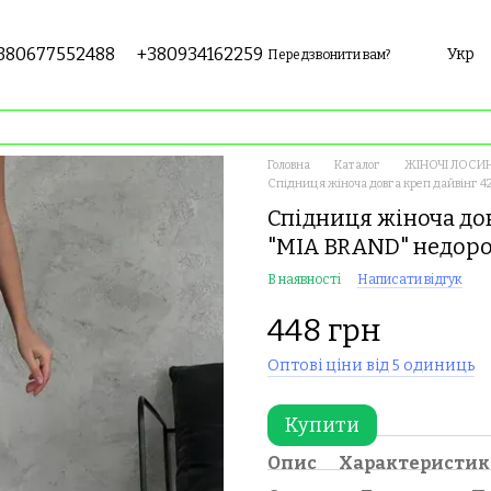
380677552488
+380934162259
Укр
Передзвонити вам?
Головна
Каталог
ЖІНОЧІ ЛОСИН
Спідниця жіноча довга креп дайвінг 4
Спідниця жіноча дов
"MIA BRAND" недоро
В наявності
Написати відгук
448 грн
Оптові ціни від 5 одиниць
Купити
Опис
Характеристи