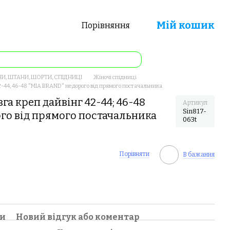
Мій кошик
Порівняння
И, ШТАНИ, ШОРТИ, СПІДНИЦІ
Жіночі спідниці
2-44; 46-48 "MIA BRAND" недорого від прямого постачальника
га креп дайвінг 42-44; 46-48
Артикул
Sin817-
го від прямого постачальника
063t
Порівняти
В бажання
ки
Новий відгук або коментар