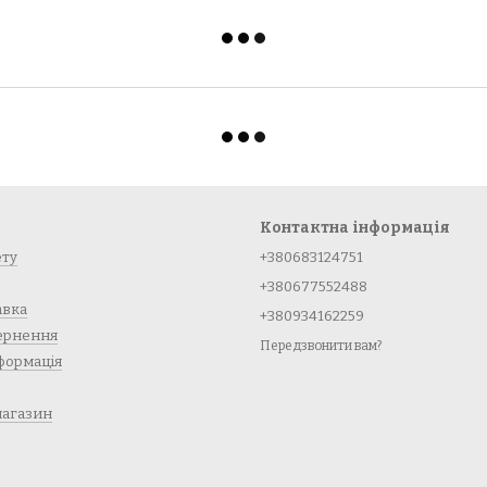
Контактна інформація
ету
+380683124751
+380677552488
авка
+380934162259
вернення
Передзвонити вам?
формація
магазин