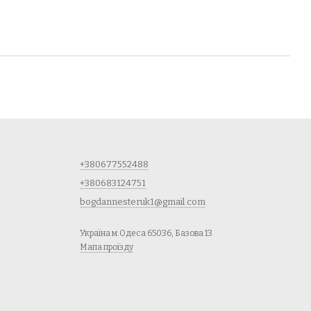
+380677552488
+380683124751
bogdannesteruk1@gmail.com
Україна м.Одеса 65036, Базова 13
Мапа проїзду