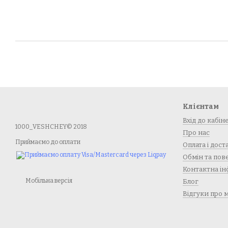
Клієнтам
Вхід до кабін
1000_VESHCHEY© 2018
Про нас
Приймаємо до оплати
Оплата і дост
Обмін та по
Контактна ін
Мобільна версія
Блог
Відгуки про 