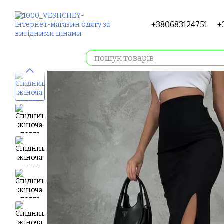
Перейти до основного контенту
+380683124751
+