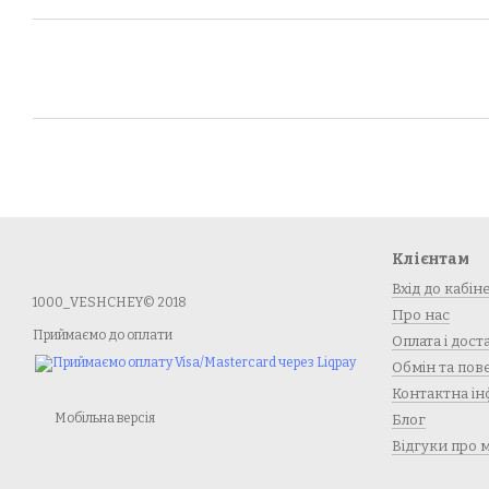
Клієнтам
Вхід до кабін
1000_VESHCHEY© 2018
Про нас
Приймаємо до оплати
Оплата і дост
Обмін та по
Контактна ін
Мобільна версія
Блог
Відгуки про 