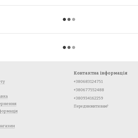
Контактна інформація
ету
+380683124751
+380677552488
авка
+380934162259
вернення
Передзвонити вам?
формація
магазин