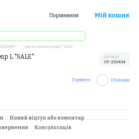
Мій кошик
Порівняння
ИЖКАМИ!!!
Сорочка жіноча розмір L "SALE"
ір L "SALE"
Артикул
OF-220404
Порівняти
В бажання
ки
Новий відгук або коментар
овернення
Консультація