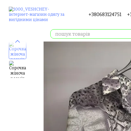
Перейти до основного контенту
+380683124751
+