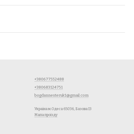
+380677552488
+380683124751
bogdannesteruk1@gmail.com
Україна м.Одеса 65036, Базова 13
Мапа проїзду