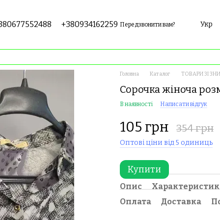
380677552488
+380934162259
Укр
Передзвонити вам?
Головна
Каталог
ТОВАРИ ЗІ ЗН
Сорочка жіноча розм
В наявності
Написати відгук
105 грн
354 грн
Оптові ціни від 5 одиниць
Купити
Опис
Характеристи
Оплата
Доставка
П