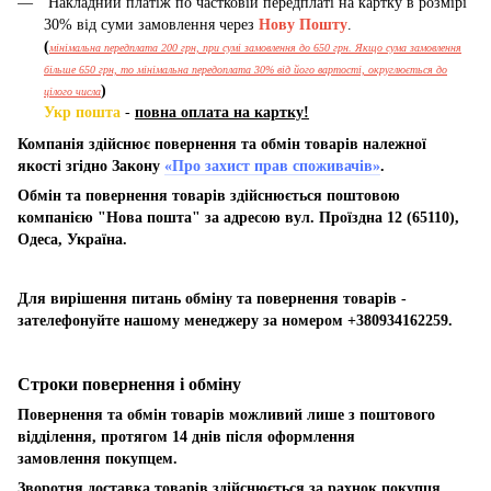
Накладний платіж по частковій передплаті на картку в розмірі
30% від суми замовлення через
Нову Пошту
.
(
мінімальна передплата 200 грн, при сумі замовлення до 650 грн. Якщо сума замовлення
більше 650 грн, то мінімальна передоплата 30% від його вартості, округлюється до
)
цілого числа
Укр пошта
-
повна оплата на картку!
Компанія здійснює повернення та обмін товарів належної
якості згідно Закону
«Про захист прав споживачів»
.
Обмін та повернення товарів здійснюється поштовою
компанією "Нова пошта" за адресою вул. Проїздна 12 (65110),
Одеса, Україна.
Для вирішення питань обміну та повернення товарів -
зателефонуйте нашому менеджеру за номером +380934162259.
Строки повернення і обміну
Повернення та обмін товарів можливий лише з поштового
відділення, протягом 14 днів після оформлення
замовлення покупцем.
Зворотня доставка товарів здійснюється за рахнок покупця.