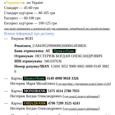
«
Укрпошта
» по Україні
Стандарт — 45-60 грн
Стандарт кур'єром — 80-105 грн
Експресс — 60-100 грн
Експресс кур'єром — 100-125 грн
ціна може змінюватись в залежності від суми замовлення, переадресацій та способів доставки
Більше інформації про доставку
Рахунок ФОП
Реквізити
_UA843052990000026000014938826
Банк отримувача: АТ
"
ПриватБанк
"
Отримувач
: НЕСТЕРЮК БОГДАН ОЛЕКСАНДРОВИЧ
ІПН отримувача
: 3461107636
Номер рахунку/IBAN
: UA84 3052 9900 0002 6000 0149 3882
6
Картка
ПриватБанк
4149 4990 9018 3326
Нестерюк Марія Михайлівна (
)
суму вказуйте з урахуванням комісії банку 0,5%
Картка
MONOBANK
5375 4114 2780 7933
Нестерюк Богдан Олександрович (
)
суму комісії оплачує відправник
Картка
ОЩАДБАНК
4790 7299 3525 4243
Нестерюк Богдан Олександрович (
)
суму комісії оплачує відправник