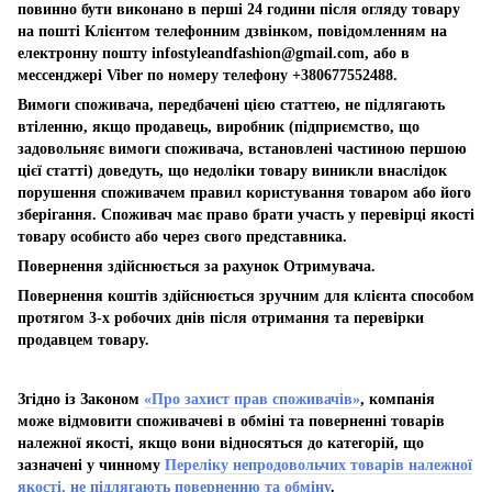
повинно бути виконано в перші 24 години після огляду товару
на пошті Клієнтом телефонним дзвінком, повідомленням на
електронну пошту
infostyleandfashion@gmail.com
, або в
мессенджері Viber по номеру телефону +380677552488.
Вимоги споживача, передбачені цією статтею, не підлягають
втіленню, якщо продавець, виробник (підприємство, що
задовольняє вимоги споживача, встановлені частиною першою
цієї статті) доведуть, що недоліки товару виникли внаслідок
порушення споживачем правил користування товаром або його
зберігання. Споживач має право брати участь у перевірці якості
товару особисто або через свого представника.
Повернення здійснюється за рахунок Отримувача.
Повернення коштів здійснюється зручним для клієнта способом
протягом 3-х робочих днів після отримання та перевірки
продавцем товару.
Згідно із Законом
«Про захист прав споживачів»
, компанія
може відмовити споживачеві в обміні та поверненні товарів
належної якості, якщо вони відносяться до категорій, що
зазначені у чинному
Переліку непродовольчих товарів належної
якості, не підлягають поверненню та обміну
.