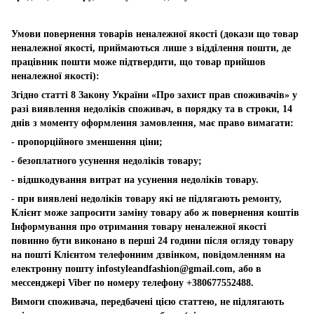
Умови повернення товарів неналежної якості (докази що товар
неналежної якості, приймаються лише з відділення пошти, де
працівник пошти може підтвердити, що товар прийшов
неналежної якості):
Згідно статті 8 Закону України «Про захист прав споживачів» у
разі виявлення недоліків споживач, в порядку та в строки, 14
днів з моменту оформлення замовлення, має право вимагати:
- пропорційного зменшення ціни;
- безоплатного усунення недоліків товару;
- відшкодування витрат на усунення недоліків товару.
- при виявлені недоліків товару які не підлягають ремонту,
Клієнт може запросити заміну товару або ж повернення коштів
Інформування про отримання товару неналежної якості
повинно бути виконано в перші 24 години після огляду товару
на пошті Клієнтом телефонним дзвінком, повідомленням на
електронну пошту
infostyleandfashion@gmail.com
, або в
мессенджері Viber по номеру телефону +380677552488.
Вимоги споживача, передбачені цією статтею, не підлягають