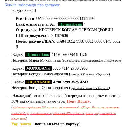
Більше інформації про доставку
Рахунок ФОП
Реквізити
_UA843052990000026000014938826
Банк отримувача: АТ
"
ПриватБанк
"
Отримувач
: НЕСТЕРЮК БОГДАН ОЛЕКСАНДРОВИЧ
ІПН отримувача
: 3461107636
Номер рахунку/IBAN
: UA84 3052 9900 0002 6000 0149 3882
6
Картка
ПриватБанк
4149 4990 9018 3326
Нестерюк Марія Михайлівна (
)
суму вказуйте з урахуванням комісії банку 0,5%
Картка
MONOBANK
5375 4114 2780 7933
Нестерюк Богдан Олександрович (
)
суму комісії оплачує відправник
Картка
ОЩАДБАНК
4790 7299 3525 4243
Нестерюк Богдан Олександрович (
)
суму комісії оплачує відправник
Накладний платіж по частковій передплаті на картку в розмірі
30% від суми замовлення через
Нову Пошту
.
(
мінімальна передплата 200 грн, при сумі замовлення до 650 грн. Якщо сума замовлення
більше 650 грн, то мінімальна передоплата 30% від його вартості, округлюється до
)
цілого числа
Укр пошта
-
повна оплата на картку!