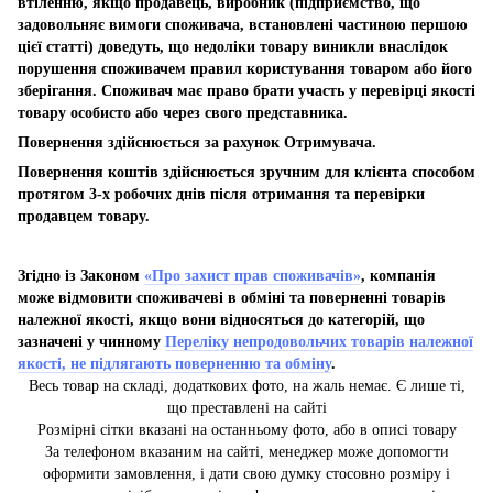
втіленню, якщо продавець, виробник (підприємство, що
задовольняє вимоги споживача, встановлені частиною першою
цієї статті) доведуть, що недоліки товару виникли внаслідок
порушення споживачем правил користування товаром або його
зберігання. Споживач має право брати участь у перевірці якості
товару особисто або через свого представника.
Повернення здійснюється за рахунок Отримувача.
Повернення коштів здійснюється зручним для клієнта способом
протягом 3-х робочих днів після отримання та перевірки
продавцем товару.
Згідно із Законом
«Про захист прав споживачів»
, компанія
може відмовити споживачеві в обміні та поверненні товарів
належної якості, якщо вони відносяться до категорій, що
зазначені у чинному
Переліку непродовольчих товарів належної
якості, не підлягають поверненню та обміну
.
Весь товар на складі, додаткових фото, на жаль немає. Є лише ті,
що преставлені на сайті
Розмірні сітки вказані на останньому фото, або в описі товару
За телефоном вказаним на сайті, менеджер може допомогти
оформити замовлення, і дати свою думку стосовно розміру і