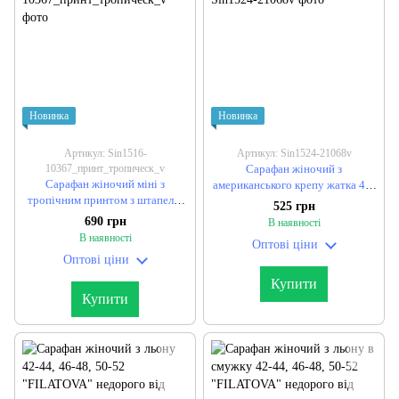
Новинка
Новинка
Артикул: Sin1516-
Артикул: Sin1524-21068v
10367_принт_тропическ_v
Сарафан жіночий з
Сарафан жіночий міні з
американського крепу жатка 42-
тропічним принтом з штапелю
44, 46-48 (3кол) "MODNIKA"
525 грн
46-48, 50-52 "TONI" недорого
недорого від прямого
690 грн
В наявності
від прямого постачальника
постачальника
В наявності
Оптові ціни
Оптові ціни
Купити
Купити