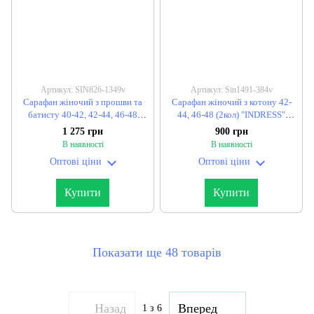
Артикул: SIN826-1349v
Артикул: Sin1491-384v
Сарафан жіночий з прошви та
Сарафан жіночий з котону 42-
батисту 40-42, 42-44, 46-48
44, 46-48 (2кол) "INDRESS"
"EMERALD" недорого від
недорого від прямого
1 275 грн
900 грн
прямого постачальника
постачальника
В наявності
В наявності
Оптові ціни
Оптові ціни
Купити
Купити
Показати ще 48 товарів
Назад
Вперед
1
з 6