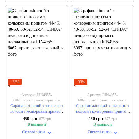
−33%
−33%
Артикул: RIN4955-
Артикул: RIN4955-
6067_принт_чветы_черный_v
6067_принт_чветы_шоколад_v
Сарафан жіночий з штапелю з
Сарафан жіночий з штапелю з
поясом з кольоровим принтом
поясом з кольоровим принтом
44-46, 48-50, 50-52, 52-54
44-46, 48-50, 50-52, 52-54
450 грн
450 грн
675 грн
675 грн
"LINDA" недорого від прямого
"LINDA" недорого від прямого
В наявності
В наявності
постачальника
постачальника
Оптові ціни
Оптові ціни