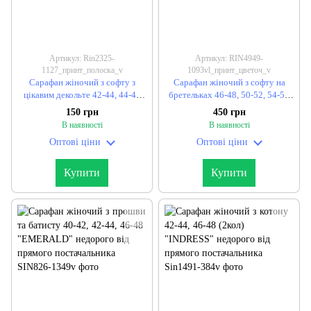
Артикул: Rin2325-
Артикул: RIN4949-
1127_принт_полоска_v
1093vl_принт_цветоч_v
Сарафан жіночий з софту з
Сарафан жіночий з софту на
цікавим декольте 42-44, 44-46
бретельках 46-48, 50-52, 54-56
(2кол) "MARTINAS" недорого
(3кол) "VLADA" недорого від
150 грн
450 грн
від прямого постачальника
прямого постачальника
В наявності
В наявності
Оптові ціни
Оптові ціни
Купити
Купити