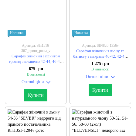
Новинка
Новинка
Артикул: Sin1516-
Артикул: SIN826-1356v
367_принт_розы_v
Сарафан жіночий з льону та
Сарафан жіночий з принтом
батисту з макраме 40-42, 42-44,
троянд з штапелю 42-44, 46-48,
46-48, 50-52 "EMERALD"
1 275 грн
50-52 (2кол) "TONI" недорого
недорого від прямого
675 грн
В наявності
від прямого постачальника
постачальника
В наявності
Оптові ціни
Оптові ціни
Купити
Купити