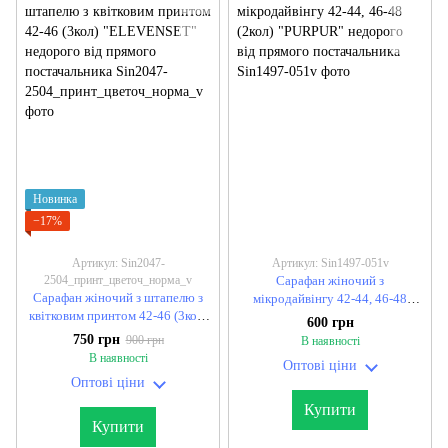
Новинка
−17%
Артикул: Sin2047-
Артикул: Sin1497-051v
2504_принт_цветоч_норма_v
Сарафан жіночий з
Сарафан жіночий з штапелю з
мікродайвінгу 42-44, 46-48
квітковим принтом 42-46 (3кол)
(2кол) "PURPUR" недорого від
600 грн
"ELEVENSET" недорого від
прямого постачальника
750 грн
900 грн
В наявності
прямого постачальника
В наявності
Оптові ціни
Оптові ціни
Купити
Купити