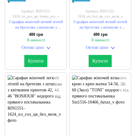
Артикул: RIN1551-
Артикул: RIN1551-
1624_пл_роз_цв_темно_роз_v
1624_пл_бел_цв_гол_мелк_v
Сарафан жіночий легкий літній
Сарафан жіночий легкий літній
на бретелях з штапелю з
на бретелях з штапелю з
квітковим принтом 42, 44, 46
квітковим принтом 42, 44, 46
480 грн
480 грн
"BONJOUR" недорого від
"BONJOUR" недорого від
В наявності
В наявності
прямого постачальника
прямого постачальника
Оптові ціни
Оптові ціни
Купити
Купити