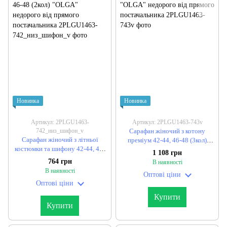
Новинка
Новинка
Артикул: 2PLGU1463-
Артикул: 2PLGU1463-743v
742_низ_шифон_v
Сарафан жіночий з котону
Сарафан жіночий з літньої
преміум 42-44, 46-48 (3кол)
костюмки та шифону 42-44, 46-
"OLGA" недорого від прямого
1 108 грн
48 (2кол) "OLGA" недорого від
постачальника
764 грн
В наявності
прямого постачальника
В наявності
Оптові ціни
Оптові ціни
Купити
Купити