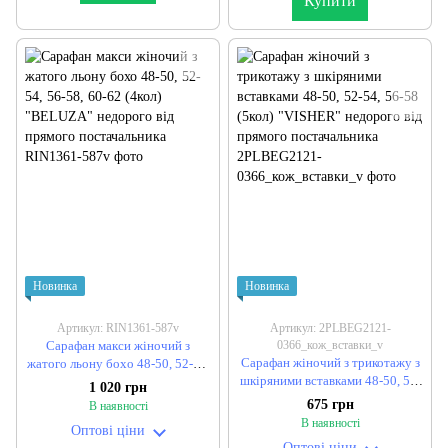
Купити
Новинка
Новинка
Артикул: RIN1361-587v
Артикул: 2PLBEG2121-
Сарафан макси жіночий з
0366_кож_вставки_v
Сарафан жіночий з трикотажу з
жатого льону бохо 48-50, 52-54,
шкіряними вставками 48-50, 52-
56-58, 60-62 (4кол) "BELUZA"
1 020 грн
54, 56-58 (5кол) "VISHER"
недорого від прямого
675 грн
В наявності
недорого від прямого
постачальника
В наявності
Оптові ціни
постачальника
Оптові ціни