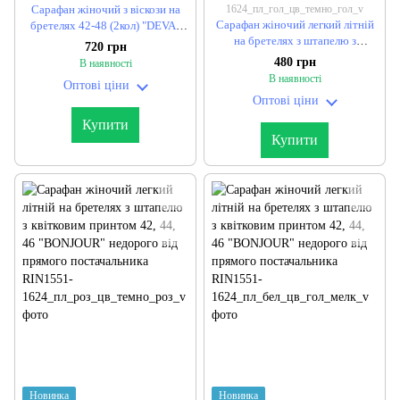
Сарафан жіночий з віскози на
1624_пл_гол_цв_темно_гол_v
Сарафан жіночий легкий літній
бретелях 42-48 (2кол) "DEVA"
на бретелях з штапелю з
недорого від прямого
720 грн
квітковим принтом 42, 44, 46
постачальника
480 грн
В наявності
"BONJOUR" недорого від
В наявності
Оптові ціни
прямого постачальника
Оптові ціни
Купити
Купити
Новинка
Новинка