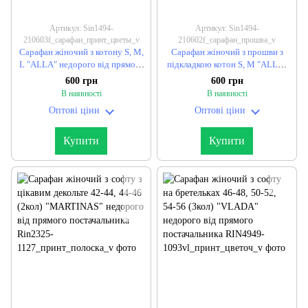
Артикул: Sin1494-
Артикул: Sin1494-
210603f_сарафан_принт_цветы_v
210602f_сарафан_прошва_v
Сарафан жіночий з котону S, M,
Сарафан жіночий з прошви з
L "ALLA" недорого від прямого
підкладкою котон S, M "ALLA"
постачальника
недорого від прямого
600 грн
600 грн
постачальника
В наявності
В наявності
Оптові ціни
Оптові ціни
Купити
Купити