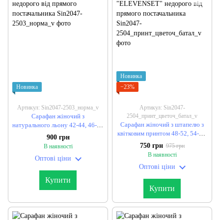
Новинка
Новинка
−23%
Артикул: Sin2047-2503_норма_v
Артикул: Sin2047-
Сарафан жіночий з
2504_принт_цветоч_батал_v
Сарафан жіночий з штапелю з
натурального льону 42-44, 46-48
квітковим принтом 48-52, 54-56,
(2кол) "ELEVENSET" недорого
900 грн
58-60 (3кол) "ELEVENSET"
від прямого постачальника
750 грн
975 грн
В наявності
недорого від прямого
В наявності
Оптові ціни
постачальника
Оптові ціни
Купити
Купити