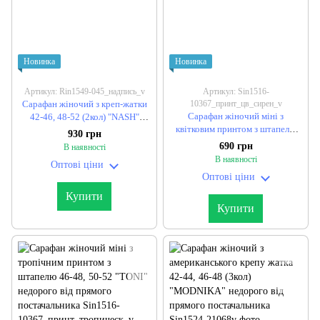
Новинка
Новинка
Артикул: Rin1549-045_надпись_v
Артикул: Sin1516-
Сарафан жіночий з креп-жатки
10367_принт_цв_сирен_v
Сарафан жіночий міні з
42-46, 48-52 (2кол) "NASH"
квітковим принтом з штапелю
недорого від прямого
930 грн
46-48, 50-52 "TONI" недорого
постачальника
690 грн
В наявності
від прямого постачальника
В наявності
Оптові ціни
Оптові ціни
Купити
Купити