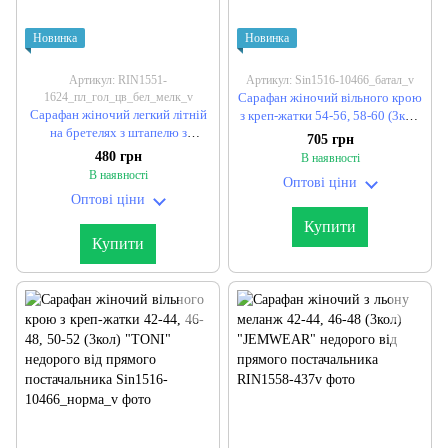
Новинка
Новинка
Артикул: RIN1551-
Артикул: Sin1516-10466_батал_v
1624_пл_гол_цв_бел_мелк_v
Сарафан жіночий вільного крою
Сарафан жіночий легкий літній
з креп-жатки 54-56, 58-60 (3кол)
на бретелях з штапелю з
"TONI" недорого від прямого
705 грн
квітковим принтом 42, 44, 46
постачальника
480 грн
В наявності
"BONJOUR" недорого від
В наявності
Оптові ціни
прямого постачальника
Оптові ціни
Купити
Купити