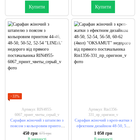
Купити
Купити
−33%
Артикул: RIN4955-
Артикул: Rin1356-
6067_принт_чветы_серый_v
331_пр_оригион_v
Сарафан жіночий з штапелю з
Сарафан жіночий з креп-жатки з
поясом з кольоровим принтом
ефектним дизайном 48-50, 52-
44-46, 48-50, 50-52, 52-54
54, 56-58, 60-62 (4кол)
450 грн
1 050 грн
675 грн
"LINDA" недорого від прямого
"OKSAMUT" недорого від
В наявності
В наявності