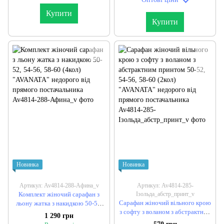
Купити
Купити
Новинка
Новинка
Артикул: Av4814-288-Афина_v
Артикул: Av4814-285-
Комплект жіночий сарафан з
Ізольда_абстр_принт_v
Сарафан жіночий вільного крою
льону жатка з накидкою 50-52,
з софту з воланом з абстрактним
54-56, 58-60 (4кол) "AVANATA"
1 290 грн
принтом 50-52, 54-56, 58-60
недорого від прямого