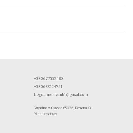
+380677552488
+380683124751
bogdannesteruk1@gmail.com
Україна м.Одеса 65036, Базова 13
Мапа проїзду