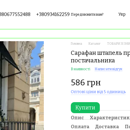
380677552488
+380934162259
Укр
Передзвонити вам?
Головна
Каталог
ТОВАРИ ЗІ ЗН
Сарафан штапель пр
постачальника
В наявності
Написати відгук
586 грн
Оптові ціни від 5 одиниць
Купити
Опис
Характеристи
Оплата
Доставка
П