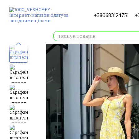
Перейти до основного контенту
+380683124751
+