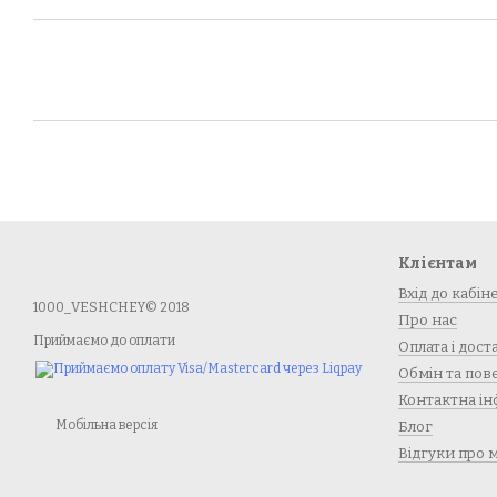
Клієнтам
Вхід до кабін
1000_VESHCHEY© 2018
Про нас
Приймаємо до оплати
Оплата і дост
Обмін та по
Контактна ін
Мобільна версія
Блог
Відгуки про 