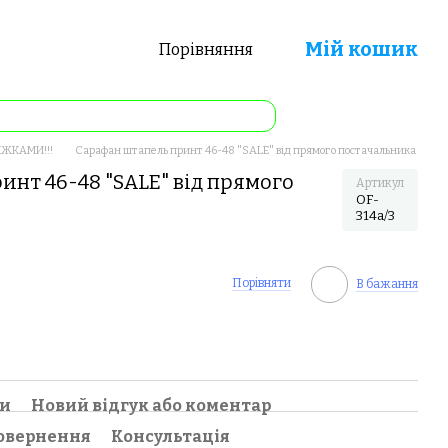
Мій кошик
Порівняння
ИЖКАМИ!!!
Сарафан штапель принт 46-48 "SALE" від прямого постачальника
инт 46-48 "SALE" від прямого
Артикул
OF-
314a/3
Порівняти
В бажання
ки
Новий відгук або коментар
овернення
Консультація