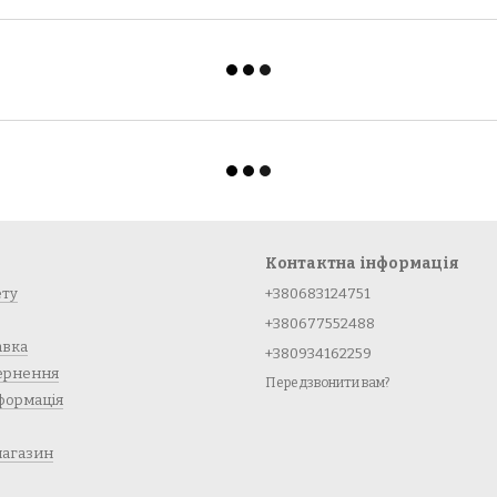
Контактна інформація
ету
+380683124751
+380677552488
авка
+380934162259
вернення
Передзвонити вам?
формація
магазин