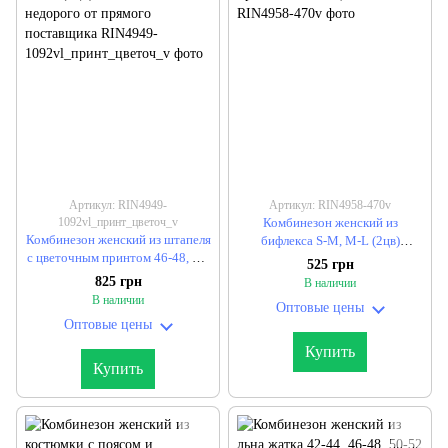
Артикул: RIN4949-
Артикул: RIN4958-470v
1092vl_принт_цветоч_v
Комбинезон женский из
Комбинезон женский из штапеля
бифлекса S-M, M-L (2цв)
с цветочным принтом 46-48, 50-
"ANNVER" недорого от прямого
525 грн
52, 54-56, 58-60 (2цв) "VLADA"
поставщика
825 грн
В наличии
недорого от прямого
В наличии
Оптовые цены
поставщика
Оптовые цены
Купить
Купить