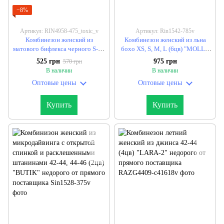
−8%
Артикул: RIN4958-475_toxic_v
Артикул: Rin1542-785v
Комбинезон женский из
Комбинезон женский из льна
матового бифлекса черного S-M,
бохо XS, S, M, L (6цв) "MOLLY
M-L "ANNVER" недорого от
FASHION" недорого от прямого
525 грн
975 грн
570 грн
прямого поставщика
поставщика
В наличии
В наличии
Оптовые цены
Оптовые цены
Купить
Купить