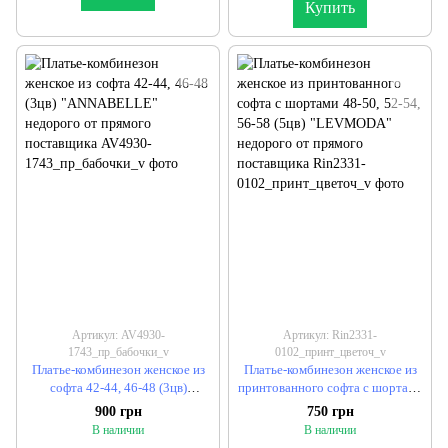
Купить
Артикул: AV4930-
Артикул: Rin2331-
1743_пр_бабочки_v
0102_принт_цветоч_v
Платье-комбинезон женское из
Платье-комбинезон женское из
софта 42-44, 46-48 (3цв)
принтованного софта с шортами
"ANNABELLE" недорого от
48-50, 52-54, 56-58 (5цв)
900 грн
750 грн
прямого поставщика
"LEVMODA" недорого от
В наличии
В наличии
прямого поставщика