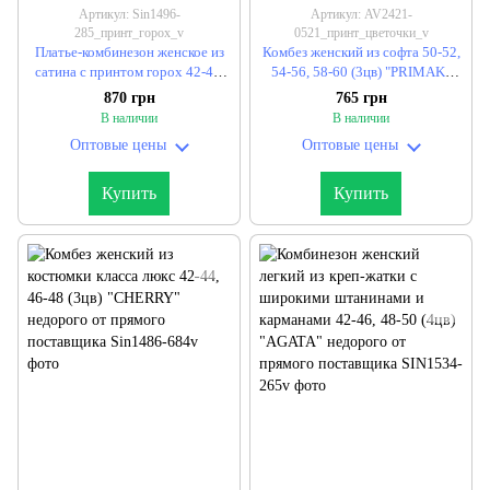
Артикул: Sin1496-
Артикул: AV2421-
285_принт_горох_v
0521_принт_цветочки_v
Платье-комбинезон женское из
Комбез женский из софта 50-52,
сатина с принтом горох 42-44,
54-56, 58-60 (3цв) "PRIMAK"
46-48 (2цв) "SAONA" недорого
недорого от прямого
870 грн
765 грн
от прямого поставщика
поставщика
В наличии
В наличии
Оптовые цены
Оптовые цены
Купить
Купить