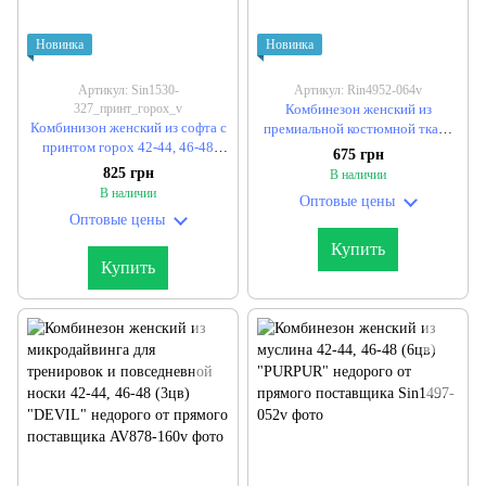
Новинка
Новинка
Артикул: Sin1530-
Артикул: Rin4952-064v
327_принт_горох_v
Комбинезон женский из
Комбинизон женский из софта с
премиальной костюмной ткани
принтом горох 42-44, 46-48
42-44, 46-48, 48-50 (2цв)
675 грн
(3цв) "ROZALINA" недорого от
"STORIES" недорого от прямого
825 грн
В наличии
прямого поставщика
поставщика
В наличии
Оптовые цены
Оптовые цены
Купить
Купить