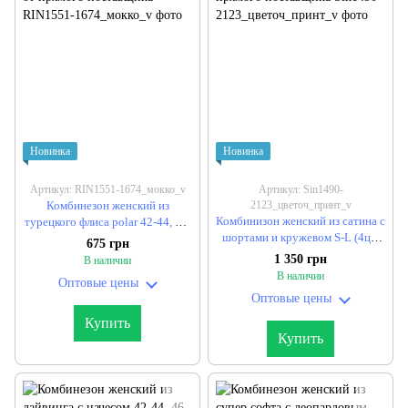
Новинка
Новинка
Артикул: RIN1551-1674_мокко_v
Артикул: Sin1490-
Комбинезон женский из
2123_цветоч_принт_v
Комбинизон женский из сатина с
турецкого флиса polar 42-44, 46-
шортами и кружевом S-L (4цв)
48 "BONJOUR" недорого от
675 грн
"CULT" недорого от прямого
прямого поставщика
1 350 грн
В наличии
поставщика
В наличии
Оптовые цены
Оптовые цены
Купить
Купить