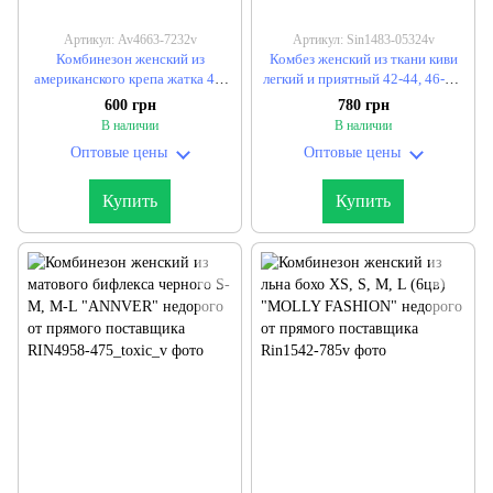
Артикул: Av4663-7232v
Артикул: Sin1483-05324v
Комбинезон женский из
Комбез женский из ткани киви
американского крепа жатка 42-
легкий и приятный 42-44, 46-48,
44, 46-48, 50-54 (6цв) "GRAND
50-52, 54-56 (3цв)
600 грн
780 грн
FASHION" недорого от прямого
"GARNARICH" недорого от
В наличии
В наличии
поставщика
прямого поставщика
Оптовые цены
Оптовые цены
Купить
Купить