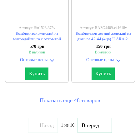
Артикул: Sin1528-375v
Артикул: RAZG4409-с41618v
Комбинизон женский из
Комбинезон летний женский из
микродайвинга с открытой
джинса 42-44 (4цв) "LARA-2"
спинкой и расклешенными
недорого от прямого
570 грн
150 грн
штанинами 42-44, 44-46 (2цв)
поставщика
В наличии
В наличии
"BUTIK" недорого от прямого
Оптовые цены
Оптовые цены
поставщика
Купить
Купить
Показать еще 48 товаров
Назад
Вперед
1
из 10