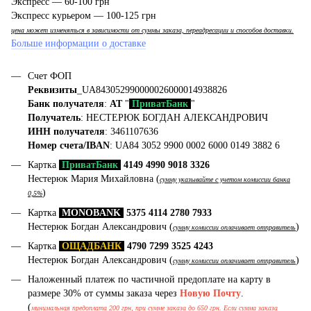
Экспресс — 60-100 грн
Экспресс курьером — 100-125 грн
цена может изменяться в зависимости от суммы заказа, переадресации и способов доставки.
Больше информации о доставке
Счет ФОП
Реквизиты
_UA843052990000026000014938826
Банк получателя
:
АТ
"
ПриватБанк
"
Получатель
: НЕСТЕРЮК БОГДАН АЛЕКСАНДРОВИЧ
ИНН получателя
: 3461107636
Номер счета/IBAN
: UA84 3052 9900 0002 6000 0149 3882 6
Картка
ПриватБанк
4149 4990 9018 3326
Нестерюк Мария Михайловна (
сумму указывайте с учетом комиссии банка
)
0,5%
Картка
MONOBANK
5375 4114 2780 7933
Нестерюк Богдан Александрович (
)
сумму комиссии оплачивает отправитель
Картка
ОЩАДБАНК
4790 7299 3525 4243
Нестерюк Богдан Александрович (
)
сумму комиссии оплачивает отправитель
Наложенный платеж по частичной предоплате на карту в
размере 30% от суммы заказа через
Новую Почту
.
(
минимальная предоплата 200 грн, при сумме заказа до 650 грн. Если сумма заказа