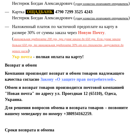
Нестерюк Богдан Александрович (
)
сумму комиссии оплачивает отправитель
Картка
ОЩАДБАНК
4790 7299 3525 4243
Нестерюк Богдан Александрович (
)
сумму комиссии оплачивает отправитель
Наложенный платеж по частичной предоплате на карту в
размере 30% от суммы заказа через
Новую Почту
.
(
минимальная предоплата 200 грн, при сумме заказа до 650 грн. Если сумма заказа
больше 650 грн, то минимальная предоплата 30% от его стоимости, округляется до
)
целого числа
Укр почта
- полная оплата на карту!
Возврат и обмен
Компания производит возврат и обмен товаров надлежащего
качества согласно
Закону «О защите прав потребителей»
.
Обмен и возврат товаров производится почтовой компанией
"Новая почта" по адресу ул. Проездная 12 (65110), Одеса,
Украина.
Для решения вопросов обмена и возврата товаров – позвоните
нашему менеджеру по номеру +380934162259.
Сроки возврата и обмена