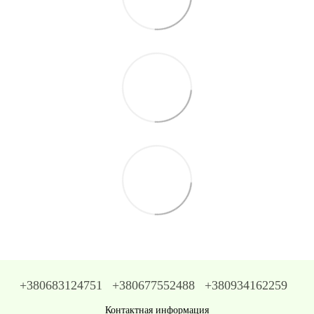
+380683124751
+380677552488
+380934162259
Контактная информация