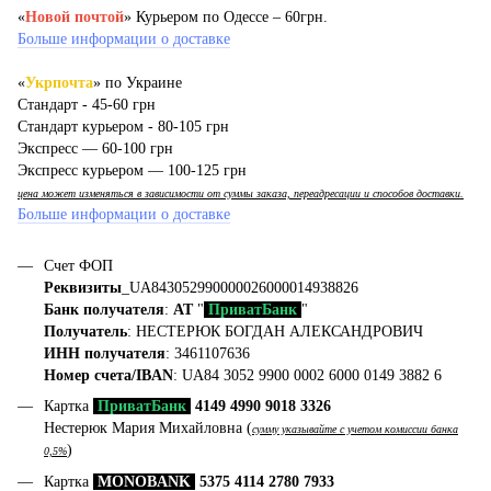
«
Новой почтой
» Курьером по Одессе – 60грн.
Больше информации о доставке
«
Укрпочта
» по Украине
Стандарт - 45-60 грн
Стандарт курьером - 80-105 грн
Экспресс — 60-100 грн
Экспресс курьером — 100-125 грн
цена может изменяться в зависимости от суммы заказа, переадресации и способов доставки.
Больше информации о доставке
Счет ФОП
Реквизиты
_UA843052990000026000014938826
Банк получателя
:
АТ
"
ПриватБанк
"
Получатель
: НЕСТЕРЮК БОГДАН АЛЕКСАНДРОВИЧ
ИНН получателя
: 3461107636
Номер счета/IBAN
: UA84 3052 9900 0002 6000 0149 3882 6
Картка
ПриватБанк
4149 4990 9018 3326
Нестерюк Мария Михайловна (
сумму указывайте с учетом комиссии банка
)
0,5%
Картка
MONOBANK
5375 4114 2780 7933