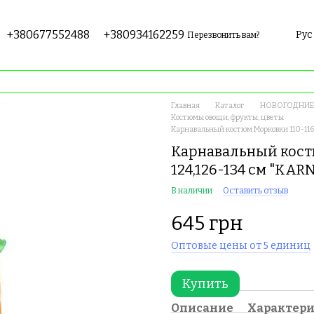
+380677552488
+380934162259
Рус
Перезвонить вам?
Главная
Каталог
НОВОГОДНИЕ 
Костюмы овощи, фрукты, цветы
Карнавальный костюм Морковки 110-116
Карнавальный костю
124,126-134 см "KA
В наличии
Оставить отзыв
645 грн
Оптовые цены от 5 единиц
Купить
Описание
Характер