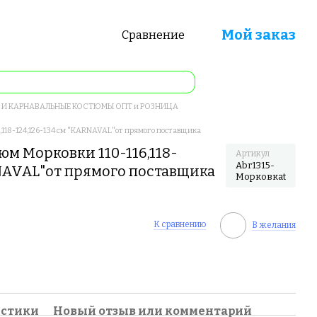
Мой заказ
Сравнение
И КАРНАВАЛЬНЫЕ КОСТЮМЫ ОПТ и РОЗНИЦА
,118-124,126-134 см "KARNAVAL"от прямого поставщика
м Морковки 110-116,118-
Артикул
Abr1315-
RNAVAL"от прямого поставщика
Морковкаt
К сравнению
В желания
истики
Новый отзыв или комментарий