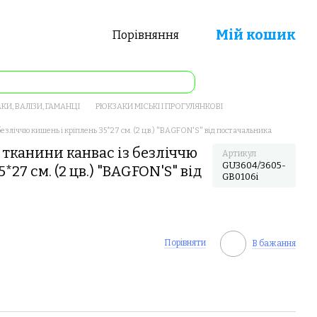
Мій кошик
Порівняння
КИ, ВАЛІЗИ, ГАМАНЦІ
РЮКЗАКИ МІСЬКІ І ПРОГУЛЯНКОВІ
безліччю кишень і кріплень 35*27 см. (2 цв.) "BAGFON'S" від постачальника
 тканини канвас із безліччю
Артикул
GU3604/3605-
*27 см. (2 цв.) "BAGFON'S" від
GB0106i
Порівняти
В бажання