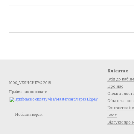
Клієнтам
Вхід до кабін
1000_VESHCHEY© 2018
Про нас
Приймаємо до оплати
Оплата і дост
Обмін та по
Контактна ін
Мобільна версія
Блог
Відгуки про 