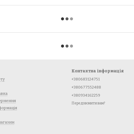
Контактна інформація
ету
+380683124751
+380677552488
авка
+380934162259
вернення
Передзвонити вам?
формація
магазин