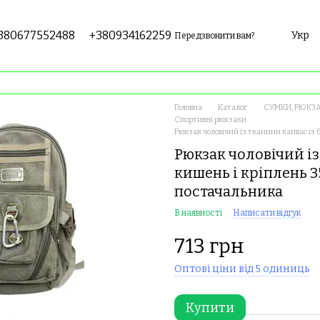
380677552488
+380934162259
Укр
Передзвонити вам?
Головна
Каталог
СУМКИ, РЮКЗА
Спортивні рюкзаки
Рюкзак чоловічий із тканини канвас із 
Рюкзак чоловічий із
кишень і кріплень 35
постачальника
В наявності
Написати відгук
713 грн
Оптові ціни від 5 одиниць
Купити