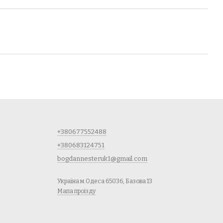
+380677552488
+380683124751
bogdannesteruk1@gmail.com
Україна м.Одеса 65036, Базова 13
Мапа проїзду