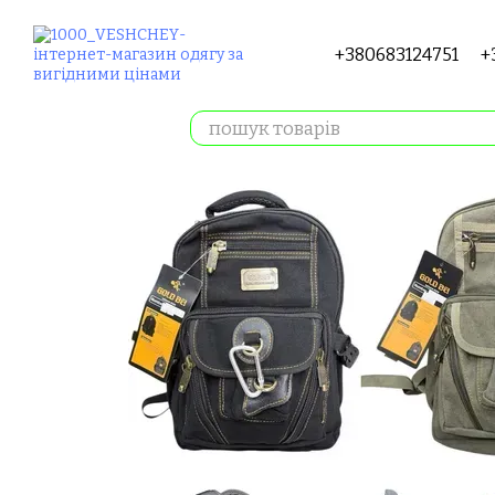
Перейти до основного контенту
+380683124751
+