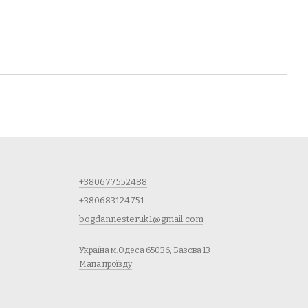
+380677552488
+380683124751
bogdannesteruk1@gmail.com
Україна м.Одеса 65036, Базова 13
Мапа проїзду