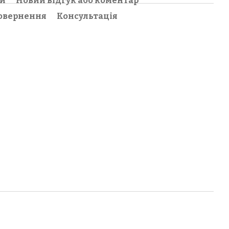
ки
Новий відгук або коментар
овернення
Консультація