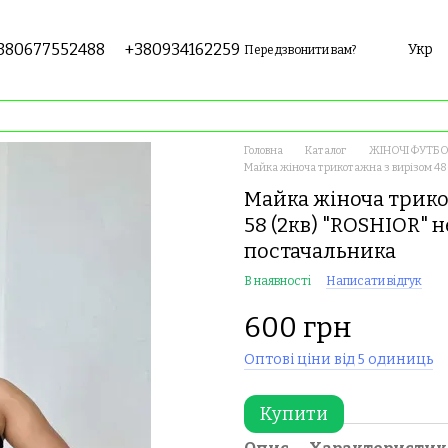
380677552488
+380934162259
Укр
Передзвонити вам?
Головна
Каталог
ЖІНОЧІ ФУТБО
Майка жіноча трикотажна з вирізом 48-
Майка жіноча трикот
58 (2кв) "ROSHIOR" 
постачальника
В наявності
Написати відгук
600 грн
Оптові ціни від 5 одиниць
Купити