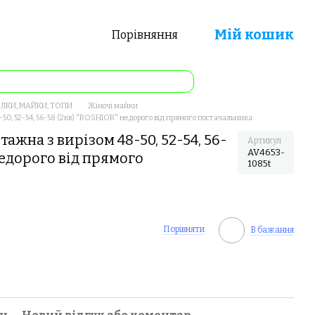
Мій кошик
Порівняння
ЛКИ, МАЙКИ, ТОПИ
Жіночі майки
50, 52-54, 56-58 (2кв) "ROSHIOR" недорого від прямого постачальника
ажна з вирізом 48-50, 52-54, 56-
Артикул
AV4653-
недорого від прямого
1085t
Порівняти
В бажання