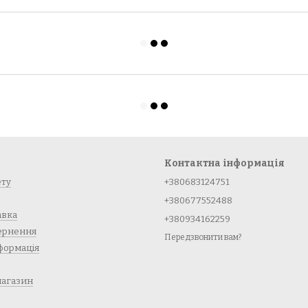
Контактна інформація
ету
+380683124751
+380677552488
авка
+380934162259
вернення
Передзвонити вам?
формація
магазин