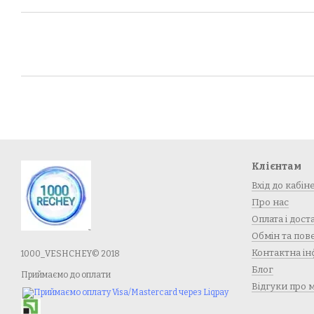
Клієнтам
Вхід до кабін
Про нас
Оплата і дост
Обмін та по
Контактна ін
1000_VESHCHEY© 2018
Блог
Приймаємо до оплати
Відгуки про 