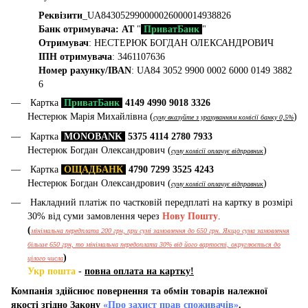
Реквізити
_UA843052990000026000014938826
Банк отримувача: АТ
"
ПриватБанк
"
Отримувач
: НЕСТЕРЮК БОГДАН ОЛЕКСАНДРОВИЧ
ІПН отримувача
: 3461107636
Номер рахунку/IBAN
: UA84 3052 9900 0002 6000 0149 3882
6
Картка
ПриватБанк
4149 4990 9018 3326
Нестерюк Марія Михайлівна (
)
суму вказуйте з урахуванням комісії банку 0,5%
Картка
MONOBANK
5375 4114 2780 7933
Нестерюк Богдан Олександрович (
)
суму комісії оплачує відправник
Картка
ОЩАДБАНК
4790 7299 3525 4243
Нестерюк Богдан Олександрович (
)
суму комісії оплачує відправник
Накладний платіж по частковій передплаті на картку в розмірі
30% від суми замовлення через
Нову Пошту
.
(
мінімальна передплата 200 грн, при сумі замовлення до 650 грн. Якщо сума замовлення
більше 650 грн, то мінімальна передоплата 30% від його вартості, округлюється до
)
цілого числа
Укр пошта
-
повна оплата на картку!
Компанія здійснює повернення та обмін товарів належної
якості згідно Закону
«Про захист прав споживачів»
.