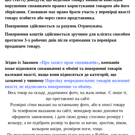
порушення споживачем правил користування товаром або його
зберігання. Споживач має право брати участь у перевірці якості
товару особисто або через свого представника.
Повернення здійснюється за рахунок Отримувача.
Повернення коштів здійснюється зручним для клієнта способом
протягом 3-х робочих днів після отримання та перевірки
продавцем товару.
Згідно із Законом
«Про захист прав споживачів»
, компанія
може відмовити споживачеві в обміні та поверненні товарів
належної якості, якщо вони відносяться до категорій, що
зазначені у чинному
Переліку непродовольчих товарів належної
якості, не підлягають поверненню та обміну
.
Весь товар на складі, додаткових фото, на жаль немає. Є лише ті,
що преставлені на сайті
Розмірні сітки вказані на останньому фото, або в описі товару
За телефоном вказаним на сайті, менеджер може допомогти
оформити замовлення, і дати свою думку стосовно розміру і
кольору, а не підібрати розмір та фасон за вагою, зростом, віком,
кольором шкіри, розміром ноги, тощо.
По можливості можемо скинути відео товару в Вайбер, для цього