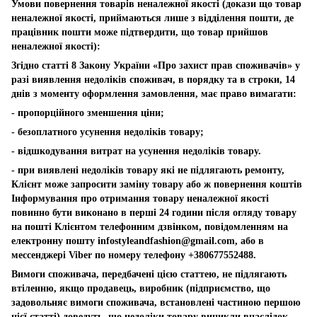
Умови повернення товарів неналежної якості (докази що товар
неналежної якості, приймаються лише з відділення пошти, де
працівник пошти може підтвердити, що товар прийшов
неналежної якості):
Згідно статті 8 Закону України «Про захист прав споживачів» у
разі виявлення недоліків споживач, в порядку та в строки, 14
днів з моменту оформлення замовлення, має право вимагати:
- пропорційного зменшення ціни;
- безоплатного усунення недоліків товару;
- відшкодування витрат на усунення недоліків товару.
- при виявлені недоліків товару які не підлягають ремонту,
Клієнт може запросити заміну товару або ж повернення коштів
Інформування про отримання товару неналежної якості
повинно бути виконано в перші 24 години після огляду товару
на пошті Клієнтом телефонним дзвінком, повідомленням на
електронну пошту
infostyleandfashion@gmail.com
, або в
мессенджері Viber по номеру телефону +380677552488.
Вимоги споживача, передбачені цією статтею, не підлягають
втіленню, якщо продавець, виробник (підприємство, що
задовольняє вимоги споживача, встановлені частиною першою
цієї статті) доведуть, що недоліки товару виникли внаслідок