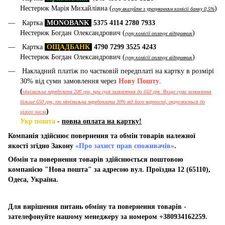
Нестерюк Марія Михайлівна (
)
суму вказуйте з урахуванням комісії банку 0,5%
Картка
MONOBANK
5375 4114 2780 7933
Нестерюк Богдан Олександрович (
)
суму комісії оплачує відправник
Картка
ОЩАДБАНК
4790 7299 3525 4243
Нестерюк Богдан Олександрович (
)
суму комісії оплачує відправник
Накладний платіж по частковій передплаті на картку в розмірі
30% від суми замовлення через
Нову Пошту
.
(
мінімальна передплата 200 грн, при сумі замовлення до 650 грн. Якщо сума замовлення
більше 650 грн, то мінімальна передоплата 30% від його вартості, округлюється до
)
цілого числа
Укр пошта
-
повна оплата на картку!
Компанія здійснює повернення та обмін товарів належної
якості згідно Закону
«Про захист прав споживачів»
.
Обмін та повернення товарів здійснюється поштовою
компанією "Нова пошта" за адресою вул. Проїздна 12 (65110),
Одеса, Україна.
Для вирішення питань обміну та повернення товарів -
зателефонуйте нашому менеджеру за номером +380934162259.