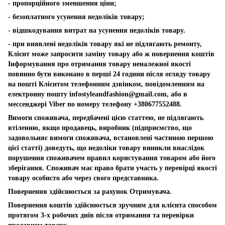
- пропорційного зменшення ціни;
- безоплатного усунення недоліків товару;
- відшкодування витрат на усунення недоліків товару.
- при виявлені недоліків товару які не підлягають ремонту,
Клієнт може запросити заміну товару або ж повернення коштів
Інформування про отримання товару неналежної якості
повинно бути виконано в перші 24 години після огляду товару
на пошті Клієнтом телефонним дзвінком, повідомленням на
електронну пошту
infostyleandfashion@gmail.com
, або в
мессенджері Viber по номеру телефону +380677552488.
Вимоги споживача, передбачені цією статтею, не підлягають
втіленню, якщо продавець, виробник (підприємство, що
задовольняє вимоги споживача, встановлені частиною першою
цієї статті) доведуть, що недоліки товару виникли внаслідок
порушення споживачем правил користування товаром або його
зберігання. Споживач має право брати участь у перевірці якості
товару особисто або через свого представника.
Повернення здійснюється за рахунок Отримувача.
Повернення коштів здійснюється зручним для клієнта способом
протягом 3-х робочих днів після отримання та перевірки