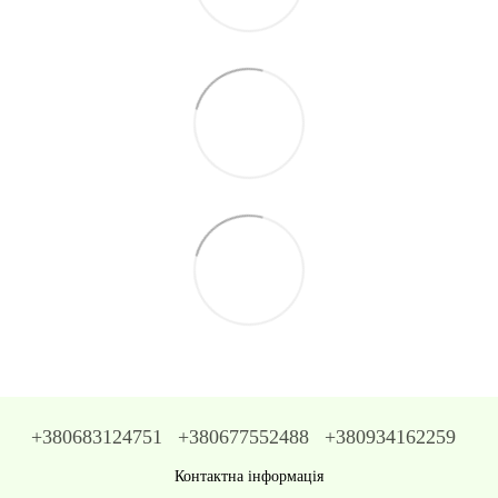
+380683124751
+380677552488
+380934162259
Контактна інформація