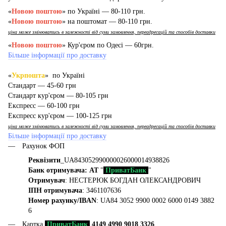
«
Новою поштою
» по Україні — 80-110 грн.
«
Новою поштою
» на поштомат — 80-110 грн.
ціна може змінюватись в залежності від суми замовлення, переадресацій та способів доставки
«
Новою поштою
» Кур'єром по Одесі — 60грн.
Більше інформації про доставку
«
Укрпошта
» по Україні
Стандарт — 45-60 грн
Стандарт кур'єром — 80-105 грн
Експресс — 60-100 грн
Експресс кур'єром — 100-125 грн
ціна може змінюватись в залежності від суми замовлення, переадресацій та способів доставки
Більше інформації про доставку
Рахунок ФОП
Реквізити
_UA843052990000026000014938826
Банк отримувача: АТ
"
ПриватБанк
"
Отримувач
: НЕСТЕРЮК БОГДАН ОЛЕКСАНДРОВИЧ
ІПН отримувача
: 3461107636
Номер рахунку/IBAN
: UA84 3052 9900 0002 6000 0149 3882
6
Картка
ПриватБанк
4149 4990 9018 3326