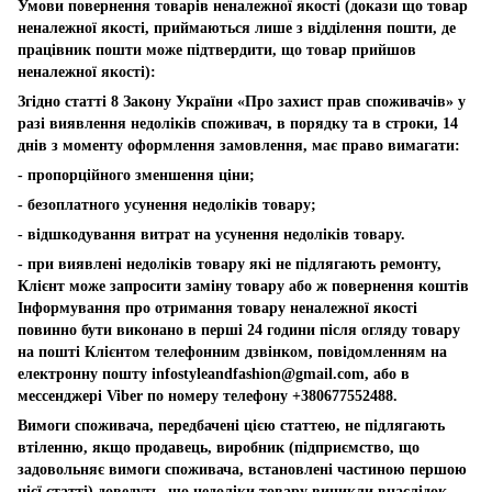
Умови повернення товарів неналежної якості (докази що товар
неналежної якості, приймаються лише з відділення пошти, де
працівник пошти може підтвердити, що товар прийшов
неналежної якості):
Згідно статті 8 Закону України «Про захист прав споживачів» у
разі виявлення недоліків споживач, в порядку та в строки, 14
днів з моменту оформлення замовлення, має право вимагати:
- пропорційного зменшення ціни;
- безоплатного усунення недоліків товару;
- відшкодування витрат на усунення недоліків товару.
- при виявлені недоліків товару які не підлягають ремонту,
Клієнт може запросити заміну товару або ж повернення коштів
Інформування про отримання товару неналежної якості
повинно бути виконано в перші 24 години після огляду товару
на пошті Клієнтом телефонним дзвінком, повідомленням на
електронну пошту
infostyleandfashion@gmail.com
, або в
мессенджері Viber по номеру телефону +380677552488.
Вимоги споживача, передбачені цією статтею, не підлягають
втіленню, якщо продавець, виробник (підприємство, що
задовольняє вимоги споживача, встановлені частиною першою
цієї статті) доведуть, що недоліки товару виникли внаслідок