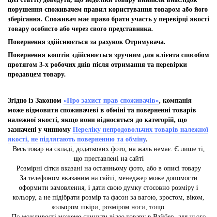
порушення споживачем правил користування товаром або його
зберігання. Споживач має право брати участь у перевірці якості
товару особисто або через свого представника.
Повернення здійснюється за рахунок Отримувача.
Повернення коштів здійснюється зручним для клієнта способом
протягом 3-х робочих днів після отримання та перевірки
продавцем товару.
Згідно із Законом
«Про захист прав споживачів»
, компанія
може відмовити споживачеві в обміні та поверненні товарів
належної якості, якщо вони відносяться до категорій, що
зазначені у чинному
Переліку непродовольчих товарів належної
якості, не підлягають поверненню та обміну
.
Весь товар на складі, додаткових фото, на жаль немає. Є лише ті,
що преставлені на сайті
Розмірні сітки вказані на останньому фото, або в описі товару
За телефоном вказаним на сайті, менеджер може допомогти
оформити замовлення, і дати свою думку стосовно розміру і
кольору, а не підібрати розмір та фасон за вагою, зростом, віком,
кольором шкіри, розміром ноги, тощо.
По можливості можемо скинути відео товару в Вайбер, для цього