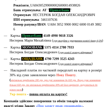
Реквізити
_UA843052990000026000014938826
Банк отримувача: АТ
"
ПриватБанк
"
Отримувач
: НЕСТЕРЮК БОГДАН ОЛЕКСАНДРОВИЧ
ІПН отримувача
: 3461107636
Номер рахунку/IBAN
: UA84 3052 9900 0002 6000 0149 3882
6
Картка
ПриватБанк
4149 4990 9018 3326
Нестерюк Марія Михайлівна (
)
суму вказуйте з урахуванням комісії банку 0,5%
Картка
MONOBANK
5375 4114 2780 7933
Нестерюк Богдан Олександрович (
)
суму комісії оплачує відправник
Картка
ОЩАДБАНК
4790 7299 3525 4243
Нестерюк Богдан Олександрович (
)
суму комісії оплачує відправник
Накладний платіж по частковій передплаті на картку в розмірі
30% від суми замовлення через
Нову Пошту
.
(
мінімальна передплата 200 грн, при сумі замовлення до 650 грн. Якщо сума замовлення
більше 650 грн, то мінімальна передоплата 30% від його вартості, округлюється до
)
цілого числа
Укр пошта
-
повна оплата на картку!
Компанія здійснює повернення та обмін товарів належної
якості згідно Закону
«Про захист прав споживачів»
.