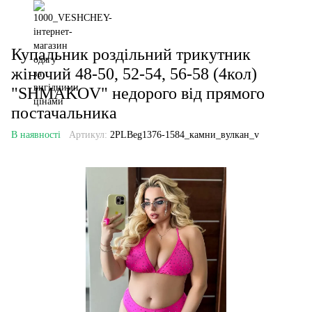
Купальник роздільний трикутник
жіночий 48-50, 52-54, 56-58 (4кол)
"SHMAKOV" недорого від прямого
постачальника
В наявності
Артикул:
2PLBeg1376-1584_камни_вулкан_v