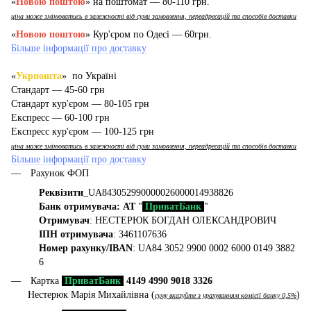
«
Новою поштою
» на поштомат — 80-110 грн.
ціна може змінюватись в залежності від суми замовлення, переадресацій та способів доставки
«
Новою поштою
» Кур'єром по Одесі — 60грн.
Більше інформації про доставку
«
Укрпошта
» по Україні
Стандарт — 45-60 грн
Стандарт кур'єром — 80-105 грн
Експресс — 60-100 грн
Експресс кур'єром — 100-125 грн
ціна може змінюватись в залежності від суми замовлення, переадресацій та способів доставки
Більше інформації про доставку
Рахунок ФОП
Реквізити
_UA843052990000026000014938826
Банк отримувача: АТ
"
ПриватБанк
"
Отримувач
: НЕСТЕРЮК БОГДАН ОЛЕКСАНДРОВИЧ
ІПН отримувача
: 3461107636
Номер рахунку/IBAN
: UA84 3052 9900 0002 6000 0149 3882
6
Картка
ПриватБанк
4149 4990 9018 3326
Нестерюк Марія Михайлівна (
)
суму вказуйте з урахуванням комісії банку 0,5%