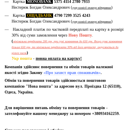
Картка
MONOBANK
5375 4114 2780 7933
Нестерюк Богдан Олександрович (
)
суму комісії оплачує відправник
Картка
ОЩАДБАНК
4790 7299 3525 4243
Нестерюк Богдан Олександрович (
)
суму комісії оплачує відправник
Накладний платіж по частковій передплаті на картку в розмірі
30% від суми замовлення через
Нову Пошту
.
(
мінімальна передплата 200 грн, при сумі замовлення до 650 грн. Якщо сума замовлення
більше 650 грн, то мінімальна передоплата 30% від його вартості, округлюється до
)
цілого числа
Укр пошта
-
повна оплата на картку!
Компанія здійснює повернення та обмін товарів належної
якості згідно Закону
«Про захист прав споживачів»
.
Обмін та повернення товарів здійснюється поштовою
компанією "Нова пошта" за адресою вул. Проїздна 12 (65110),
Одеса, Україна.
Для вирішення питань обміну та повернення товарів -
зателефонуйте нашому менеджеру за номером +380934162259.