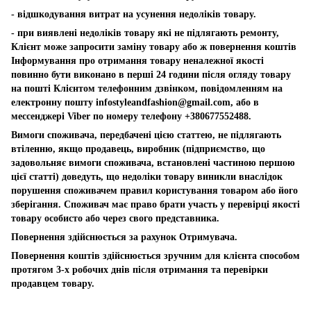
- відшкодування витрат на усунення недоліків товару.
- при виявлені недоліків товару які не підлягають ремонту,
Клієнт може запросити заміну товару або ж повернення коштів
Інформування про отримання товару неналежної якості
повинно бути виконано в перші 24 години після огляду товару
на пошті Клієнтом телефонним дзвінком, повідомленням на
електронну пошту
infostyleandfashion@gmail.com
, або в
мессенджері Viber по номеру телефону +380677552488.
Вимоги споживача, передбачені цією статтею, не підлягають
втіленню, якщо продавець, виробник (підприємство, що
задовольняє вимоги споживача, встановлені частиною першою
цієї статті) доведуть, що недоліки товару виникли внаслідок
порушення споживачем правил користування товаром або його
зберігання. Споживач має право брати участь у перевірці якості
товару особисто або через свого представника.
Повернення здійснюється за рахунок Отримувача.
Повернення коштів здійснюється зручним для клієнта способом
протягом 3-х робочих днів після отримання та перевірки
продавцем товару.