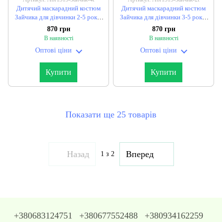
Дитячий маскарадний костюм
Дитячий маскарадний костюм
Зайчика для дівчинки 2-5 років
Зайчика для дівчинки 3-5 років
"KARNAVAL" від прямого
(2 кв) "KARNAVAL" від прямого
870 грн
870 грн
постачальника
постачальника
В наявності
В наявності
Оптові ціни
Оптові ціни
Купити
Купити
Показати ще 25 товарів
Назад
Вперед
1
з 2
+380683124751
+380677552488
+380934162259