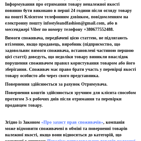
Інформування про отримання товару неналежної якості
повинно бути виконано в перші 24 години після огляду товару
на пошті Клієнтом телефонним дзвінком, повідомленням на
електронну пошту
infostyleandfashion@gmail.com
, або в
мессенджері Viber по номеру телефону +380677552488.
Вимоги споживача, передбачені цією статтею, не підлягають
втіленню, якщо продавець, виробник (підприємство, що
задовольняє вимоги споживача, встановлені частиною першою
цієї статті) доведуть, що недоліки товару виникли внаслідок
порушення споживачем правил користування товаром або його
зберігання. Споживач має право брати участь у перевірці якості
товару особисто або через свого представника.
Повернення здійснюється за рахунок Отримувача.
Повернення коштів здійснюється зручним для клієнта способом
протягом 3-х робочих днів після отримання та перевірки
продавцем товару.
Згідно із Законом
«Про захист прав споживачів»
, компанія
може відмовити споживачеві в обміні та поверненні товарів
належної якості, якщо вони відносяться до категорій, що