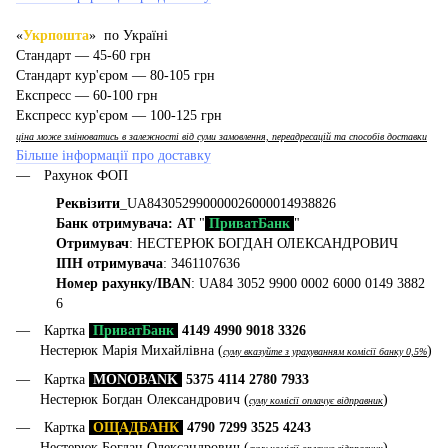
«
Укрпошта
» по Україні
Стандарт — 45-60 грн
Стандарт кур'єром — 80-105 грн
Експресс — 60-100 грн
Експресс кур'єром — 100-125 грн
ціна може змінюватись в залежності від суми замовлення, переадресацій та способів доставки
Більше інформації про доставку
Рахунок ФОП
Реквізити
_UA843052990000026000014938826
Банк отримувача: АТ
"
ПриватБанк
"
Отримувач
: НЕСТЕРЮК БОГДАН ОЛЕКСАНДРОВИЧ
ІПН отримувача
: 3461107636
Номер рахунку/IBAN
: UA84 3052 9900 0002 6000 0149 3882
6
Картка
ПриватБанк
4149 4990 9018 3326
Нестерюк Марія Михайлівна (
)
суму вказуйте з урахуванням комісії банку 0,5%
Картка
MONOBANK
5375 4114 2780 7933
Нестерюк Богдан Олександрович (
)
суму комісії оплачує відправник
Картка
ОЩАДБАНК
4790 7299 3525 4243
Нестерюк Богдан Олександрович (
)