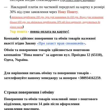
суму комісії оплачує відправник
Накладний платіж по частковій передплаті на картку в розмірі
30% від суми замовлення через
Нову Пошту
.
(
мінімальна передплата 200 грн, при сумі замовлення до 650 грн. Якщо сума замовлення
більше 650 грн, то мінімальна передоплата 30% від його вартості, округлюється до
)
цілого числа
Укр пошта
-
повна оплата на картку!
Компанія здійснює повернення та обмін товарів належної
якості згідно Закону
«Про захист прав споживачів»
.
Обмін та повернення товарів здійснюється поштовою
компанією "Нова пошта" за адресою вул. Проїздна 12 (65110),
Одеса, Україна.
Для вирішення питань обміну та повернення товарів -
зателефонуйте нашому менеджеру за номером +380934162259.
Строки повернення і обміну
Повернення та обмін товарів можливий лише з поштового
відділення, протягом 14 днів після оформлення
замовлення покупцем.