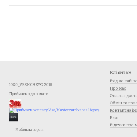
Клієнтам
Вхід до кабін
1000_VESHCHEY© 2018
Про нас
Приймаємо до оплати
Оплата і дост
Обмін та по
Контактна ін
Блог
Відгуки про 
Мобільна версія