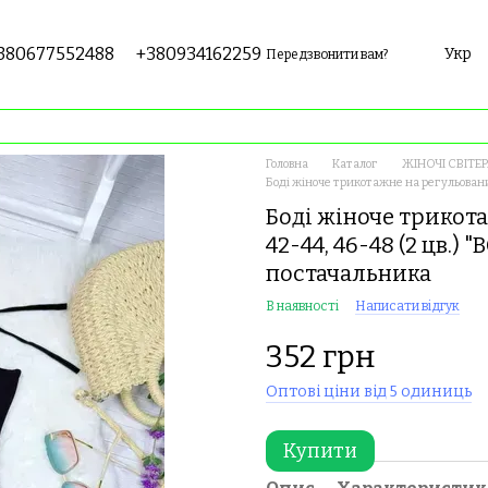
380677552488
+380934162259
Укр
Передзвонити вам?
Головна
Каталог
ЖІНОЧІ СВІТЕР
Боді жіноче трикотажне на регульовани
Боді жіноче трикот
42-44, 46-48 (2 цв.)
постачальника
В наявності
Написати відгук
352 грн
Оптові ціни від 5 одиниць
Купити