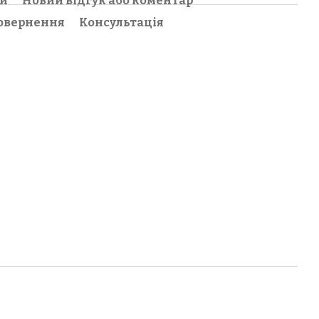
ки
Новий відгук або коментар
овернення
Консультація