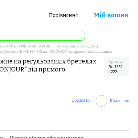
Мій кошик
Порівняння
А, КОФТИ, КАРДИГАНИ ТА БОДІ
Жіночі боді та комбідреси
х бретелях 42-44, 46-48 (2 цв.) "BONJOUR" від прямого постачальника
ажне на регульованих бретелях
Артикул
Rin1551-
 "BONJOUR" від прямого
4222i
Порівняти
В бажання