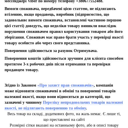
мессенджері Viber по номеру телефону +380677552488.
Вимоги споживача, передбачені цією статтею, не підлягають
втіленню, якщо продавець, виробник (підприємство, що
задовольняє вимоги споживача, встановлені частиною першою
цієї статті) доведуть, що недоліки товару виникли внаслідок
порушення споживачем правил користування товаром або його
зберігання. Споживач має право брати участь у перевірці якості
товару особисто або через свого представника.
Повернення здійснюється за рахунок Отримувача.
Повернення коштів здійснюється зручним для клієнта способом
протягом 3-х робочих днів після отримання та перевірки
продавцем товару.
Згідно із Законом
«Про захист прав споживачів»
, компанія
може відмовити споживачеві в обміні та поверненні товарів
належної якості, якщо вони відносяться до категорій, що
зазначені у чинному
Переліку непродовольчих товарів належної
якості, не підлягають поверненню та обміну
.
Весь товар на складі, додаткових фото, на жаль немає. Є лише ті,
що преставлені на сайті
Розмірні сітки вказані на останньому фото, або в описі товару