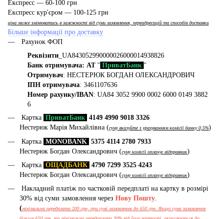
Експресс — 60-100 грн
Експресс кур'єром — 100-125 грн
ціна може змінюватись в залежності від суми замовлення, переадресацій та способів доставки
Більше інформації про доставку
Рахунок ФОП
Реквізити
_UA843052990000026000014938826
Банк отримувача: АТ
"
ПриватБанк
"
Отримувач
: НЕСТЕРЮК БОГДАН ОЛЕКСАНДРОВИЧ
ІПН отримувача
: 3461107636
Номер рахунку/IBAN
: UA84 3052 9900 0002 6000 0149 3882
6
Картка
ПриватБанк
4149 4990 9018 3326
Нестерюк Марія Михайлівна (
)
суму вказуйте з урахуванням комісії банку 0,5%
Картка
MONOBANK
5375 4114 2780 7933
Нестерюк Богдан Олександрович (
)
суму комісії оплачує відправник
Картка
ОЩАДБАНК
4790 7299 3525 4243
Нестерюк Богдан Олександрович (
)
суму комісії оплачує відправник
Накладний платіж по частковій передплаті на картку в розмірі
30% від суми замовлення через
Нову Пошту
.
(
мінімальна передплата 200 грн, при сумі замовлення до 650 грн. Якщо сума замовлення
більше 650 грн, то мінімальна передоплата 30% від його вартості, округлюється до