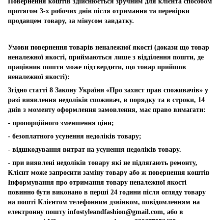
Повернення коштів здійснюється зручним для клієнта способом
протягом 3-х робочих днів після отримання та перевірки
продавцем товару, за мінусом завдатку.
Умови повернення товарів неналежної якості (докази що товар
неналежної якості, приймаються лише з відділення пошти, де
працівник пошти може підтвердити, що товар прийшов
неналежної якості):
Згідно статті 8 Закону України «Про захист прав споживачів» у
разі виявлення недоліків споживач, в порядку та в строки, 14
днів з моменту оформлення замовлення, має право вимагати:
- пропорційного зменшення ціни;
- безоплатного усунення недоліків товару;
- відшкодування витрат на усунення недоліків товару.
- при виявлені недоліків товару які не підлягають ремонту,
Клієнт може запросити заміну товару або ж повернення коштів
Інформування про отримання товару неналежної якості
повинно бути виконано в перші 24 години після огляду товару
на пошті Клієнтом телефонним дзвінком, повідомленням на
електронну пошту
infostyleandfashion@gmail.com
, або в