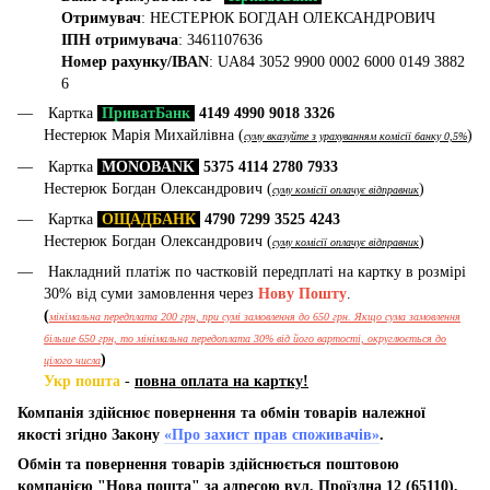
Отримувач
: НЕСТЕРЮК БОГДАН ОЛЕКСАНДРОВИЧ
ІПН отримувача
: 3461107636
Номер рахунку/IBAN
: UA84 3052 9900 0002 6000 0149 3882
6
Картка
ПриватБанк
4149 4990 9018 3326
Нестерюк Марія Михайлівна (
)
суму вказуйте з урахуванням комісії банку 0,5%
Картка
MONOBANK
5375 4114 2780 7933
Нестерюк Богдан Олександрович (
)
суму комісії оплачує відправник
Картка
ОЩАДБАНК
4790 7299 3525 4243
Нестерюк Богдан Олександрович (
)
суму комісії оплачує відправник
Накладний платіж по частковій передплаті на картку в розмірі
30% від суми замовлення через
Нову Пошту
.
(
мінімальна передплата 200 грн, при сумі замовлення до 650 грн. Якщо сума замовлення
більше 650 грн, то мінімальна передоплата 30% від його вартості, округлюється до
)
цілого числа
Укр пошта
-
повна оплата на картку!
Компанія здійснює повернення та обмін товарів належної
якості згідно Закону
«Про захист прав споживачів»
.
Обмін та повернення товарів здійснюється поштовою
компанією "Нова пошта" за адресою вул. Проїздна 12 (65110),