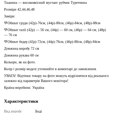
Тканина —
високоякісний мустанг рубчик Туреччина
Розміри 42,44,46,48
Заміри:
💚Обхват груди (42р)-76см, (44р)-80см, (46р)-84см, (48р)-88см
💚Обхват талії (42р) — 56 см, (44р) — 60 см, (46р) — 64 см, (48р)
— 76 см
💚Обхват бедер (42р)-72см, (44р)-76см, (46р)-80см, (48р)-84см
Довжина виробу 72 см
Довжина рукава 60 см
Кольори, як на фото.
Колір і розмір моделі уточнюйте в коментарі до замовлення.
УВАГА! Відтінки товару на фото можуть відрізнятися від реального
залежно від параметрів Вашого монітора!
Країна-виробник: Україна
Характеристики
Вид виробу
Боді