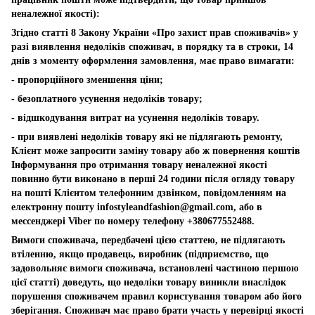
неналежної якості):
Згідно статті 8 Закону України «Про захист прав споживачів» у
разі виявлення недоліків споживач, в порядку та в строки, 14
днів з моменту оформлення замовлення, має право вимагати:
- пропорційного зменшення ціни;
- безоплатного усунення недоліків товару;
- відшкодування витрат на усунення недоліків товару.
- при виявлені недоліків товару які не підлягають ремонту,
Клієнт може запросити заміну товару або ж повернення коштів
Інформування про отримання товару неналежної якості
повинно бути виконано в перші 24 години після огляду товару
на пошті Клієнтом телефонним дзвінком, повідомленням на
електронну пошту
infostyleandfashion@gmail.com
, або в
мессенджері Viber по номеру телефону +380677552488.
Вимоги споживача, передбачені цією статтею, не підлягають
втіленню, якщо продавець, виробник (підприємство, що
задовольняє вимоги споживача, встановлені частиною першою
цієї статті) доведуть, що недоліки товару виникли внаслідок
порушення споживачем правил користування товаром або його
зберігання. Споживач має право брати участь у перевірці якості