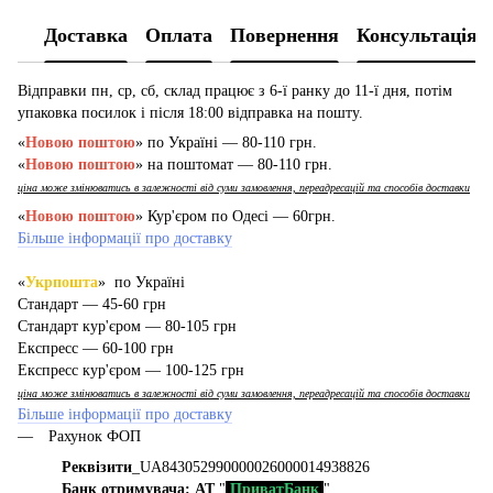
Доставка
Оплата
Повернення
Консультація
Відправки пн, ср, сб, склад працює з 6-ї ранку до 11-ї дня, потім
упаковка посилок і після 18:00 відправка на пошту.
«
Новою поштою
» по Україні — 80-110 грн.
«
Новою поштою
» на поштомат — 80-110 грн.
ціна може змінюватись в залежності від суми замовлення, переадресацій та способів доставки
«
Новою поштою
» Кур'єром по Одесі — 60грн.
Більше інформації про доставку
«
Укрпошта
» по Україні
Стандарт — 45-60 грн
Стандарт кур'єром — 80-105 грн
Експресс — 60-100 грн
Експресс кур'єром — 100-125 грн
ціна може змінюватись в залежності від суми замовлення, переадресацій та способів доставки
Більше інформації про доставку
Рахунок ФОП
Реквізити
_UA843052990000026000014938826
Банк отримувача: АТ
"
ПриватБанк
"