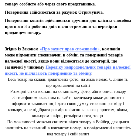
товару особисто або через свого представника.
Повернення здійснюється за рахунок Отримувача.
Повернення коштів здійснюється зручним для клієнта способом
протягом 3-х робочих днів після отримання та перевірки
продавцем товару.
Згідно із Законом
«Про захист прав споживачів»
, компанія
може відмовити споживачеві в обміні та поверненні товарів
належної якості, якщо вони відносяться до категорій, що
зазначені у чинному
Переліку непродовольчих товарів належної
якості, не підлягають поверненню та обміну
.
Весь товар на складі, додаткових фото, на жаль немає. Є лише ті,
що преставлені на сайті
Розмірні сітки вказані на останньому фото, або в описі товару
За телефоном вказаним на сайті, менеджер може допомогти
оформити замовлення, і дати свою думку стосовно розміру і
кольору, а не підібрати розмір та фасон за вагою, зростом, віком,
кольором шкіри, розміром ноги, тощо.
По можливості можемо скинути відео товару в Вайбер, для цього
напишіть на вказаний в контактах номер, в повідомленні напишіть
код товару і свій запит