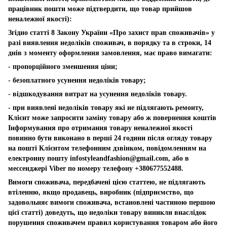
працівник пошти може підтвердити, що товар прийшов
неналежної якості):
Згідно статті 8 Закону України «Про захист прав споживачів» у
разі виявлення недоліків споживач, в порядку та в строки, 14
днів з моменту оформлення замовлення, має право вимагати:
- пропорційного зменшення ціни;
- безоплатного усунення недоліків товару;
- відшкодування витрат на усунення недоліків товару.
- при виявлені недоліків товару які не підлягають ремонту,
Клієнт може запросити заміну товару або ж повернення коштів
Інформування про отримання товару неналежної якості
повинно бути виконано в перші 24 години після огляду товару
на пошті Клієнтом телефонним дзвінком, повідомленням на
електронну пошту
infostyleandfashion@gmail.com
, або в
мессенджері Viber по номеру телефону +380677552488.
Вимоги споживача, передбачені цією статтею, не підлягають
втіленню, якщо продавець, виробник (підприємство, що
задовольняє вимоги споживача, встановлені частиною першою
цієї статті) доведуть, що недоліки товару виникли внаслідок
порушення споживачем правил користування товаром або його