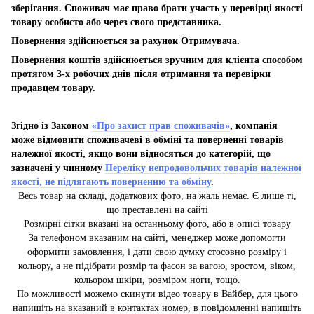
зберігання. Споживач має право брати участь у перевірці якості
товару особисто або через свого представника.
Повернення здійснюється за рахунок Отримувача.
Повернення коштів здійснюється зручним для клієнта способом
протягом 3-х робочих днів після отримання та перевірки
продавцем товару.
Згідно із Законом
«Про захист прав споживачів»
, компанія
може відмовити споживачеві в обміні та поверненні товарів
належної якості, якщо вони відносяться до категорій, що
зазначені у чинному
Переліку непродовольчих товарів належної
якості, не підлягають поверненню та обміну
.
Весь товар на складі, додаткових фото, на жаль немає. Є лише ті,
що преставлені на сайті
Розмірні сітки вказані на останньому фото, або в описі товару
За телефоном вказаним на сайті, менеджер може допомогти
оформити замовлення, і дати свою думку стосовно розміру і
кольору, а не підібрати розмір та фасон за вагою, зростом, віком,
кольором шкіри, розміром ноги, тощо.
По можливості можемо скинути відео товару в Вайбер, для цього
напишіть на вказаний в контактах номер, в повідомленні напишіть