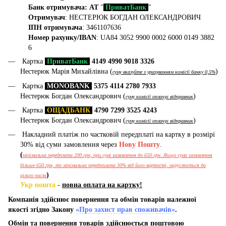
Банк отримувача: АТ
"
ПриватБанк
"
Отримувач
: НЕСТЕРЮК БОГДАН ОЛЕКСАНДРОВИЧ
ІПН отримувача
: 3461107636
Номер рахунку/IBAN
: UA84 3052 9900 0002 6000 0149 3882
6
Картка
ПриватБанк
4149 4990 9018 3326
Нестерюк Марія Михайлівна (
)
суму вказуйте з урахуванням комісії банку 0,5%
Картка
MONOBANK
5375 4114 2780 7933
Нестерюк Богдан Олександрович (
)
суму комісії оплачує відправник
Картка
ОЩАДБАНК
4790 7299 3525 4243
Нестерюк Богдан Олександрович (
)
суму комісії оплачує відправник
Накладний платіж по частковій передплаті на картку в розмірі
30% від суми замовлення через
Нову Пошту
.
(
мінімальна передплата 200 грн, при сумі замовлення до 650 грн. Якщо сума замовлення
більше 650 грн, то мінімальна передоплата 30% від його вартості, округлюється до
)
цілого числа
Укр пошта
-
повна оплата на картку!
Компанія здійснює повернення та обмін товарів належної
якості згідно Закону
«Про захист прав споживачів»
.
Обмін та повернення товарів здійснюється поштовою