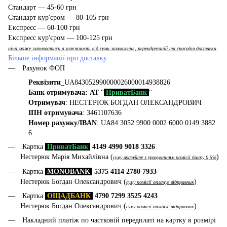
Стандарт — 45-60 грн
Стандарт кур'єром — 80-105 грн
Експресс — 60-100 грн
Експресс кур'єром — 100-125 грн
ціна може змінюватись в залежності від суми замовлення, переадресацій та способів доставки
Більше інформації про доставку
Рахунок ФОП
Реквізити
_UA843052990000026000014938826
Банк отримувача: АТ
"
ПриватБанк
"
Отримувач
: НЕСТЕРЮК БОГДАН ОЛЕКСАНДРОВИЧ
ІПН отримувача
: 3461107636
Номер рахунку/IBAN
: UA84 3052 9900 0002 6000 0149 3882
6
Картка
ПриватБанк
4149 4990 9018 3326
Нестерюк Марія Михайлівна (
)
суму вказуйте з урахуванням комісії банку 0,5%
Картка
MONOBANK
5375 4114 2780 7933
Нестерюк Богдан Олександрович (
)
суму комісії оплачує відправник
Картка
ОЩАДБАНК
4790 7299 3525 4243
Нестерюк Богдан Олександрович (
)
суму комісії оплачує відправник
Накладний платіж по частковій передплаті на картку в розмірі