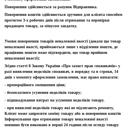
Повернення здійснюється за рахунок Відправника.
Повернення коштів здійснюється зручним для клієнта способом
протягом 3-х робочих днів після отримання та перевірки
продавцем товару, за мінусом завдатку.
Умови повернення товарів неналежної якості (докази що товар
неналежної якості, приймаються лише з відділення пошти, де
працівник пошти може підтвердити, що товар прийшов
неналежної якості):
Згідно статті 8 Закону України «Про захист прав споживачів» у
разі виявлення недоліків споживач, в порядку та в строки, 14
днів з моменту оформлення замовлення, має право вимагати:
- пропорційного зменшення ціни;
- безоплатного усунення недоліків товару;
- відшкодування витрат на усунення недоліків товару.
- при виявлені недоліків товару які не підлягають ремонту,
Клієнт може запросити заміну товару або ж повернення коштів
Інформування про отримання товару неналежної якості
повинно бути виконано в перші 24 години після огляду товару