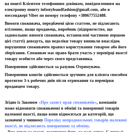
на пошті Клієнтом телефонним дзвінком, повідомленням на
електронну пошту
infostyleandfashion@gmail.com
, або в
мессенджері Viber по номеру телефону +380677552488.
Вимоги споживача, передбачені цією статтею, не підлягають
втіленню, якщо продавець, виробник (підприємство, що
задовольняє вимоги споживача, встановлені частиною першою
цієї статті) доведуть, що недоліки товару виникли внаслідок
порушення споживачем правил користування товаром або його
зберігання. Споживач має право брати участь у перевірці якості
товару особисто або через свого представника.
Повернення здійснюється за рахунок Отримувача.
Повернення коштів здійснюється зручним для клієнта способом
протягом 3-х робочих днів після отримання та перевірки
продавцем товару.
Згідно із Законом
«Про захист прав споживачів»
, компанія
може відмовити споживачеві в обміні та поверненні товарів
належної якості, якщо вони відносяться до категорій, що
зазначені у чинному
Переліку непродовольчих товарів належної
якості, не підлягають поверненню та обміну
.
Весь товар на складі, додаткових фото, на жаль немає. Є лише ті,