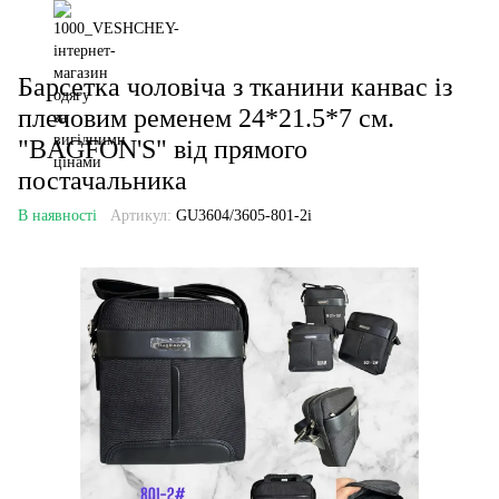
Барсетка чоловіча з тканини канвас із
плечовим ременем 24*21.5*7 см.
"BAGFON'S" від прямого
постачальника
В наявності
Артикул:
GU3604/3605-801-2i