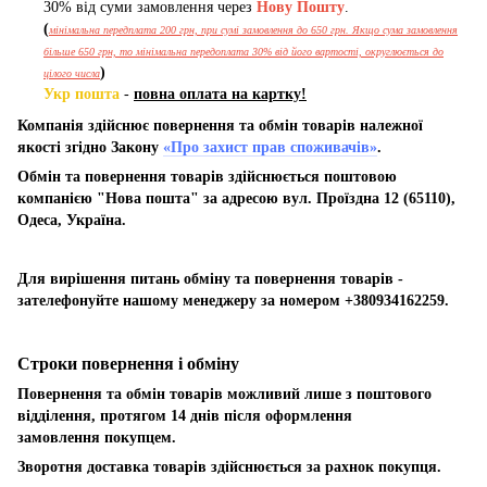
30% від суми замовлення через
Нову Пошту
.
(
мінімальна передплата 200 грн, при сумі замовлення до 650 грн. Якщо сума замовлення
більше 650 грн, то мінімальна передоплата 30% від його вартості, округлюється до
)
цілого числа
Укр пошта
-
повна оплата на картку!
Компанія здійснює повернення та обмін товарів належної
якості згідно Закону
«Про захист прав споживачів»
.
Обмін та повернення товарів здійснюється поштовою
компанією "Нова пошта" за адресою вул. Проїздна 12 (65110),
Одеса, Україна.
Для вирішення питань обміну та повернення товарів -
зателефонуйте нашому менеджеру за номером +380934162259.
Строки повернення і обміну
Повернення та обмін товарів можливий лише з поштового
відділення, протягом 14 днів після оформлення
замовлення покупцем.
Зворотня доставка товарів здійснюється за рахнок покупця.