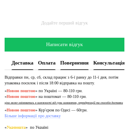
Додайте перший відгук
Написати відгук
Доставка
Оплата
Повернення
Консультація
Відправки пн, ср, сб, склад працює з 6-ї ранку до 11-ї дня, потім
упаковка посилок і після 18:00 відправка на пошту.
«
Новою поштою
» по Україні — 80-110 грн.
«
Новою поштою
» на поштомат — 80-110 грн.
ціна може змінюватись в залежності від суми замовлення, переадресацій та способів доставки
«
Новою поштою
» Кур'єром по Одесі — 60грн.
Більше інформації про доставку
«
Укрпошта
» по Україні